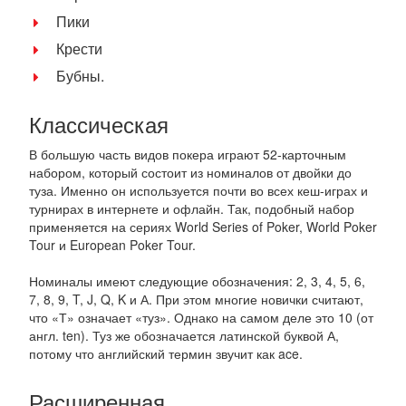
Пики
Крести
Бубны.
Классическая
В большую часть видов покера играют 52-карточным
набором, который состоит из номиналов от двойки до
туза. Именно он используется почти во всех кеш-играх и
турнирах в интернете и офлайн. Так, подобный набор
применяется на сериях World Series of Poker, World Poker
Tour и European Poker Tour.
Номиналы имеют следующие обозначения: 2, 3, 4, 5, 6,
7, 8, 9, T, J, Q, K и А. При этом многие новички считают,
что «Т» означает «туз». Однако на самом деле это 10 (от
англ. ten). Туз же обозначается латинской буквой А,
потому что английский термин звучит как ace.
Расширенная