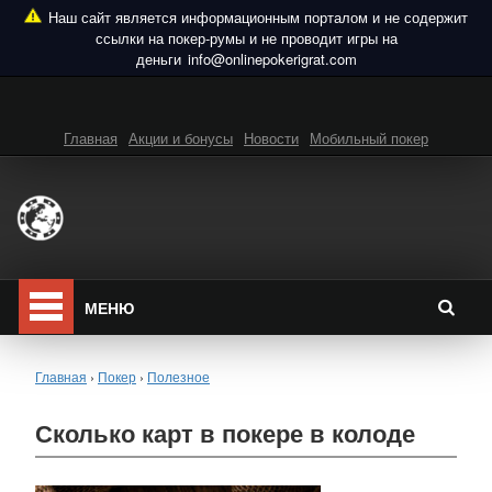
info@onlinepokerigrat.com
Главная
Акции и бонусы
Новости
Мобильный покер
МЕНЮ
Главная
›
Покер
›
Полезное
Сколько карт в покере в колоде