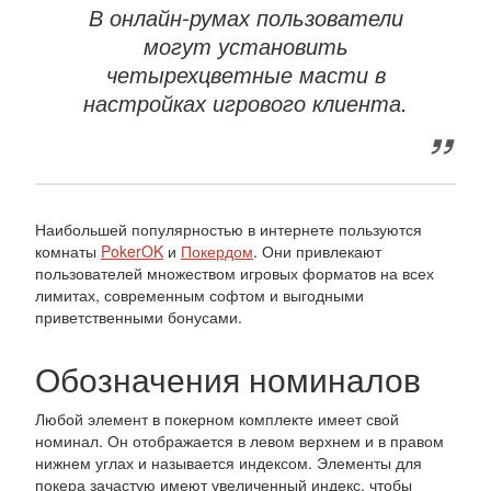
В онлайн-румах пользователи
могут установить
четырехцветные масти в
настройках игрового клиента.
Наибольшей популярностью в интернете пользуются
комнаты
PokerOK
и
Покердом
. Они привлекают
пользователей множеством игровых форматов на всех
лимитах, современным софтом и выгодными
приветственными бонусами.
Обозначения номиналов
Любой элемент в покерном комплекте имеет свой
номинал. Он отображается в левом верхнем и в правом
нижнем углах и называется индексом. Элементы для
покера зачастую имеют увеличенный индекс, чтобы