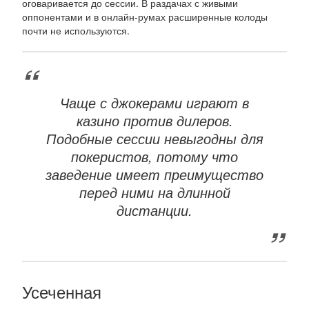
оговаривается до сессии. В раздачах с живыми
оппонентами и в онлайн-румах расширенные колоды
почти не используются.
Чаще с джокерами играют в
казино против дилеров.
Подобные сессии невыгодны для
покеристов, потому что
заведение имеет преимущество
перед ними на длинной
дистанции.
Усеченная