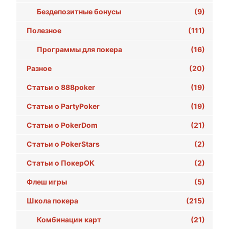
Бездепозитные бонусы
(9)
Полезное
(111)
Программы для покера
(16)
Разное
(20)
Статьи о 888poker
(19)
Статьи о PartyPoker
(19)
Статьи о PokerDom
(21)
Статьи о PokerStars
(2)
Статьи о ПокерОК
(2)
Флеш игры
(5)
Школа покера
(215)
Комбинации карт
(21)