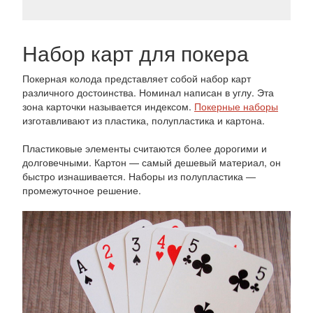
Набор карт для покера
Покерная колода представляет собой набор карт
различного достоинства. Номинал написан в углу. Эта
зона карточки называется индексом.
Покерные наборы
изготавливают из пластика, полупластика и картона.
Пластиковые элементы считаются более дорогими и
долговечными. Картон — самый дешевый материал, он
быстро изнашивается. Наборы из полупластика ―
промежуточное решение.