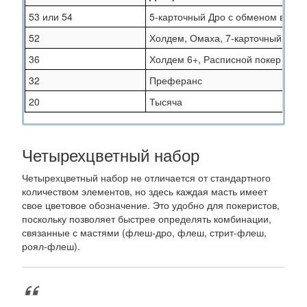
53 или 54
5-карточный Дро с обменом в дом
52
Холдем, Омаха, 7-карточный Стад
36
Холдем 6+, Расписной покер
32
Преферанс
20
Тысяча
Четырехцветный набор
Четырехцветный набор не отличается от стандартного
количеством элементов, но здесь каждая масть имеет
свое цветовое обозначение. Это удобно для покеристов,
поскольку позволяет быстрее определять комбинации,
связанные с мастями (флеш-дро, флеш, стрит-флеш,
роял-флеш).