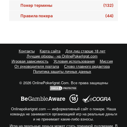
Покер термины
(132)
Правила покера
(44)
Контакты
Карта сайта
Для лиц старше 18 лет
Лучшие обзоры - на OnlinePokerIgrat.com
Игровая зависимость
Условия использования
Миссия
От руководителя портала
Слово главного редактора
Политика защиты личных данных
© 2026 OnlinePokerIgrat.Com. Все права защищены
Onlinepokerigrat.com — информативный сайт о покере. Наша
команда не занимается организацией игр на реальные деньги
и не принимает какие-либо взносы.
Игра на реальные деньги может стать причиной лудомании. В