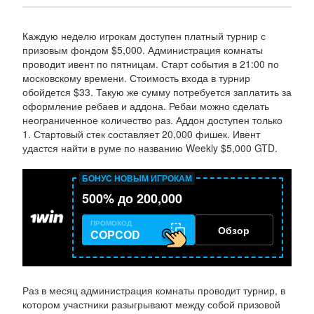
Каждую неделю игрокам доступен платный турнир с
призовым фондом $5,000. Администрация комнаты
проводит ивент по пятницам. Старт события в 21:00 по
московскому времени. Стоимость входа в турнир
обойдется $33. Такую же сумму потребуется заплатить за
оформление ребаев и аддона. Ребаи можно сделать
неограниченное количество раз. Аддон доступен только
1. Стартовый стек составляет 20,000 фишек. Ивент
удастся найти в руме по названию Weekly $5,000 GTD.
БОНУС НОВЫМ ИГРОКАМ
500% до 200,000
ПРОМОКОД
Обзор
COPCOD
Раз в месяц администрация комнаты проводит турнир, в
котором участники разыгрывают между собой призовой