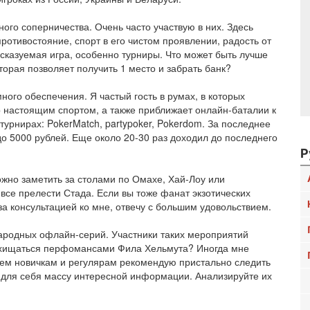
ого соперничества. Очень часто участвую в них. Здесь
ротивостояние, спорт в его чистом проявлении, радость от
сказуемая игра, особенно турниры. Что может быть лучше
орая позволяет получить 1 место и забрать банк?
ого обеспечения. Я частый гость в румах, в которых
 настоящим спортом, а также приближает онлайн-баталии к
турнирах: PokerMatch, partypoker, Pokerdom. За последнее
о 5000 рублей. Еще около 20-30 раз доходил до последнего
Р
жно заметить за столами по Омахе, Хай-Лоу или
все прелести Стада. Если вы тоже фанат экзотических
за консультацией ко мне, отвечу с большим удовольствием.
родных офлайн-серий. Участники таких мероприятий
осхищаться перфомансами Фила Хельмута? Иногда мне
Всем новичкам и регулярам рекомендую пристально следить
 для себя массу интересной информации. Анализируйте их