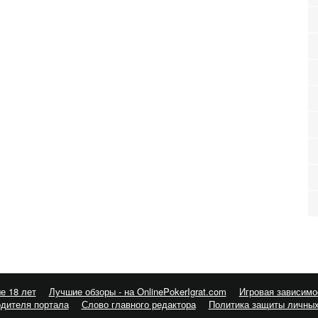
е 18 лет
Лучшие обзоры - на OnlinePokerIgrat.com
Игровая зависимо
одителя портала
Слово главного редактора
Политика защиты личны