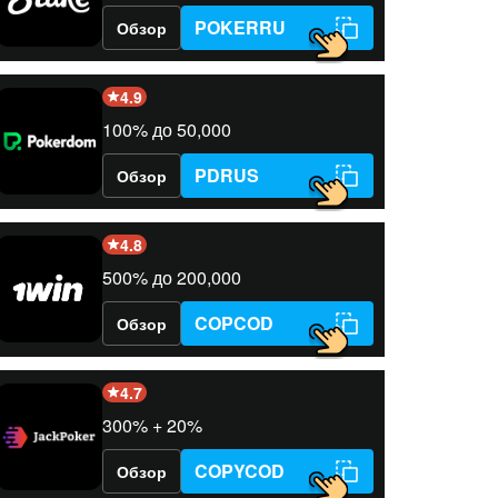
POKERRU
Обзор
4.9
100% до 50,000
PDRUS
Обзор
4.8
500% до 200,000
COPCOD
Обзор
4.7
300% + 20%
COPYCOD
Обзор