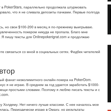
 в PokerStars, параллельно продолжала штурмовать
вало, что я не сливала депозиты пачками. Первые полгода
ось, но свои $100-200 в месяц я по-прежнему выигрываю.
о увлеченность покером никуда не пропала. Благо мне
. Я пишу тексты для Onlinepokerigrat.com и продолжаю
ете связаться со мной в социальных сетях. Фидбек читателей
втор
вный фанат низколимитного онлайн-покера на PokerDom.
нус я не играю. В среднем за год удается заработать $1000-
вещи простыми словами. Поэтому я люблю писать тексты и с
t.com.
у Холдему. Нет ничего лучше классики. С нее началось мое
илась. Периодически играю в Омаху, но результаты