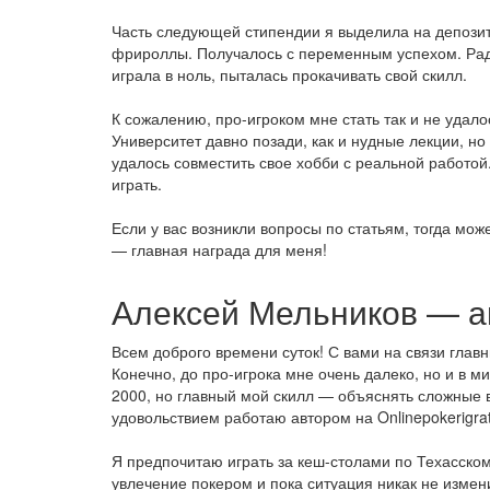
Часть следующей стипендии я выделила на депозит
фрироллы. Получалось с переменным успехом. Радо
играла в ноль, пыталась прокачивать свой скилл.
К сожалению, про-игроком мне стать так и не удал
Университет давно позади, как и нудные лекции, н
удалось совместить свое хобби с реальной работой
играть.
Если у вас возникли вопросы по статьям, тогда мож
— главная награда для меня!
Алексей Мельников — а
Всем доброго времени суток! С вами на связи гла
Конечно, до про-игрока мне очень далеко, но и в ми
2000, но главный мой скилл — объяснять сложные 
удовольствием работаю автором на Onlinepokerigra
Я предпочитаю играть за кеш-столами по Техасском
увлечение покером и пока ситуация никак не измен