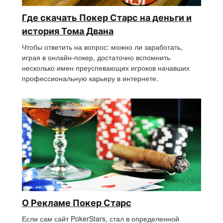
Где скачать Покер Старс на деньги и
история Тома Двана
Чтобы ответить на вопрос: можно ли заработать,
играя в онлайн-покер, достаточно вспомнить
несколько имен преуспевающих игроков начавших
профессиональную карьеру в интернете.
О Рекламе Покер Старс
Если сам сайт PokerStars, стал в определенной