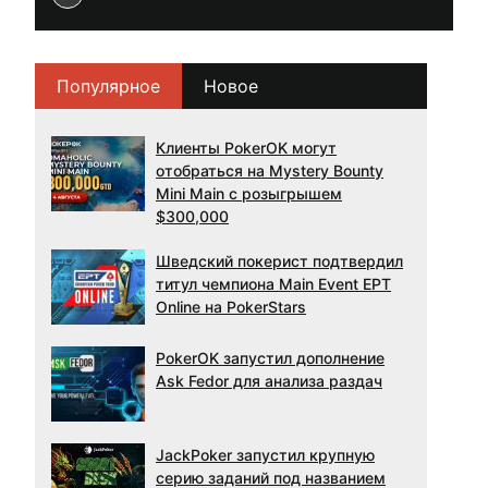
Популярное
Новое
Клиенты PokerOK могут
отобраться на Mystery Bounty
Mini Main с розыгрышем
$300,000
Шведский покерист подтвердил
титул чемпиона Main Event EPT
Online на PokerStars
PokerOK запустил дополнение
Ask Fedor для анализа раздач
JackPoker запустил крупную
серию заданий под названием