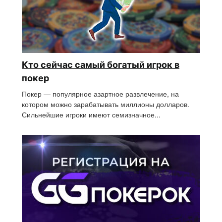
Кто сейчас самый богатый игрок в
покер
Покер — популярное азартное развлечение, на
котором можно зарабатывать миллионы долларов.
Сильнейшие игроки имеют семизначное...