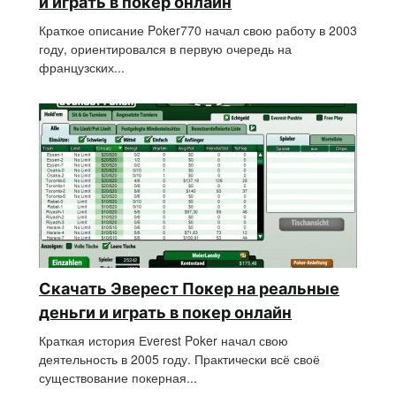
и играть в покер онлайн
Краткое описание Poker770 начал свою работу в 2003
году, ориентировался в первую очередь на
французских...
Скачать Эверест Покер на реальные
деньги и играть в покер онлайн
Краткая история Еverest Poker начал свою
деятельность в 2005 году. Практически всё своё
существование покерная...