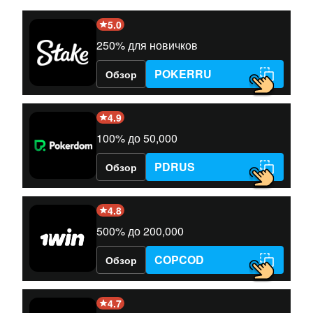
5.0
250% для новичков
POKERRU
Обзор
4.9
100% до 50,000
PDRUS
Обзор
4.8
500% до 200,000
COPCOD
Обзор
4.7