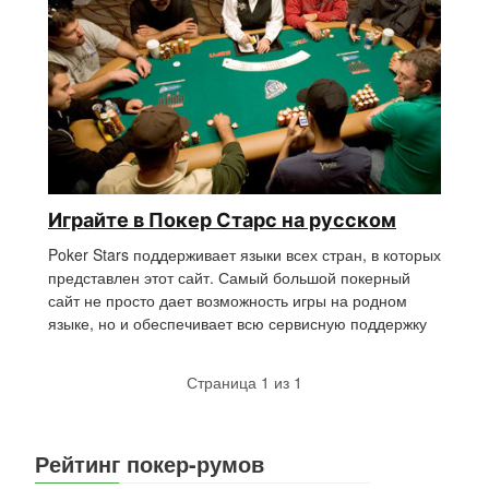
Играйте в Покер Старс на русском
Poker Stars поддерживает языки всех стран, в которых
представлен этот сайт. Самый большой покерный
сайт не просто дает возможность игры на родном
языке, но и обеспечивает всю сервисную поддержку
Страница 1 из 1
Рейтинг покер-румов