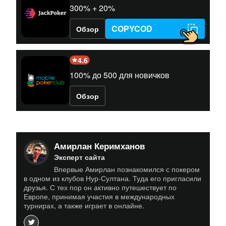
300% + 20%
COPYCOD
Обзор
4.6
100% до 500 для новичков
Обзор
Амирлан Керимханов
Эксперт сайта
Впервые Амирлан познакомился с покером
в одном из клубов Нур-Султана. Туда его пригласили
друзья. С тех пор он активно путешествует по
Европе, принимая участия в международных
турнирах, а также играет в онлайне.