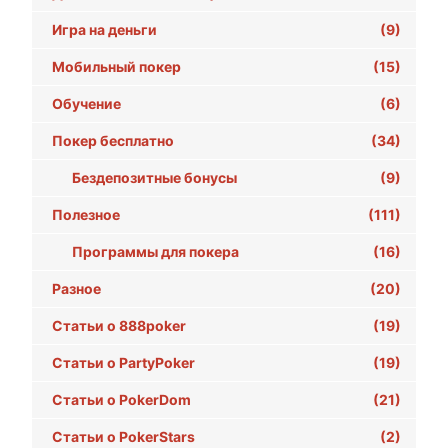
Игра на деньги
(9)
Мобильный покер
(15)
Обучение
(6)
Покер бесплатно
(34)
Бездепозитные бонусы
(9)
Полезное
(111)
Программы для покера
(16)
Разное
(20)
Статьи о 888poker
(19)
Статьи о PartyPoker
(19)
Статьи о PokerDom
(21)
Статьи о PokerStars
(2)