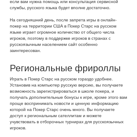
если вам нужна помощь или консультация сервисной
службы, русского языка будет вполне достаточно.
На сегодняшний день, после запрета игры в онлайн-
покер на территории США в Покер Старс на русском
языке играет огромное количество от общего числа
игроков, поэтому в поддержке игроков в странах с
русскоязычным населением сайт особенно
заинтересован.
Региональные фрироллы
Играть в Покер Старс на русском гораздо удобнее.
Установив на компьютер русскую версию, вы получаете
возможность зарегистрироваться в школе покера, и
получать дополнительные бонусы к игре, кроме этого вам
проще воспринимать новости и ценную информацию
которой на Покер Старс очень много. Вы получаете
доступ к региональным сателлитам и можете
учувствовать в отборочных турнирах для русскоязычных
игроков.