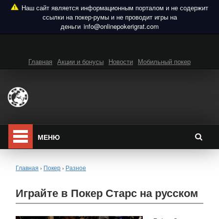
info@onlinepokerigrat.com
Главная
Акции и бонусы
Новости
Мобильный покер
МЕНЮ
Главная
›
Покер
›
Разное
Играйте в Покер Старс на русском