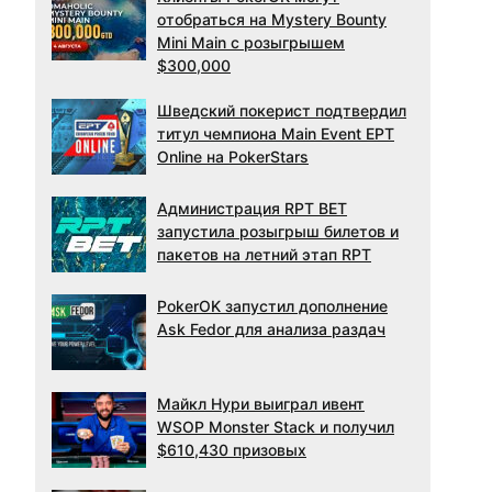
отобраться на Mystery Bounty
Mini Main с розыгрышем
$300,000
Шведский покерист подтвердил
титул чемпиона Main Event EPT
Online на PokerStars
Администрация RPT BET
запустила розыгрыш билетов и
пакетов на летний этап RPT
PokerOK запустил дополнение
Ask Fedor для анализа раздач
Майкл Нури выиграл ивент
WSOP Monster Stack и получил
$610,430 призовых