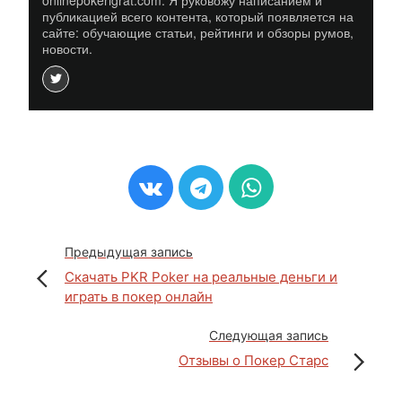
публикацией всего контента, который появляется на
сайте: обучающие статьи, рейтинги и обзоры румов,
новости.
Предыдущая запись
Скачать PKR Poker на реальные деньги и
играть в покер онлайн
Следующая запись
Отзывы о Покер Старс