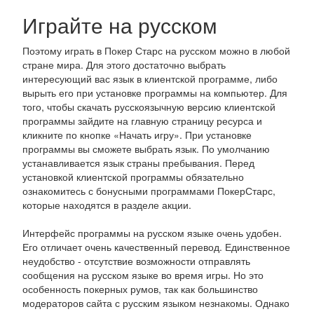
Играйте на русском
Поэтому играть в Покер Старс на русском можно в любой
стране мира. Для этого достаточно выбрать
интересующий вас язык в клиентской программе, либо
вырыть его при установке программы на компьютер. Для
того, чтобы скачать русскоязычную версию клиентской
программы зайдите на главную страницу ресурса и
кликните по кнопке «Начать игру». При установке
программы вы сможете выбрать язык. По умолчанию
устанавливается язык страны пребывания. Перед
установкой клиентской программы обязательно
ознакомитесь с бонусными программами ПокерСтарс,
которые находятся в разделе акции.
Интерфейс программы на русском языке очень удобен.
Его отличает очень качественный перевод. Единственное
неудобство - отсутствие возможности отправлять
сообщения на русском языке во время игры. Но это
особенность покерных румов, так как большинство
модераторов сайта с русским языком незнакомы. Однако