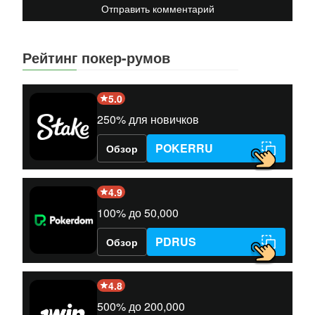
Рейтинг покер-румов
5.0
250% для новичков
POKERRU
Обзор
4.9
100% до 50,000
PDRUS
Обзор
4.8
500% до 200,000