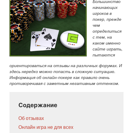
Большинство
начинающих
игроков в
покер, прежде
чем
определиться
с тем, на
каком именно
сайте играть,
пытаются
ориентироваться на отзывы на различных форумах. И
здесь нередко можно попасть в сложную ситуацию.
Информация об онлайн-покере как правило очень
противоречивая с заметным негативным оттенком.
Содержание
Об отзывах
Онлайн игра не для всех