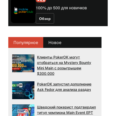
4.6
100% до 500 для новичков
Обзор
Популярное
Новое
Клиенты PokerOK могут
отобраться на Mystery Bounty
Mini Main с розыгрышем
$300,000
PokerOK запустил дополнение
Ask Fedor для анализа раздач
Шведский покерист подтвердил
титул чемпиона Main Event EPT