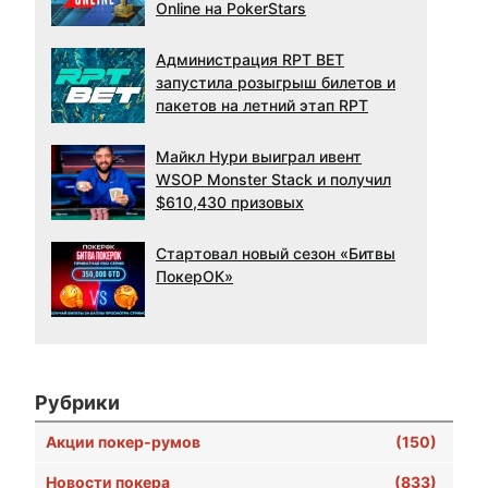
Online на PokerStars
Администрация RPT BET
запустила розыгрыш билетов и
пакетов на летний этап RPT
Майкл Нури выиграл ивент
WSOP Monster Stack и получил
$610,430 призовых
Стартовал новый сезон «Битвы
ПокерОК»
Рубрики
Акции покер-румов
(150)
Новости покера
(833)