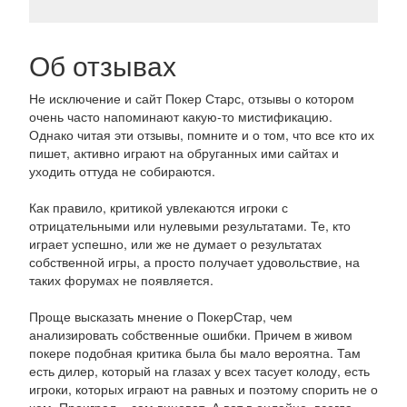
Об отзывах
Не исключение и сайт Покер Старс, отзывы о котором
очень часто напоминают какую-то мистификацию.
Однако читая эти отзывы, помните и о том, что все кто их
пишет, активно играют на обруганных ими сайтах и
уходить оттуда не собираются.
Как правило, критикой увлекаются игроки с
отрицательными или нулевыми результатами. Те, кто
играет успешно, или же не думает о результатах
собственной игры, а просто получает удовольствие, на
таких форумах не появляется.
Проще высказать мнение о ПокерСтар, чем
анализировать собственные ошибки. Причем в живом
покере подобная критика была бы мало вероятна. Там
есть дилер, который на глазах у всех тасует колоду, есть
игроки, которых играют на равных и поэтому спорить не о