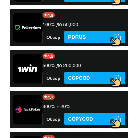
4.9
100% до 50,000
PDRUS
Обзор
4.8
500% до 200,000
COPCOD
Обзор
4.7
300% + 20%
COPYCOD
Обзор