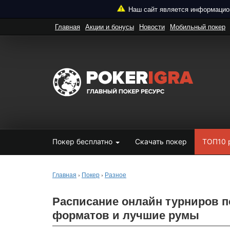
Главная
Акции и бонусы
Новости
Мобильный покер
Покер бесплатно
Скачать покер
ТОП10 
Главная
›
Покер
›
Разное
Расписание онлайн турниров по
форматов и лучшие румы