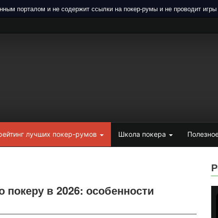
рейтинг лучших покер-румов
Школа покера
Полезно
Р
 покеру в 2026: особенности