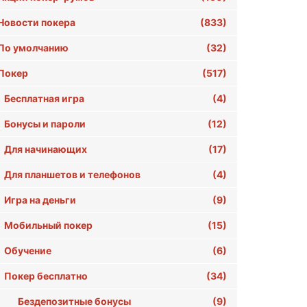
Новости покера
(833)
По умолчанию
(32)
Покер
(517)
Бесплатная игра
(4)
Бонусы и пароли
(12)
Для начинающих
(17)
Для планшетов и телефонов
(4)
Игра на деньги
(9)
Мобильный покер
(15)
Обучение
(6)
Покер бесплатно
(34)
Бездепозитные бонусы
(9)