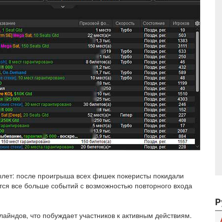
ылет: после проигрыша всех фишек покеристы покидали
тся все больше событий с возможностью повторного входа
Р
лайндов, что побуждает участников к активным действиям.