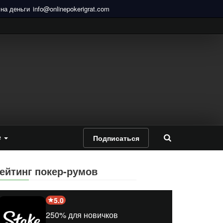
info@onlinepokerigrat.com
Подписаться
е
ейтинг покер-румов
5.0
250% для новичков