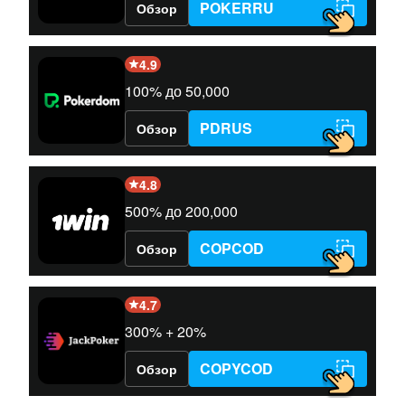
POKERRU
Обзор
4.9
100% до 50,000
PDRUS
Обзор
4.8
500% до 200,000
COPCOD
Обзор
4.7
300% + 20%
COPYCOD
Обзор