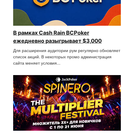
В рамках Cash Rain BCPoker
ежедневно разыгрывает $3,000
Для расширения аудитории рум регулярно обновляет
список акций. В некоторых промо администрация
сайта меняет условия...