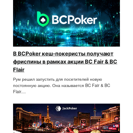
В BCPoker кеш-покеристы получают
фриспины в рамках акции BC Fair & BC
Flair
Рум решил запустить для посетителей новую
постоянную акцию. Она называется BC Fair & BC
Flair....