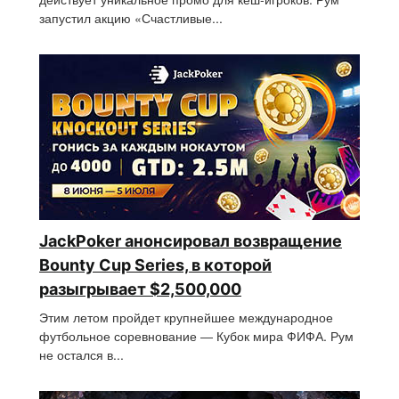
запустил акцию «Счастливые...
JackPoker анонсировал возвращение
Bounty Cup Series, в которой
разыгрывает $2,500,000
Этим летом пройдет крупнейшее международное
футбольное соревнование ― Кубок мира ФИФА. Рум
не остался в...