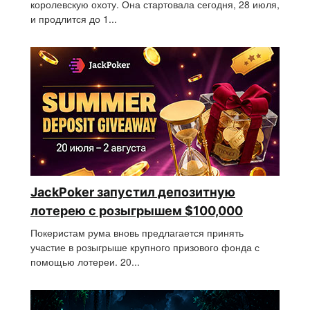
королевскую охоту. Она стартовала сегодня, 28 июля,
и продлится до 1...
JackPoker запустил депозитную
лотерею с розыгрышем $100,000
Покеристам рума вновь предлагается принять
участие в розыгрыше крупного призового фонда с
помощью лотереи. 20...