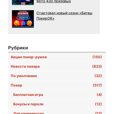
$610,430 призовых
Стартовал новый сезон «Битвы
ПокерОК»
Рубрики
Акции покер-румов
(150)
Новости покера
(833)
По умолчанию
(32)
Покер
(517)
Бесплатная игра
(4)
Бонусы и пароли
(12)
Для начинающих
(17)