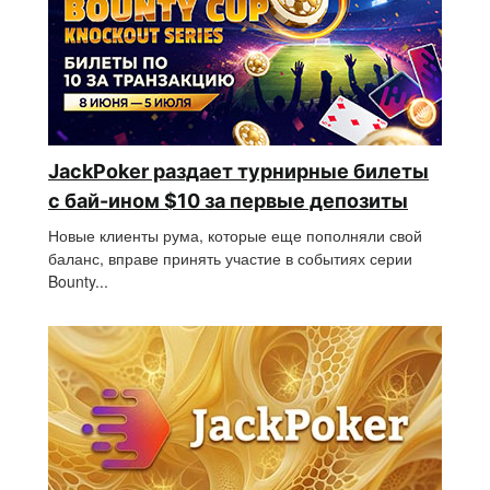
JackPoker раздает турнирные билеты
с бай-ином $10 за первые депозиты
Новые клиенты рума, которые еще пополняли свой
баланс, вправе принять участие в событиях серии
Bounty...