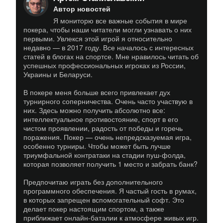
Автор новостей
Я мониторю все важные события в мире
покера, чтобы наши читатели могли узнавать о них
первыми. Увлекся этой игрой я относительно
недавно — в 2017 году. Все началось с интересных
статей в блогах на спортсе. Мне нравилось читать об
успешных профессиональных игроках из России,
Украины и Беларуси.
В покере меня больше всего привлекает дух
турнирного соперничества. Очень часто участвую в
них. Здесь можно получить абсолютно все:
интеллектуальное противостояние, спорт в его
чистом проявлении, радость от победы и горечь
поражения. Покер — очень непредсказуемая игра,
особенно турниры. Чтобы может быть лучше
триумфальной контратаки на стадии пуш-фолда,
которая позволяет получить 1 место и забрать банк?
Предпочитаю играть без дополнительного
программного обеспечения. Я частый гость в румах,
в которых запрещен вспомогательный софт. Это
делает покер настоящим спортом, а также
приближает онлайн-баталии к атмосфере живых игр.