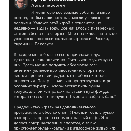
Автор новостей
Я мониторю все важные события в мире
покера, чтобы наши читатели могли узнавать о них
первыми. Увлекся этой игрой я относительно
недавно — в 2017 году. Все началось с интересных
статей в блогах на спортсе. Мне нравилось читать об
успешных профессиональных игроках из России,
Украины и Беларуси.
В покере меня больше всего привлекает дух
турнирного соперничества. Очень часто участвую в
них. Здесь можно получить абсолютно все:
интеллектуальное противостояние, спорт в его
чистом проявлении, радость от победы и горечь
поражения. Покер — очень непредсказуемая игра,
особенно турниры. Чтобы может быть лучше
триумфальной контратаки на стадии пуш-фолда,
которая позволяет получить 1 место и забрать банк?
Предпочитаю играть без дополнительного
программного обеспечения. Я частый гость в румах,
в которых запрещен вспомогательный софт. Это
делает покер настоящим спортом, а также
приближает онлайн-баталии к атмосфере живых игр.