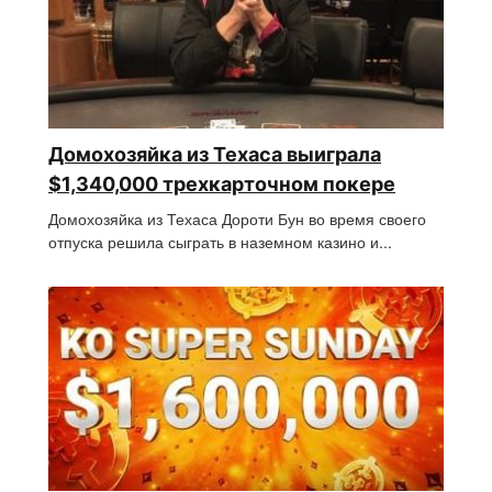
Домохозяйка из Техаса выиграла
$1,340,000 трехкарточном покере
Домохозяйка из Техаса Дороти Бун во время своего
отпуска решила сыграть в наземном казино и...