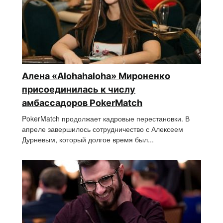
Алена «Alohahaloha» Мироненко
присоединилась к числу
амбассадоров PokerMatch
PokerMatch продолжает кадровые перестановки. В
апреле завершилось сотрудничество с Алексеем
Дурневым, который долгое время был...