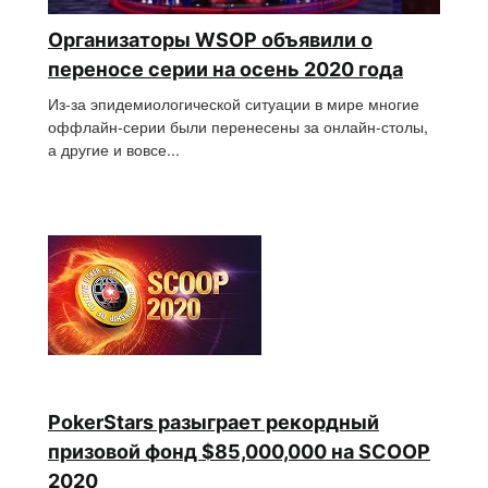
Организаторы WSOP объявили о
переносе серии на осень 2020 года
Из-за эпидемиологической ситуации в мире многие
оффлайн-серии были перенесены за онлайн-столы,
а другие и вовсе...
PokerStars разыграет рекордный
призовой фонд $85,000,000 на SCOOP
2020