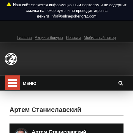
info@onlinepokerigrat.com
Главная
Акции и бонусы
Новости
Мобильный покер
МЕНЮ
Артем Станиславский
Артем Станиславский