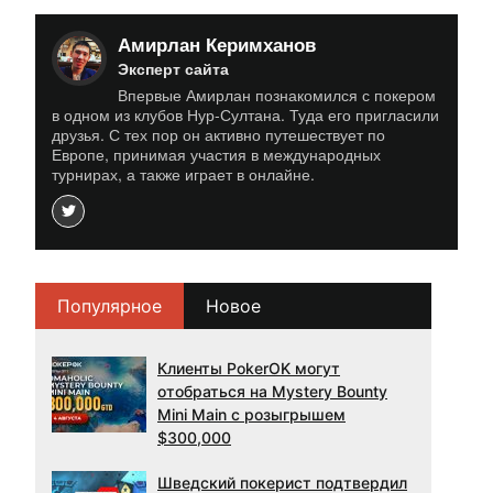
Амирлан Керимханов
Эксперт сайта
Впервые Амирлан познакомился с покером
в одном из клубов Нур-Султана. Туда его пригласили
друзья. С тех пор он активно путешествует по
Европе, принимая участия в международных
турнирах, а также играет в онлайне.
Популярное
Новое
Клиенты PokerOK могут
отобраться на Mystery Bounty
Mini Main с розыгрышем
$300,000
Шведский покерист подтвердил