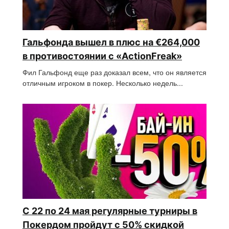
Гальфонда вышел в плюс на €264,000
в противостоянии с «ActionFreak»
Фил Гальфонд еще раз доказал всем, что он является
отличным игроком в покер. Несколько недель...
С 22 по 24 мая регулярные турниры в
Покердом пройдут с 50% скидкой