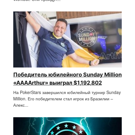
Победитель юбилейного Sunday Million
«AAAArthur» выиграл $1,192,802
На PokerStars завершился юбилейный турнир Sunday
Million. Его победителем стал игрок из Бразилии –
Алекс...