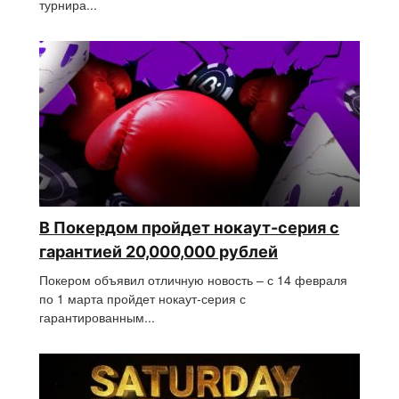
турнира...
В Покердом пройдет нокаут-серия с
гарантией 20,000,000 рублей
Покером объявил отличную новость – с 14 февраля
по 1 марта пройдет нокаут-серия с
гарантированным...