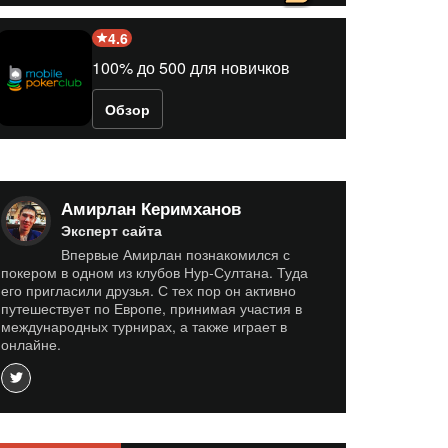
4.6
100% до 500 для новичков
Обзор
Амирлан Керимханов
Эксперт сайта
Впервые Амирлан познакомился с
покером в одном из клубов Нур-Султана. Туда
его пригласили друзья. С тех пор он активно
путешествует по Европе, принимая участия в
международных турнирах, а также играет в
онлайне.