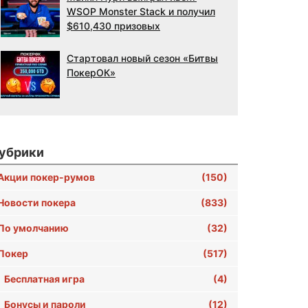
WSOP Monster Stack и получил
$610,430 призовых
Стартовал новый сезон «Битвы
ПокерОК»
убрики
Акции покер-румов
(150)
Новости покера
(833)
По умолчанию
(32)
Покер
(517)
Бесплатная игра
(4)
Бонусы и пароли
(12)