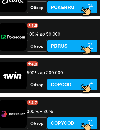
POKERRU
Обзор
4.9
100% до 50,000
PDRUS
Обзор
4.8
500% до 200,000
COPCOD
Обзор
4.7
300% + 20%
COPYCOD
Обзор