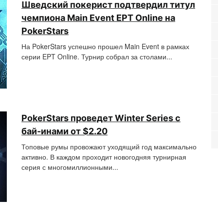
Шведский покерист подтвердил титул
чемпиона Main Event EPT Online на
PokerStars
На PokerStars успешно прошел Main Event в рамках
серии EPT Online. Турнир собрал за столами...
PokerStars проведет Winter Series с
бай-инами от $2.20
Топовые румы провожают уходящий год максимально
активно. В каждом проходит новогодняя турнирная
серия с многомиллионными...