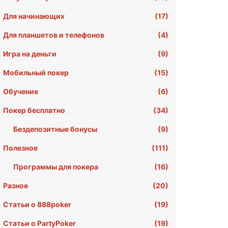
Для начинающих
(17)
Для планшетов и телефонов
(4)
Игра на деньги
(9)
Мобильный покер
(15)
Обучение
(6)
Покер бесплатно
(34)
Бездепозитные бонусы
(9)
Полезное
(111)
Программы для покера
(16)
Разное
(20)
Статьи о 888poker
(19)
Статьи о PartyPoker
(19)