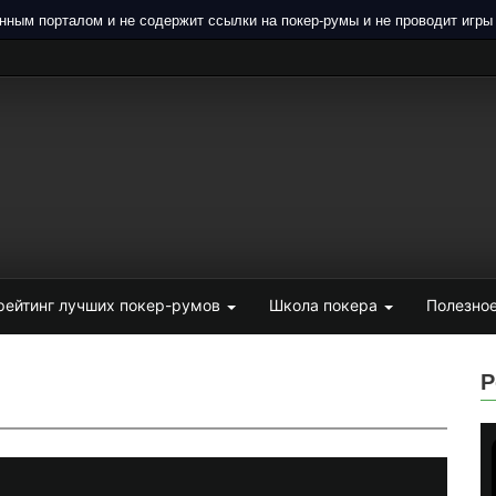
рейтинг лучших покер-румов
Школа покера
Полезно
Р