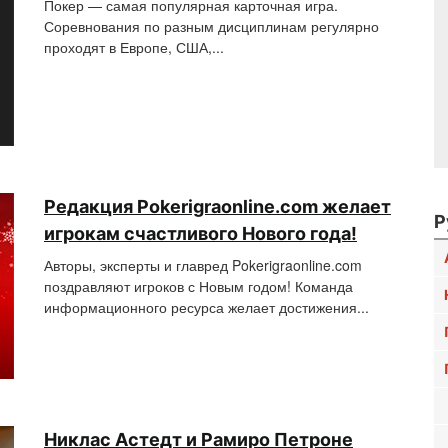
Покер — самая популярная карточная игра.
Соревнования по разным дисциплинам регулярно
проходят в Европе, США,...
Редакция Pokerigraonline.com желает
Р
игрокам счастливого Нового года!
Авторы, эксперты и главред Pokerigraonline.com
поздравляют игроков с Новым годом! Команда
информационного ресурса желает достижения...
Никлас Астедт и Рамиро Петроне