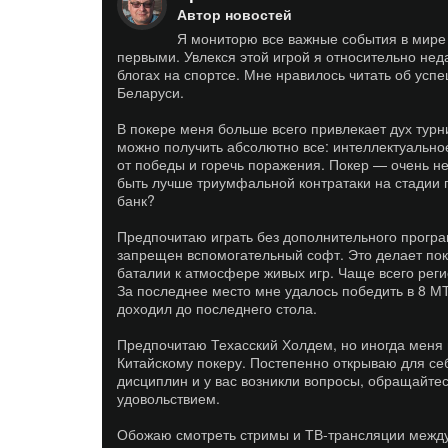
Автор новостей
Я мониторю все важные события в мире 
первыми. Увлекся этой игрой я относительно неда
блогах на спортсе. Мне нравилось читать об усп
Беларуси.
В покере меня больше всего привлекает дух турн
можно получить абсолютно все: интеллектуальное
от победы и горечь поражения. Покер — очень н
быть лучше триумфальной контратаки на стадии п
банк?
Предпочитаю играть без дополнительного програм
запрещен вспомогательный софт. Это делает пок
баталии к атмосфере живых игр. Чаще всего реги
За последнее место мне удалось победить в 8 МТ
доходил до последнего стола.
Предпочитаю Техасский Холдем, но иногда меня 
Китайскому покеру. Постепенно открываю для себ
дисциплин и у вас возникли вопросы, обращайтес
удовольствием.
Обожаю смотреть стримы и ТВ-трансляции между