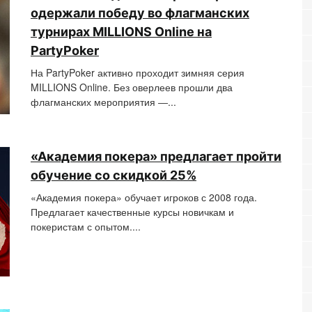
одержали победу во флагманских
турнирах MILLIONS Online на
PartyPoker
На PartyPoker активно проходит зимняя серия
MILLIONS Online. Без оверлеев прошли два
флагманских мероприятия ―...
«Академия покера» предлагает пройти
обучение со скидкой 25%
«Академия покера» обучает игроков с 2008 года.
Предлагает качественные курсы новичкам и
покеристам с опытом....