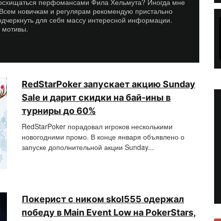
 восхищаться перфомансами Фила Хельмута? Иногда мне
. Всем новичкам и регулярам рекомендую пристально
одчеркнуть для себя массу интересной информации.
 мотивы.
RedStarPoker запускает акцию Sunday
Sale и дарит скидки на бай-ины в
турниры до 60%
RedStarPoker порадовал игроков несколькими
новогодними промо. В конце января объявлено о
запуске дополнительной акции Sunday...
Покерист с ником skol555 одержал
победу в Main Event Low на PokerStars,