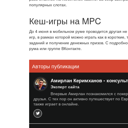
популярных слотах.
Кеш-игры на MPC
До 4 июня в мобильном руме проводится другая не
игр, в рамках которой можно играть как в короткие
заданий и получение денежных призов. С подробн
рума или группе ВКонтакте.
Авторы публикации
Амирлан Керимханов - консульт
Эксперт сайта
Впервые Амирлан познакомился с покеро
друзья. С тех пор он активно путешествует по Е
также играет в онлайне.