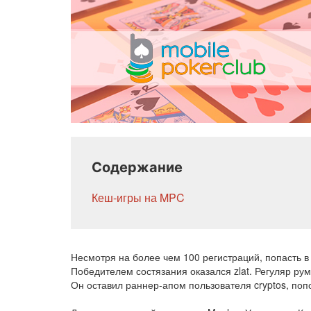
Содержание
Кеш-игры на MPC
Несмотря на более чем 100 регистраций, попасть в 
Победителем состязания оказался zlat. Регуляр ру
Он оставил раннер-апом пользователя cryptos, поп