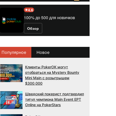
4.6
100% до 500 для новичков
Обзор
Популярное
Новое
Клиенты PokerOK могут
отобраться на Mystery Bounty
Mini Main с розыгрышем
$300,000
Шведский покерист подтвердил
титул чемпиона Main Event EPT
Online на PokerStars