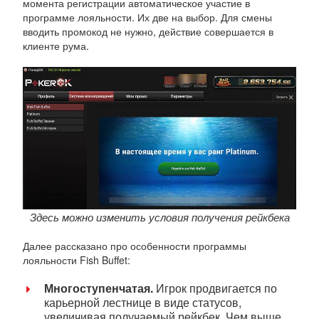
момента регистрации автоматическое участие в
программе лояльности. Их две на выбор. Для смены
вводить промокод не нужно, действие совершается в
клиенте рума.
Здесь можно изменить условия получения рейкбека
Далее рассказано про особенности программы
лояльности Fish Buffet:
Многоступенчатая.
Игрок продвигается по
карьерной лестнице в виде статусов,
увеличивая получаемый рейкбек. Чем выше