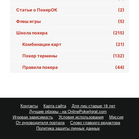
Статьи о ПокерОК
(2)
Флеш игры
(5)
Школа покера
(215)
Комбинации карт
(21)
Покер термины
(132)
Правила покера
(44)
Контакты
Карта сайта
Для лиц старше 18 лет
Лучшие обзоры - на OnlinePokerIgrat.com
Игровая зависимость
Условия использования
Миссия
От руководителя портала
Слово главного редактора
Политика защиты личных данных