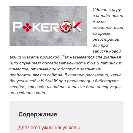
Сделать игру
в онлайн-покер
можно
выгоднее, если
во время
регистрации
или при
запуске новой
акции указать промокод. Так называется специальная
(или случайная) последовательность букв и латинских
символов, открывающих доступ к закрытым
предложениям от сайтов. В статье рассказано, какие
бонусные коды PokerOK при регистрации действуют
сегодня, как и где их найти, а также дана инструкцию
по введению кода.
Содержание
Для чего нужны бонус-коды