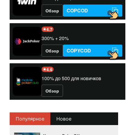
COPCOD
Обзор
4.7
300% + 20%
COPYCOD
Обзор
4.6
100% до 500 для новичков
Обзор
Популярное
Новое