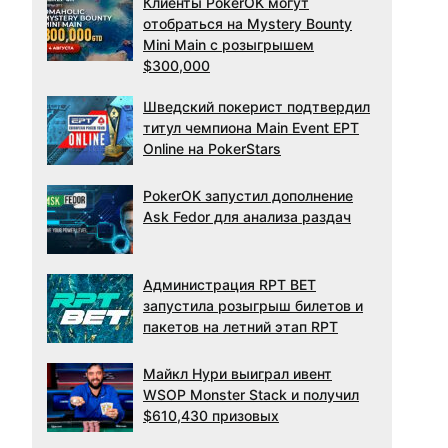
Клиенты PokerOK могут
отобраться на Mystery Bounty
Mini Main с розыгрышем
$300,000
Шведский покерист подтвердил
титул чемпиона Main Event EPT
Online на PokerStars
PokerOK запустил дополнение
Ask Fedor для анализа раздач
Администрация RPT BET
запустила розыгрыш билетов и
пакетов на летний этап RPT
Майкл Нури выиграл ивент
WSOP Monster Stack и получил
$610,430 призовых