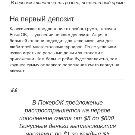
В игровом клиенте есть раздел, посвященный промо
На первый депозит
Классическое предложение от любого рума, включая
PokerOK, — удвоение первого депозита. Акция в
большей степени подходит для кешевиков, чем для
любителей многостоловых турниров. По ее условиям,
нужно играть на реальные деньги за столами в
приложении. Чем больше рейка будет заплачено, тем
крупнее сумму от первого пополнения счета вернут на
аккаунт.
В ПокерОК предложение
распространяется на первое
пополнение счета от $5 до $600.
Бонусные деньги выплачиваются
частями: по $1 за каждые $5