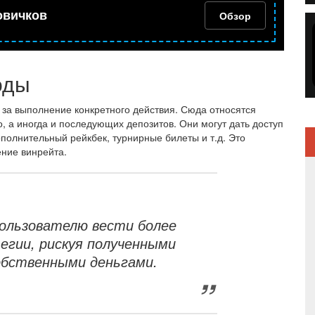
овичков
Обзор
оды
за выполнение конкретного действия. Сюда относятся
о, а иногда и последующих депозитов. Они могут дать доступ
полнительный рейкбек, турнирные билеты и т.д. Это
ние винрейта.
ользователю вести более
егии, рискуя полученными
собственными деньгами.