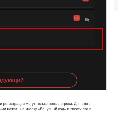
и регистрации могут только новые игроки. Для этого
и нажать на кнопку «Бонусный код» и ввести его в