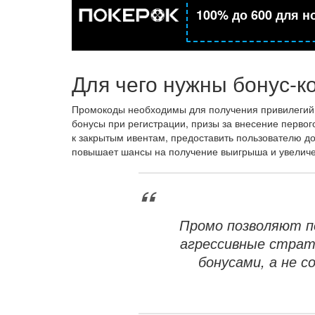
100% до 600 для н
Для чего нужны бонус-к
Промокоды необходимы для получения привилегий 
бонусы при регистрации, призы за внесение первог
к закрытым ивентам, предоставить пользователю до
повышает шансы на получение выигрыша и увеличе
Промо позволяют п
агрессивные страт
бонусами, а не 