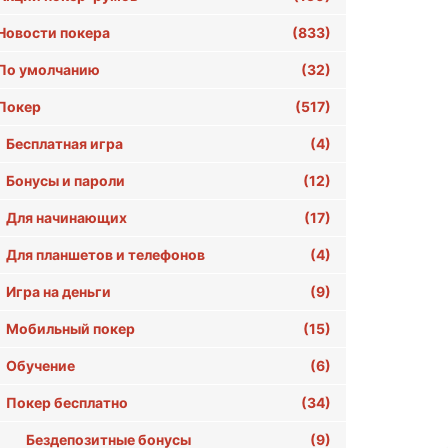
Новости покера
(833)
По умолчанию
(32)
Покер
(517)
Бесплатная игра
(4)
Бонусы и пароли
(12)
Для начинающих
(17)
Для планшетов и телефонов
(4)
Игра на деньги
(9)
Мобильный покер
(15)
Обучение
(6)
Покер бесплатно
(34)
Бездепозитные бонусы
(9)