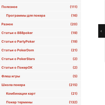
Полезное
(111)
Программы для покера
(16)
Разное
(20)
Статьи о 888poker
(19)
Статьи о PartyPoker
(19)
Статьи о PokerDom
(21)
Статьи о PokerStars
(2)
Статьи о ПокерОК
(2)
Флеш игры
(5)
Школа покера
(215)
Комбинации карт
(21)
Покер термины
(132)