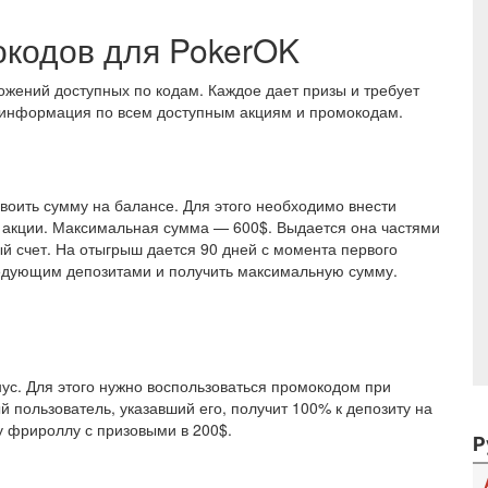
окодов для PokerOK
ожений доступных по кодам. Каждое дает призы и требует
 информация по всем доступным акциям и промокодам.
двоить сумму на балансе. Для этого необходимо внести
 в акции. Максимальная сумма — 600$. Выдается она частями
ый счет. На отыгрыш дается 90 дней с момента первого
едующим депозитами и получить максимальную сумму.
нус. Для этого нужно воспользоваться промокодом при
 пользователь, указавший его, получит 100% к депозиту на
у фрироллу с призовыми в 200$.
Р