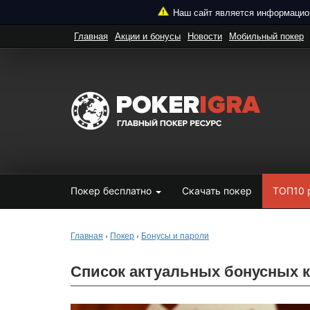
Главная
Акции и бонусы
Новости
Мобильный покер
Покер бесплатно
Скачать покер
ТОП10 
Главная
›
Покер
›
Бонусы и пароли
Список актуальных бонусных к