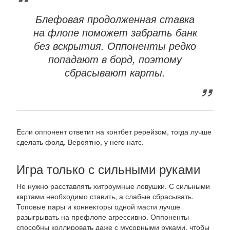
Блефовая продолженная ставка
на флопе поможет забрать банк
без вскрытия. Оппоненты редко
попадают в борд, поэтому
сбрасывают карты.
Если оппонент ответит на контбет ререйзом, тогда лучше
сделать фолд. Вероятно, у него натс.
Игра только с сильными руками
Не нужно расставлять хитроумные ловушки. С сильными
картами необходимо ставить, а слабые сбрасывать.
Топовые пары и коннекторы одной масти лучше
разыгрывать на префлопе агрессивно. Оппоненты
способны коллировать даже с мусорными руками, чтобы