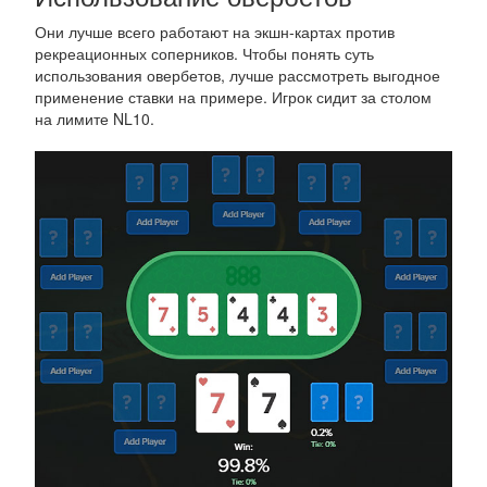
Они лучше всего работают на экшн-картах против
рекреационных соперников. Чтобы понять суть
использования овербетов, лучше рассмотреть выгодное
применение ставки на примере. Игрок сидит за столом
на лимите NL10.