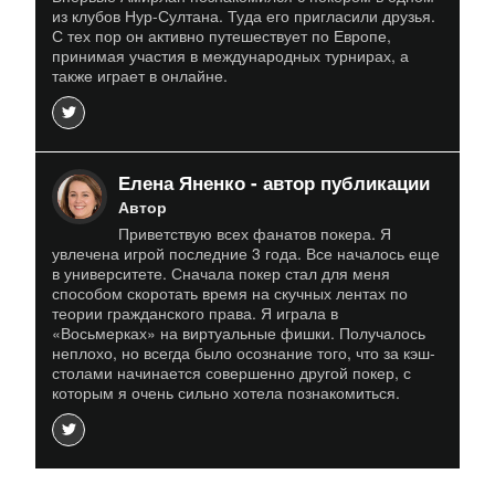
из клубов Нур-Султана. Туда его пригласили друзья.
С тех пор он активно путешествует по Европе,
принимая участия в международных турнирах, а
также играет в онлайне.
Елена Яненко - автор публикации
Автор
Приветствую всех фанатов покера. Я
увлечена игрой последние 3 года. Все началось еще
в университете. Сначала покер стал для меня
способом скоротать время на скучных лентах по
теории гражданского права. Я играла в
«Восьмерках» на виртуальные фишки. Получалось
неплохо, но всегда было осознание того, что за кэш-
столами начинается совершенно другой покер, с
которым я очень сильно хотела познакомиться.