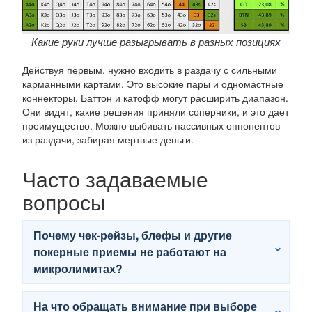
Какие руки лучше разыгрывать в разных позициях
Действуя первым, нужно входить в раздачу с сильными
карманными картами. Это высокие пары и одномастные
коннекторы. Баттон и катофф могут расширить диапазон.
Они видят, какие решения приняли соперники, и это дает
преимущество. Можно выбивать пассивных оппонентов
из раздачи, забирая мертвые деньги.
Часто задаваемые
вопросы
Почему чек-рейзы, блефы и другие
покерные приемы не работают на
микролимитах?
На что обращать внимание при выборе