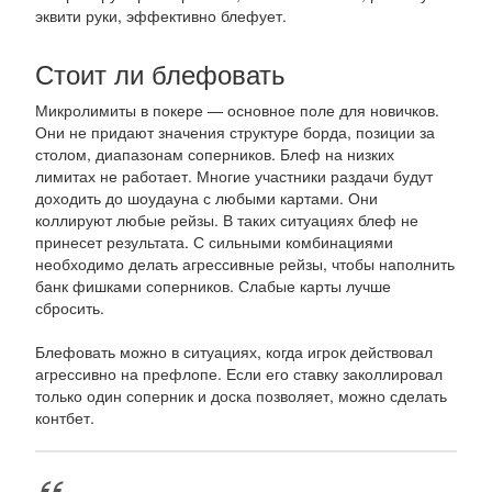
эквити руки, эффективно блефует.
Стоит ли блефовать
Микролимиты в покере — основное поле для новичков.
Они не придают значения структуре борда, позиции за
столом, диапазонам соперников. Блеф на низких
лимитах не работает. Многие участники раздачи будут
доходить до шоудауна с любыми картами. Они
коллируют любые рейзы. В таких ситуациях блеф не
принесет результата. С сильными комбинациями
необходимо делать агрессивные рейзы, чтобы наполнить
банк фишками соперников. Слабые карты лучше
сбросить.
Блефовать можно в ситуациях, когда игрок действовал
агрессивно на префлопе. Если его ставку заколлировал
только один соперник и доска позволяет, можно сделать
контбет.