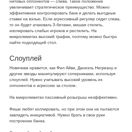
нитовых оппонентов — слева. Такое положение
увеличивает стратегическое преимущество. Можно
эффективнее контролировать банк и делать выгодные
ставки на вэлью. Если агрессивный регуляр сидит слева,
то он будет атаковать 3-бетами, мешая стилить,
изолировать слабых игроков и рестилить. На
микролимитах высокий трафик, поэтому можно быстро
найти подходящий стол.
Слоуплей
Новичкам нравится, как Фил Айви, Даниэль Негреану и
другие звезды манипулируют соперниками, используя
слоуплей. Нужно учитывать высокий уровень их
оппонентов и агрессию за столом.
На микролимитах пассивный розыгрыш неэффективен.
Фиши любят коллировать, но при этом они не пытаются
завладеть инициативой. Нужно брать в свои руки
построение банка.