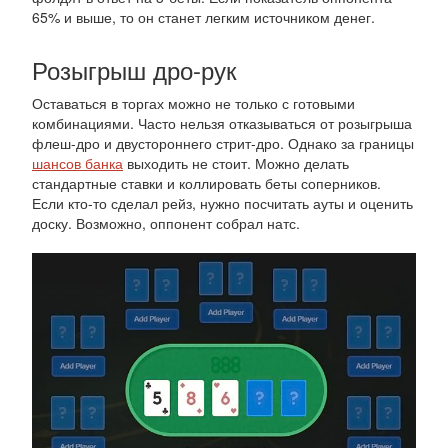
65% и выше, то он станет легким источником денег.
Розыгрыш дро-рук
Оставаться в торгах можно не только с готовыми
комбинациями. Часто нельзя отказываться от розыгрыша
флеш-дро и двустороннего стрит-дро. Однако за границы
шансов банка
выходить не стоит. Можно делать
стандартные ставки и коллировать беты соперников.
Если кто-то сделал рейз, нужно посчитать ауты и оценить
доску. Возможно, оппонент собрал натс.