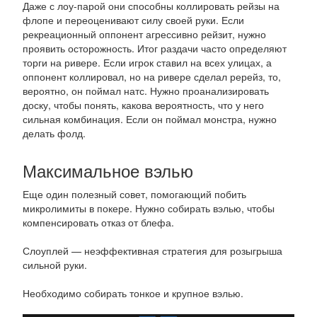
Даже с лоу-парой они способны коллировать рейзы на
флопе и переоценивают силу своей руки. Если
рекреационный оппонент агрессивно рейзит, нужно
проявить осторожность. Итог раздачи часто определяют
торги на ривере. Если игрок ставил на всех улицах, а
оппонент коллировал, но на ривере сделал ререйз, то,
вероятно, он поймал натс. Нужно проанализировать
доску, чтобы понять, какова вероятность, что у него
сильная комбинация. Если он поймал монстра, нужно
делать фолд.
Максимальное вэлью
Еще один полезный совет, помогающий побить
микролимиты в покере. Нужно собирать вэлью, чтобы
компенсировать отказ от блефа.
Слоуплей — неэффективная стратегия для розыгрыша
сильной руки.
Необходимо собирать тонкое и крупное вэлью.