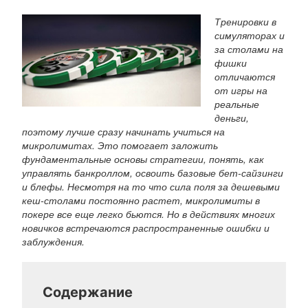
Тренировки в
симуляторах и
за столами на
фишки
отличаются
от игры на
реальные
деньги,
поэтому лучше сразу начинать учиться на
микролимитах. Это помогает заложить
фундаментальные основы стратегии, понять, как
управлять банкроллом, освоить базовые бет-сайзинги
и блефы. Несмотря на то что сила поля за дешевыми
кеш-столами постоянно растет, микролимиты в
покере все еще легко бьются. Но в действиях многих
новичков встречаются распространенные ошибки и
заблуждения.
Содержание