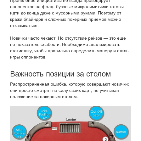
Проявление инициативы не всегда провоцирует
оппонентов на фолд. Лузовые микролимитчики готовы
идти до конца даже с мусорными руками. Поэтому от
кражи блайндов и сложных покерных приемов можно
отказываться.
Новички часто чекают. Но отсутствие рейзов — это еще
не показатель слабости. Необходимо анализировать
статистику, чтобы правильно определить манеру и стиль
игры оппонентов.
Важность позиции за столом
Распространенная ошибка, которую совершают новички:
они просто смотрят на силу своих карт, не учитывая
положение за покерным столом.