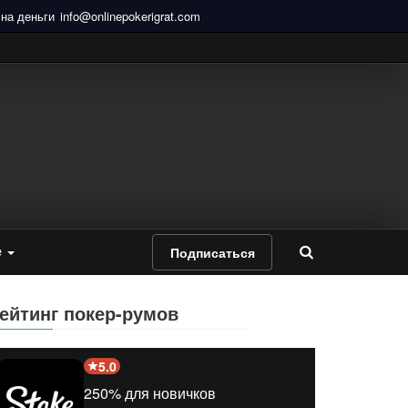
info@onlinepokerigrat.com
Подписаться
е
ейтинг покер-румов
5.0
250% для новичков