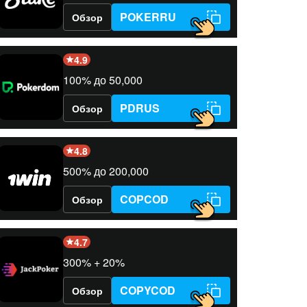
POKERRU
Обзор
4.9
100% до 50,000
PDRUS
Обзор
4.8
500% до 200,000
COPCOD
Обзор
4.7
300% + 20%
COPYCOD
Обзор