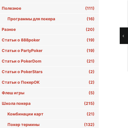
Полезное
(111)
Программы для покера
(16)
Разное
(20)
Статьи о 888poker
(19)
Статьи о PartyPoker
(19)
Статьи о PokerDom
(21)
Статьи о PokerStars
(2)
Статьи о ПокерОК
(2)
Флеш игры
(5)
Школа покера
(215)
Комбинации карт
(21)
Покер термины
(132)