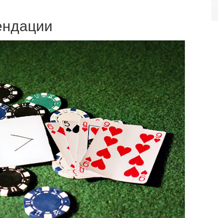
ендации