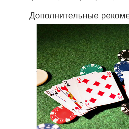
Дополнительные реком