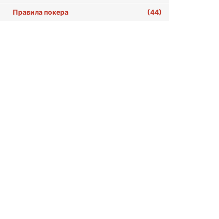
Правила покера
(44)