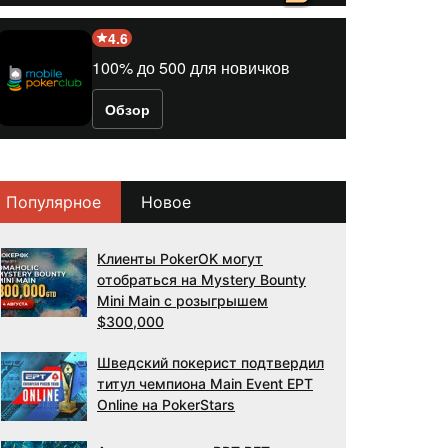
4.6
100% до 500 для новичков
Обзор
Популярное
Новое
Клиенты PokerOK могут
отобраться на Mystery Bounty
Mini Main с розыгрышем
$300,000
Шведский покерист подтвердил
титул чемпиона Main Event EPT
Online на PokerStars