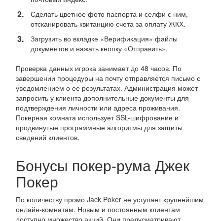
Сделать цветное фото паспорта и селфи с ним,
отсканировать квитанцию счета за оплату ЖКХ.
Загрузить во вкладке «Верификация» файлы
документов и нажать кнопку «Отправить».
Проверка данных игрока занимает до 48 часов. По
завершении процедуры на почту отправляется письмо с
уведомлением о ее результатах. Администрация может
запросить у клиента дополнительные документы для
подтверждения личности или адреса проживания.
Покерная комната использует SSL-шифрование и
продвинутые программные алгоритмы для защиты
сведений клиентов.
Бонусы покер-рума Джек
Покер
По количеству промо Jack Poker не уступает крупнейшим
онлайн-комнатам. Новым и постоянным клиентам
доступно множество акций. Они предусматривают