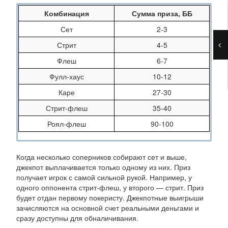
Комбинация
Сумма приза, ББ
Сет
2-3
Стрит
4-5
Флеш
6-7
Фулл-хаус
10-12
Каре
27-30
Стрит-флеш
35-40
Роял-флеш
90-100
Когда несколько соперников собирают сет и выше,
джекпот выплачивается только одному из них. Приз
получает игрок с самой сильной рукой. Например, у
одного оппонента стрит-флеш, у второго — стрит. Приз
будет отдан первому покеристу. Джекпотные выигрыши
зачисляются на основной счет реальными деньгами и
сразу доступны для обналичивания.