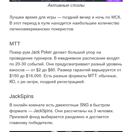
Активные столы
Лучшее время для игры — поздний вечер и ночь по МСК.
В этот период в пуле находится наибольшее количество
латиноамериканских покеристов.
МТТ
Покер-рум Jack Poker делает большой упор на
проведение турниров. В ежедневное расписание входят
по 20-30 событий. Они предусматривают разный уровень
взносов — от $2 до $80. Размер гарантий варьируется от
$150 до $16,000. Есть разные форматы MTT: обычные,
KO, с ре-энтри, поздней регистрацией.
JackSpins
В онлайн-комнате есть джекпотные SNG в быстром
формате — JackSpins. Они рассчитаны на 3 человек.
Призовой фонд выбирается рандомно и достается
главному победителю.