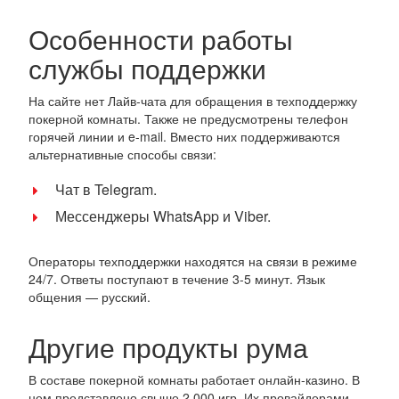
Особенности работы
службы поддержки
На сайте нет Лайв-чата для обращения в техподдержку
покерной комнаты. Также не предусмотрены телефон
горячей линии и e-mail. Вместо них поддерживаются
альтернативные способы связи:
Чат в Telegram.
Мессенджеры WhatsApp и Viber.
Операторы техподдержки находятся на связи в режиме
24/7. Ответы поступают в течение 3-5 минут. Язык
общения — русский.
Другие продукты рума
В составе покерной комнаты работает онлайн-казино. В
нем представлено свыше 2,000 игр. Их провайдерами