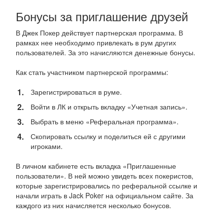
Бонусы за приглашение друзей
В Джек Покер действует партнерская программа. В
рамках нее необходимо привлекать в рум других
пользователей. За это начисляются денежные бонусы.
Как стать участником партнерской программы:
Зарегистрироваться в руме.
Войти в ЛК и открыть вкладку «Учетная запись».
Выбрать в меню «Реферальная программа».
Скопировать ссылку и поделиться ей с другими
игроками.
В личном кабинете есть вкладка «Приглашенные
пользователи». В ней можно увидеть всех покеристов,
которые зарегистрировались по реферальной ссылке и
начали играть в Jack Poker на официальном сайте. За
каждого из них начисляется несколько бонусов.