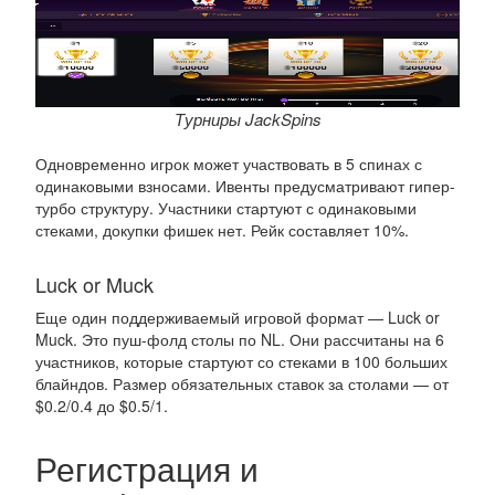
Турниры JackSpins
Одновременно игрок может участвовать в 5 спинах с
одинаковыми взносами. Ивенты предусматривают гипер-
турбо структуру. Участники стартуют с одинаковыми
стеками, докупки фишек нет. Рейк составляет 10%.
Luck or Muck
Еще один поддерживаемый игровой формат — Luck or
Muck. Это пуш-фолд столы по NL. Они рассчитаны на 6
участников, которые стартуют со стеками в 100 больших
блайндов. Размер обязательных ставок за столами — от
$0.2/0.4 до $0.5/1.
Регистрация и