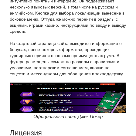
интуитивно понятный интерфейс. Он поддерживает
несколько языковых версий, в том числе на русском и
английском. Кнопка для выбора локализации вынесена в
боковое меню. Оттуда же можно перейти в разделы с
акциями, играми казино, инструкциями по вводу и выводу
средств.
На стартовой странице сайта выводится информация о
бонусах, новых покерных форматах, проходящих
турнирных сериях и основных преимуществах рума. В
футере размещены ссылки на разделы с правилами и
условиями, партнерским соглашением, кнопки на
соцсети и мессенджеры для обращения в техподдержку.
Официальный сайт Джек Покер
Лицензия