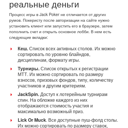
реальные деньги
Процесс игры в Jack Poker не отличается от других
румов. Покеристу после авторизации на сайте нужно
установить клиент или запустить его в браузере, затем
пополнить счет и открыть основное лобби. В нем есть
следующие вкладки:
Кеш.
Список всех активных столов. Их можно
сортировать по уровню блайндов,
дисциплинам, формату игры.
Турниры.
Список открытых к регистрации
МТТ. Их можно сортировать по размеру
взносов, призовых фондов, типу, количеству
участников и другим критериям.
JackSpin.
Доступ к лотерейным турнирам
спин. На обложке каждого из них
отображаются стоимость участия и
максимально возможный приз.
Lick Or Muck
. Все доступные пуш-фолд столы.
Их можно сортировать по размеру ставок,