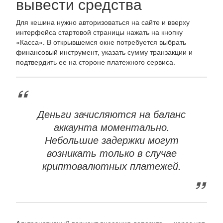
вывести средства
Для кешина нужно авторизоваться на сайте и вверху
интерфейса стартовой страницы нажать на кнопку
«Касса». В открывшемся окне потребуется выбрать
финансовый инструмент, указать сумму транзакции и
подтвердить ее на стороне платежного сервиса.
Деньги зачисляются на баланс
аккаунта моментально.
Небольшие задержки могут
возникать только в случае
криптовалютных платежей.
Альтернативный вариант внесения депозита — через чат-