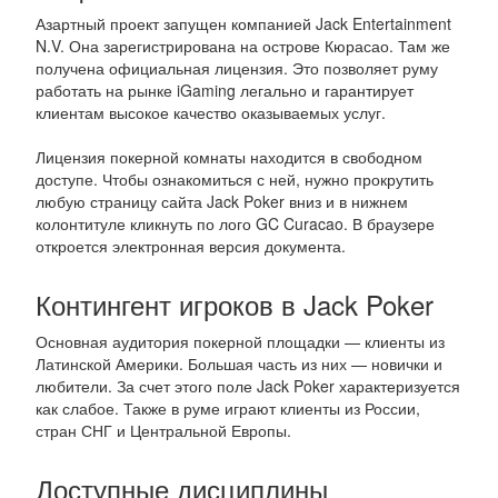
Азартный проект запущен компанией Jack Entertainment
N.V. Она зарегистрирована на острове Кюрасао. Там же
получена официальная лицензия. Это позволяет руму
работать на рынке iGaming легально и гарантирует
клиентам высокое качество оказываемых услуг.
Лицензия покерной комнаты находится в свободном
доступе. Чтобы ознакомиться с ней, нужно прокрутить
любую страницу сайта Jack Poker вниз и в нижнем
колонтитуле кликнуть по лого GC Curacao. В браузере
откроется электронная версия документа.
Контингент игроков в Jack Poker
Основная аудитория покерной площадки — клиенты из
Латинской Америки. Большая часть из них — новички и
любители. За счет этого поле Jack Poker характеризуется
как слабое. Также в руме играют клиенты из России,
стран СНГ и Центральной Европы.
Доступные дисциплины