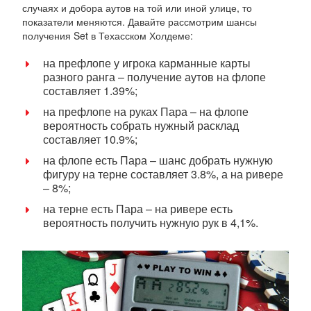
случаях и добора аутов на той или иной улице, то
показатели меняются. Давайте рассмотрим шансы
получения Set в Техасском Холдеме:
на префлопе у игрока карманные карты
разного ранга – получение аутов на флопе
составляет 1.39%;
на префлопе на руках Пара – на флопе
вероятность собрать нужный расклад
составляет 10.9%;
на флопе есть Пара – шанс добрать нужную
фигуру на терне составляет 3.8%, а на ривере
– 8%;
на терне есть Пара – на ривере есть
вероятность получить нужную рук в 4,1%.