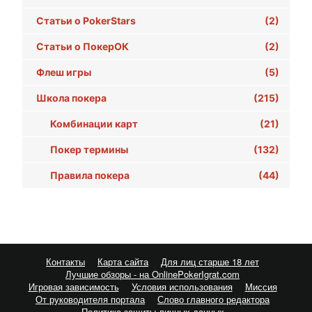
Статьи о PokerStars
(2)
Статьи о ПокерОК
(2)
Флеш игры
(5)
Школа покера
(215)
Комбинации карт
(21)
Покер термины
(132)
Правила покера
(44)
Контакты
Карта сайта
Для лиц старше 18 лет
Лучшие обзоры - на OnlinePokerIgrat.com
Игровая зависимость
Условия использования
Миссия
От руководителя портала
Слово главного редактора
Политика защиты личных данных