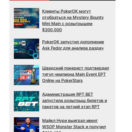
Клиенты PokerOK могут
отобраться на Mystery Bounty
Mini Main с розыгрышем
$300,000
PokerOK запустил дополнение
Ask Fedor для анализа раздач
Шведский покерист подтвердил
титул чемпиона Main Event EPT
Online на PokerStars
Администрация RPT BET
запустила розыгрыш билетов и
пакетов на летний этап RPT
Майкл Нури выиграл ивент
WSOP Monster Stack и получил