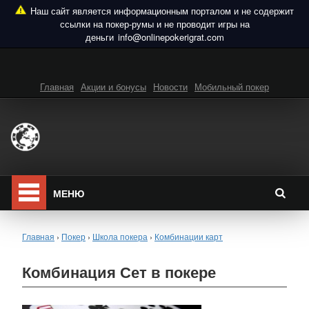
info@onlinepokerigrat.com
Главная
Акции и бонусы
Новости
Мобильный покер
МЕНЮ
Главная
›
Покер
›
Школа покера
›
Комбинации карт
Комбинация Сет в покере