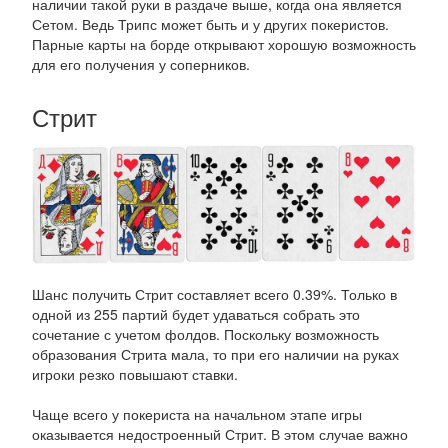
наличии такой руки в раздаче выше, когда она является
Сетом. Ведь Трипс может быть и у других покеристов.
Парные карты на борде открывают хорошую возможность
для его получения у соперников.
Стрит
Шанс получить Стрит составляет всего 0.39%. Только в
одной из 255 партий будет удаваться собрать это
сочетание с учетом фолдов. Поскольку возможность
образования Стрита мала, то при его наличии на руках
игроки резко повышают ставки.
Чаще всего у покериста на начальном этапе игры
оказывается недостроенный Стрит. В этом случае важно