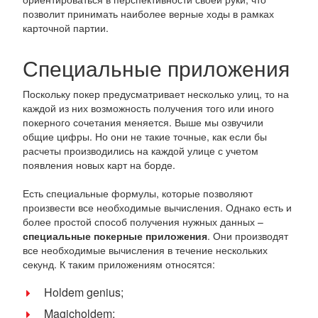
позволит принимать наиболее верные ходы в рамках
карточной партии.
Специальные приложения
Поскольку покер предусматривает несколько улиц, то на
каждой из них возможность получения того или иного
покерного сочетания меняется. Выше мы озвучили
общие цифры. Но они не такие точные, как если бы
расчеты производились на каждой улице с учетом
появления новых карт на борде.
Есть специальные формулы, которые позволяют
произвести все необходимые вычисления. Однако есть и
более простой способ получения нужных данных –
специальные покерные приложения
. Они производят
все необходимые вычисления в течение нескольких
секунд. К таким приложениям относятся:
Holdem genius;
Magicholdem;