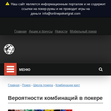
info@onlinepokerigrat.com
Главная
Акции и бонусы
Новости
Мобильный покер
МЕНЮ
Главная
›
Покер
›
Школа покера
›
Комбинации карт
Вероятности комбинаций в покере