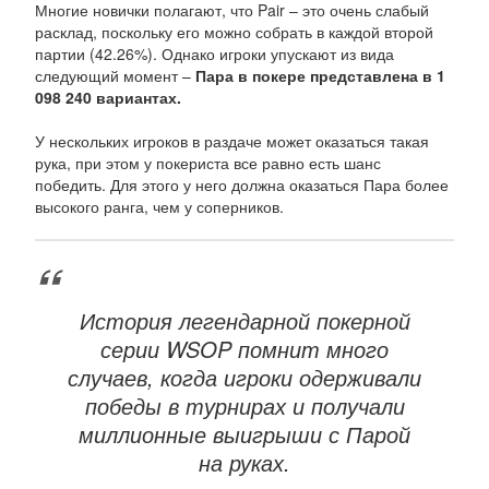
Многие новички полагают, что Pair – это очень слабый
расклад, поскольку его можно собрать в каждой второй
партии (42.26%). Однако игроки упускают из вида
следующий момент –
Пара в покере представлена в 1
098 240 вариантах.
У нескольких игроков в раздаче может оказаться такая
рука, при этом у покериста все равно есть шанс
победить. Для этого у него должна оказаться Пара более
высокого ранга, чем у соперников.
История легендарной покерной
серии WSOP помнит много
случаев, когда игроки одерживали
победы в турнирах и получали
миллионные выигрыши с Парой
на руках.