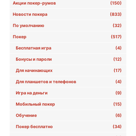
Акции покер-румов
(150)
Новости покера
(833)
По умолчанию
(32)
Покер
(517)
Бесплатная игра
(4)
Бонусы и пароли
(12)
Для начинающих
(17)
Для планшетов и телефонов
(4)
Игра на деньги
(9)
Мобильный покер
(15)
Обучение
(6)
Покер бесплатно
(34)