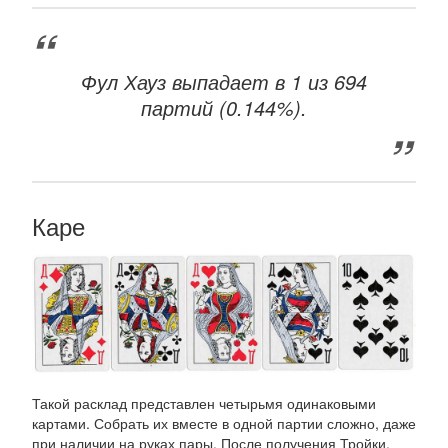
Фул Хауз выпадает в 1 из 694
партий (0.144%).
Каре
Такой расклад представлен четырьмя одинаковыми
картами. Собрать их вместе в одной партии сложно, даже
при наличии на руках пары. После получения Тройки,