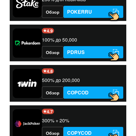
POKERRU
Обзор
4.9
100% до 50,000
PDRUS
Обзор
4.8
500% до 200,000
COPCOD
Обзор
4.7
300% + 20%
COPYCOD
Обзор