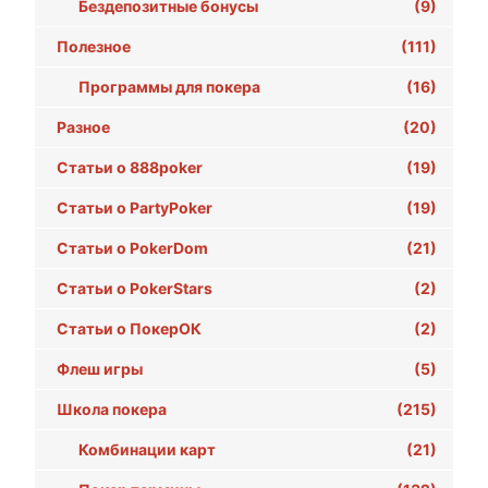
Бездепозитные бонусы
(9)
Полезное
(111)
Программы для покера
(16)
Разное
(20)
Статьи о 888poker
(19)
Статьи о PartyPoker
(19)
Статьи о PokerDom
(21)
Статьи о PokerStars
(2)
Статьи о ПокерОК
(2)
Флеш игры
(5)
Школа покера
(215)
Комбинации карт
(21)