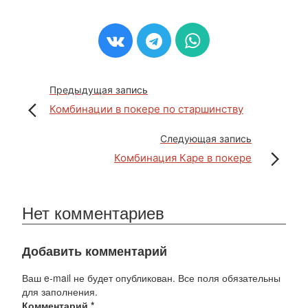
Предыдущая запись
Комбинации в покере по старшинству
Следующая запись
Комбинация Каре в покере
Нет комментариев
Добавить комментарий
Ваш e-mail не будет опубликован. Все поля обязательны
для заполнения.
Комментарий
*