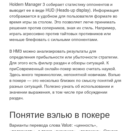
Holdem Manager 3 собирает статистику оппонентов и
выводит ее в виде HUD (Heads-up display). Информация
отображается в удобном для пользователя формате во
время игры за столом. Это позволяет легче принимать
решения против соперников, зная их стиль. Например,
играть агрессивно против тайтовых противников или
меньше блефовать с сильными оппонентами.
В HM3 можно анализировать результаты для
определения прибыльности или убыточности стратегии.
Для этого есть фильтр раздач и обзоры ситуаций. К
приСовременный онлайн-покер можно считать наукой.
Здесь много терминологии, непонятной новичкам. Вэлью
в покере — это несколько близких по смыслу понятий для
разных ситуаций. Полезно узнать об использовании и
значении выражения, в том числе при обсуждении
раздач.
Понятие вэлью в покере
Варианты перевода слова Value: «ценность»,
«полезность», а также «значение», «величина». Однако