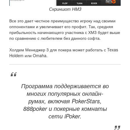
Скриншот HM3
Все это дает честное преимущество игроку над своими
оппонентами и увеличивает его профит. Так, средняя
прибыльность начинающего участника с ХМ3 будет выше
по сравнению с любителем без данного софта.
Холдем Менеджер 3 для покера может работать с Texas
Holdem или Omaha.
Программа поддерживается во
многих популярных онлайн-
румах, включая PokerStars,
888poker и покерные комнаты
сети iPoker.