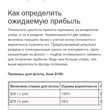
Как определить
ожидаемую прибыль
Показатель ценности принято оценивать на конкретной
улице, а не в раздаче. Перемножаются две цифры:
величина текущего банка с учетом колла оппонента и
вероятность получить его. Предполагаемый результат
раздачи и потенциальные шансы не учитываются. Цель
калькуляции на флопе — подбор оптимального сайзинга
для получения прибыли. Ведь чем больше ставка, тем
выше вероятность фолда соперника.
Примеры для флопа, банк $100.
Величина ставки для колла
Оценка вероятности
Ожид
$25 (¼ pot)
100%
$100 
$75 (¾ pot)
33%
$100 +