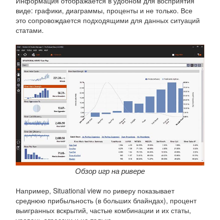
Информация отображается в удобном для восприятия
виде: графики, диаграммы, проценты и не только. Все
это сопровождается подходящими для данных ситуаций
статами.
Обзор игр на ривере
Например, Situational view по риверу показывает
среднюю прибыльность (в больших блайндах), процент
выигранных вскрытий, частые комбинации и их статы,