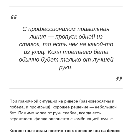
С профессионалом правильная
линия — пропуск одной из
ставок, то есть чек на какой-то
из улиц. Колл третьего бета
обычно будет только от лучшей
руки.
При граничной ситуации на ривере (равновероятны и
победа, и проигрыш), хорошее решение — небольшой
бет. Помимо колла от руки слабее, всегда есть
вероятность фолда оппонента с комбинацией лучше.
Корректные ходы против трех соперников на флопе