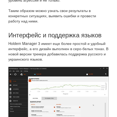
уровень агрессии и не только.
Таким образом можно узнать свои результаты в
конкретных ситуациях, выявить ошибки и провести
работу над ними.
Интерфейс и поддержка языков
Holdem Manager 3 имеет еще более простой и удобный
интерфейс, а его дизайн выполнен в серо-белых тонах. В
новой версии трекера добавилась поддержка русского и
украинского языков.