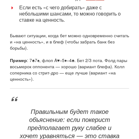
Если есть «с чего добирать» даже с
небольшими шансами, то можно говорить о
ставке на ценность.
Бывают ситуации, когда бет можно одновременно считать
и «на ценность», и в блеф (чтобы забрать банк без
борьбы).
Пример
: 7♣7♠, флоп A♥–5♦–4♣. Бет 2/3 пота. Фолд пары
восьмерок оппонента — хорошо (вариант блефа). Колл
соперника со стрит-дро — еще лучше (вариант «на
ценность»).
Правильным будет такое
объяснение: если покерист
предполагает руку слабее и
хочет уравняться — это ставка