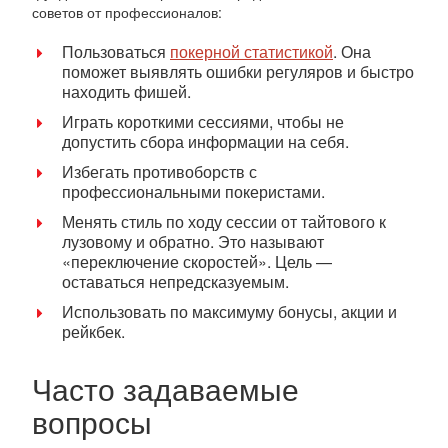
советов от профессионалов:
Пользоваться
покерной статистикой
. Она
поможет выявлять ошибки регуляров и быстро
находить фишей.
Играть короткими сессиями, чтобы не
допустить сбора информации на себя.
Избегать противоборств с
профессиональными покеристами.
Менять стиль по ходу сессии от тайтового к
лузовому и обратно. Это называют
«переключение скоростей». Цель —
оставаться непредсказуемым.
Использовать по максимуму бонусы, акции и
рейкбек.
Часто задаваемые
вопросы