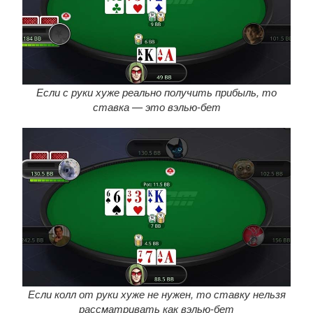
Если с руки хуже реально получить прибыль, то
ставка — это вэлью-бет
Если колл от руки хуже не нужен, то ставку нельзя
рассматривать как вэлью-бет