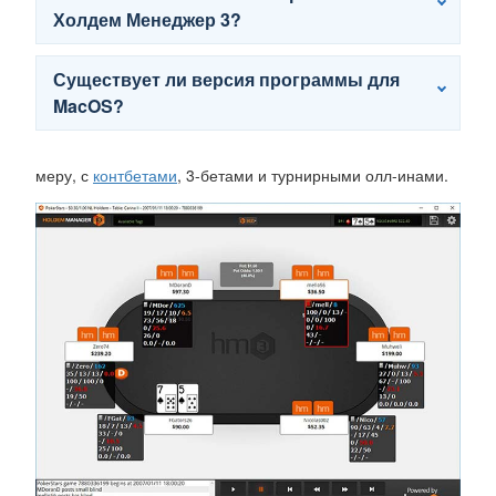
Холдем Менеджер 3?
Существует ли версия программы для
MacOS?
меру, с
контбетами
, 3-бетами и турнирными олл-инами.