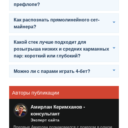
префлопе?
Как распознать прямолинейного сет-
майнера?
Какой стек лучше подходит для
розыгрыша низких и средних карманных
пар: короткий или глубокий?
Можно ли с парами играть 4-бет?
Авторы публикации
Амирлан Керимханов -
консультант
Эксперт сайта
Впервые Амирлан познакомился с покером в одном