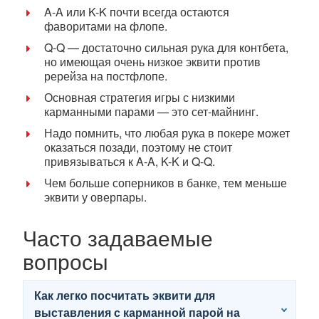
A-A или K-K почти всегда остаются
фаворитами на флопе.
Q-Q — достаточно сильная рука для контбета,
но имеющая очень низкое эквити против
ререйза на постфлопе.
Основная стратегия игры с низкими
карманными парами — это сет-майнинг.
Надо помнить, что любая рука в покере может
оказаться позади, поэтому не стоит
привязываться к A-A, K-K и Q-Q.
Чем больше соперников в банке, тем меньше
эквити у оверпары.
Часто задаваемые
вопросы
Как легко посчитать эквити для
выставления с карманной парой на