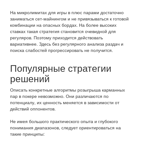
На микролимитах для игры в плюс парами достаточно
заниматься сет-майнингом и не привязываться к готовой
комбинации на опасных бордах. На более высоких
ставках такая стратегия становится очевидной для
регуляров. Поэтому приходится действовать
вариативнее. Здесь без регулярного анализа раздач и
поиска слабостей прогрессировать не получится.
Популярные стратегии
решений
Описать конкретные алгоритмы розыгрыша карманных
пар в покере невозможно. Они различаются по
потенциалу, их ценность меняется в зависимости от
действий оппонентов.
Не имея большого практического опыта и глубокого
понимания диапазонов, следует ориентироваться на
такие принципы: