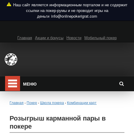
info@onlinepokerigrat.com
Главная
Акции и бонусы
Новости
Мобильный покер
МЕНЮ
Главная
›
Покер
›
Школа покера
›
Комбинации карт
Розыгрыш карманной пары в
покере