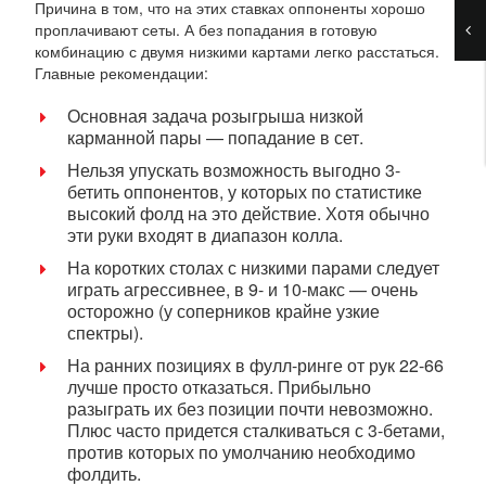
Причина в том, что на этих ставках оппоненты хорошо
проплачивают сеты. А без попадания в готовую
комбинацию с двумя низкими картами легко расстаться.
Главные рекомендации:
Основная задача розыгрыша низкой
карманной пары — попадание в сет.
Нельзя упускать возможность выгодно 3-
бетить оппонентов, у которых по статистике
высокий фолд на это действие. Хотя обычно
эти руки входят в диапазон колла.
На коротких столах с низкими парами следует
играть агрессивнее, в 9- и 10-макс — очень
осторожно (у соперников крайне узкие
спектры).
На ранних позициях в фулл-ринге от рук 22-66
лучше просто отказаться. Прибыльно
разыграть их без позиции почти невозможно.
Плюс часто придется сталкиваться с 3-бетами,
против которых по умолчанию необходимо
фолдить.