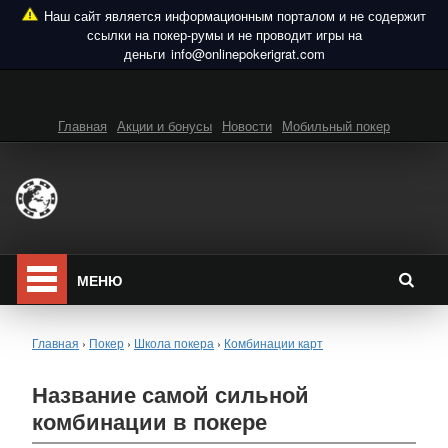
info@onlinepokerigrat.com
Главная
Акции и бонусы
Новости
Мобильный покер
МЕНЮ
Главная
›
Покер
›
Школа покера
›
Комбинации карт
Название самой сильной
комбинации в покере