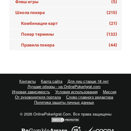
Флеш игры
(5)
Школа покера
(215)
Комбинации карт
(21)
Покер термины
(132)
Правила покера
(44)
Контакты
Карта сайта
Для лиц старше 18 лет
Лучшие обзоры - на OnlinePokerIgrat.com
Игровая зависимость
Условия использования
Миссия
От руководителя портала
Слово главного редактора
Политика защиты личных данных
© 2026 OnlinePokerIgrat.Com. Все права защищены