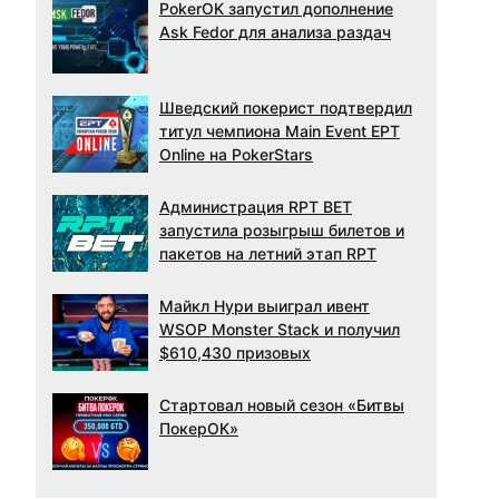
PokerOK запустил дополнение
Ask Fedor для анализа раздач
Шведский покерист подтвердил
титул чемпиона Main Event EPT
Online на PokerStars
Администрация RPT BET
запустила розыгрыш билетов и
пакетов на летний этап RPT
Майкл Нури выиграл ивент
WSOP Monster Stack и получил
$610,430 призовых
Стартовал новый сезон «Битвы
ПокерОК»