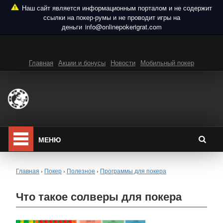
info@onlinepokerigrat.com
Главная
Акции и бонусы
Новости
Мобильный покер
МЕНЮ
Главная
›
Покер
›
Полезное
›
Программы для покера
Что такое солверы для покера