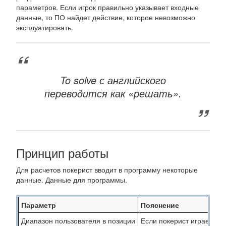
параметров. Если игрок правильно указывает входные
данные, то ПО найдет действие, которое невозможно
эксплуатировать.
To solve с английского
переводится как «решать».
Принцип работы
Для расчетов покерист вводит в программу некоторые
данные. Данные для программы.
Параметр
Пояснение
Диапазон пользователя в позиции
Если покерист играет в п