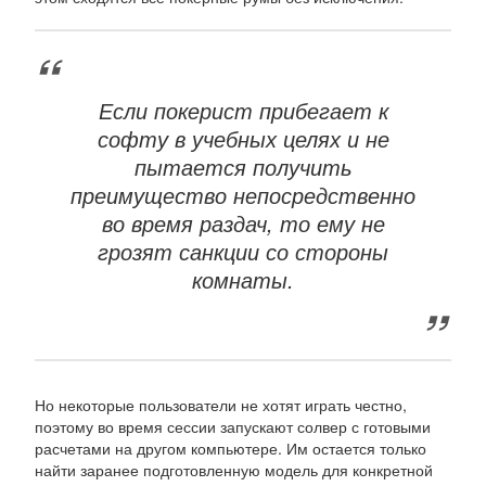
Если покерист прибегает к
софту в учебных целях и не
пытается получить
преимущество непосредственно
во время раздач, то ему не
грозят санкции со стороны
комнаты.
Но некоторые пользователи не хотят играть честно,
поэтому во время сессии запускают солвер с готовыми
расчетами на другом компьютере. Им остается только
найти заранее подготовленную модель для конкретной