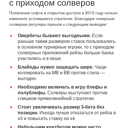
с приходом солверов
Появление софта в открытом доступе в 2015 году сильно
изменило устоявшиеся стратегии. Благодаря покерным
солверам регуляры пришли к следующим выводам:
Овербеты бывают выгодными.
Если
раньше таким размером ставок пользовались
в основном турнирные игроки, то с приходом
солверных приложений рейзы больше банка
участились и в кеше.
Блайнды нужно защищать шире.
Чаще
коллировать на MB и BB против стила —
выгодно.
Необходимо включать в игру блефы и
полублефы.
Солверы выступают против
слишком прямолинейной стратегии.
Стоит увеличивать размер 3-бета без
позиции.
Иногда лучше отказаться от рейза в
х3 и повысить ставку на х4.
Небольшим контбетом можно часто