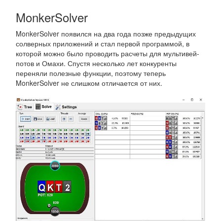
MonkerSolver
MonkerSolver появился на два года позже предыдущих
солверных приложений и стал первой программой, в
которой можно было проводить расчеты для мультивей-
потов и Омахи. Спустя несколько лет конкуренты
переняли полезные функции, поэтому теперь
MonkerSolver не слишком отличается от них.