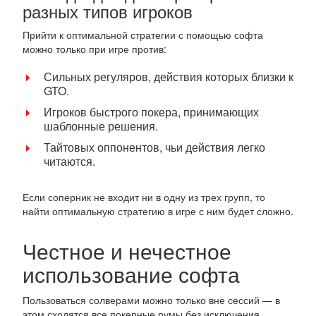
разных типов игроков
Прийти к оптимальной стратегии с помощью софта
можно только при игре против:
Сильных регуляров, действия которых близки к
GTO.
Игроков быстрого покера, принимающих
шаблонные решения.
Тайтовых оппонентов, чьи действия легко
читаются.
Если соперник не входит ни в одну из трех групп, то
найти оптимальную стратегию в игре с ним будет сложно.
Честное и нечестное
использование софта
Пользоваться солверами можно только вне сессий — в
этом сходятся все покерные румы без исключения.