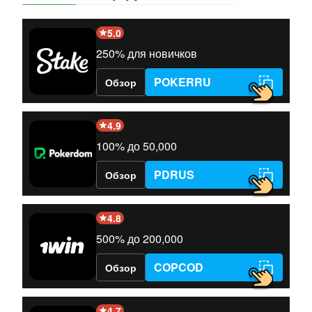
5.0
250% для новичков
POKERRU
Обзор
4.9
100% до 50,000
PDRUS
Обзор
4.8
500% до 200,000
COPCOD
Обзор
4.7