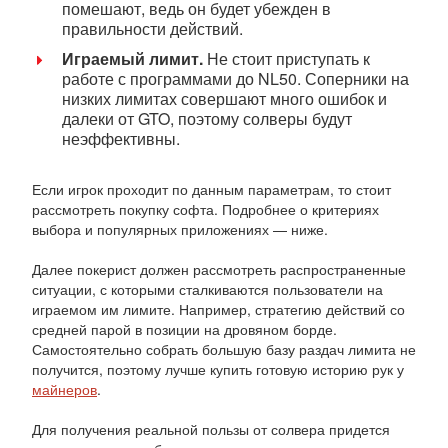
помешают, ведь он будет убежден в
правильности действий.
Играемый лимит.
Не стоит приступать к
работе с программами до NL50. Соперники на
низких лимитах совершают много ошибок и
далеки от GTO, поэтому солверы будут
неэффективны.
Если игрок проходит по данным параметрам, то стоит
рассмотреть покупку софта. Подробнее о критериях
выбора и популярных приложениях — ниже.
Далее покерист должен рассмотреть распространенные
ситуации, с которыми сталкиваются пользователи на
играемом им лимите. Например, стратегию действий со
средней парой в позиции на дровяном борде.
Самостоятельно собрать большую базу раздач лимита не
получится, поэтому лучше купить готовую историю рук у
майнеров
.
Для получения реальной пользы от солвера придется