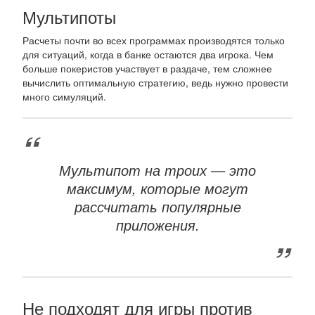
Мультипоты
Расчеты почти во всех программах производятся только
для ситуаций, когда в банке остаются два игрока. Чем
больше покеристов участвует в раздаче, тем сложнее
вычислить оптимальную стратегию, ведь нужно провести
много симуляций.
Мультипот на троих — это
максимум, которые могут
рассчитать популярные
приложения.
Не подходят для игры против