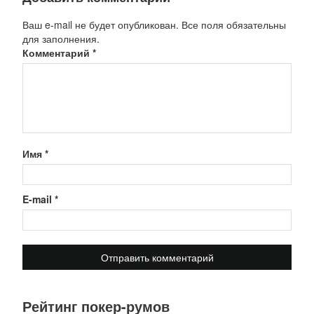
Ваш e-mail не будет опубликован. Все поля обязательны
для заполнения.
Комментарий
*
Имя
*
E-mail
*
Рейтинг покер-румов