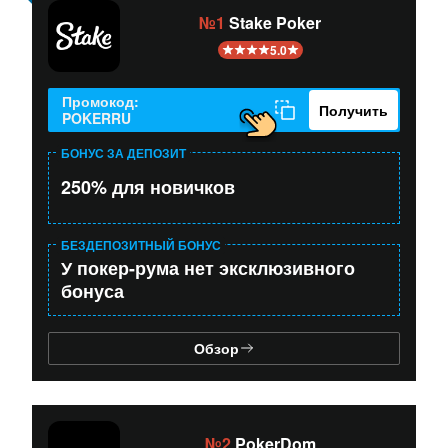
№1
Stake Poker
5.0
Промокод:
Получить
POKERRU
БОНУС ЗА ДЕПОЗИТ
250% для новичков
БЕЗДЕПОЗИТНЫЙ БОНУС
У покер-рума нет эксклюзивного
бонуса
Обзор
№2
PokerDom