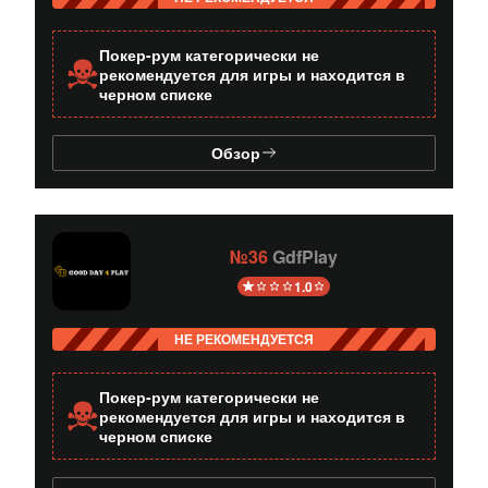
Покер-рум категорически не
рекомендуется для игры и находится в
черном списке
Обзор
№36
GdfPlay
1.0
НЕ РЕКОМЕНДУЕТСЯ
Покер-рум категорически не
рекомендуется для игры и находится в
черном списке