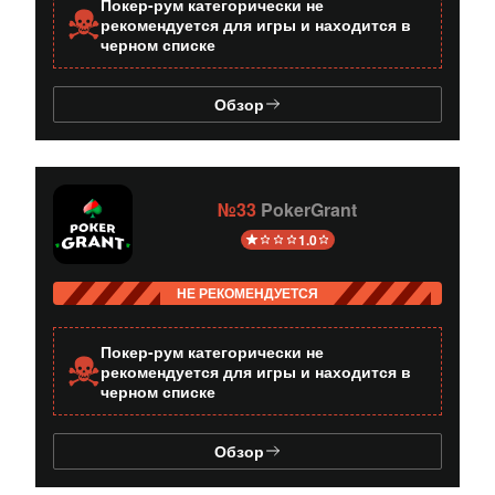
Покер-рум категорически не
рекомендуется для игры и находится в
черном списке
Обзор
№33
PokerGrant
1.0
НЕ РЕКОМЕНДУЕТСЯ
Покер-рум категорически не
рекомендуется для игры и находится в
черном списке
Обзор