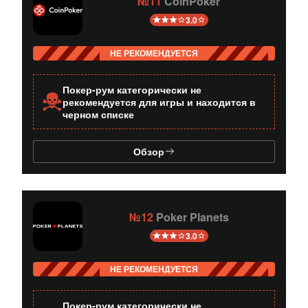
№11
CoinPoker
3.0
НЕ РЕКОМЕНДУЕТСЯ
Покер-рум категорически не
рекомендуется для игры и находится в
черном списке
Обзор
№12
Poker Planets
3.0
НЕ РЕКОМЕНДУЕТСЯ
Покер-рум категорически не