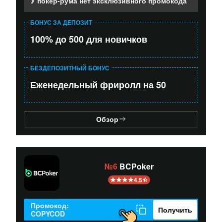
У покер-рума нет эксклюзивного промокода
БОНУС ЗА ДЕПОЗИТ
100% до 500 для новичков
БЕЗДЕПОЗИТНЫЙ БОНУС
Еженедельный фриролл на 50
Обзор
№6
BCPoker
4.5
Промокод:
Получить
COPYCOD