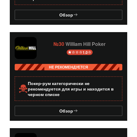
Обзор
№30
William Hill Poker
1.0
НЕ РЕКОМЕНДУЕТСЯ
Покер-рум категорически не
рекомендуется для игры и находится в
черном списке
Обзор