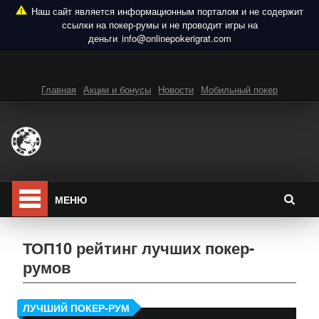
info@onlinepokerigrat.com
Главная
Акции и бонусы
Новости
Мобильный покер
МЕНЮ
ТОП10 рейтинг лучших покер-
румов
ЛУЧШИЙ ПОКЕР-РУМ