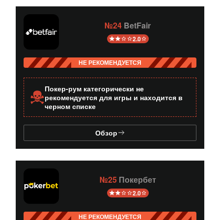
№24
BetFair
2.0
НЕ РЕКОМЕНДУЕТСЯ
Покер-рум категорически не
рекомендуется для игры и находится в
черном списке
Обзор
№25
Покербет
2.0
НЕ РЕКОМЕНДУЕТСЯ