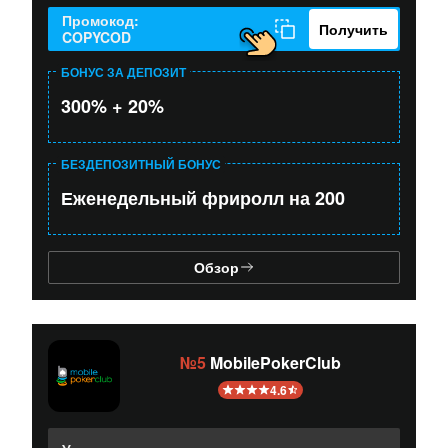
Промокод:
Получить
COPYCOD
БОНУС ЗА ДЕПОЗИТ
300% + 20%
БЕЗДЕПОЗИТНЫЙ БОНУС
Еженедельный фриролл на 200
Обзор
№5
MobilePokerClub
4.6