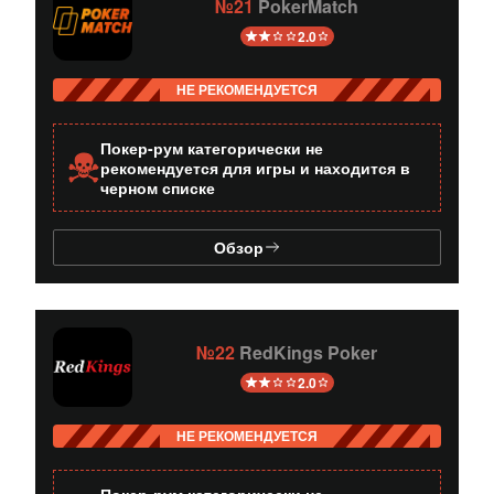
№21
PokerMatch
2.0
НЕ РЕКОМЕНДУЕТСЯ
Покер-рум категорически не
рекомендуется для игры и находится в
черном списке
Обзор
№22
RedKings Poker
2.0
НЕ РЕКОМЕНДУЕТСЯ
Покер-рум категорически не