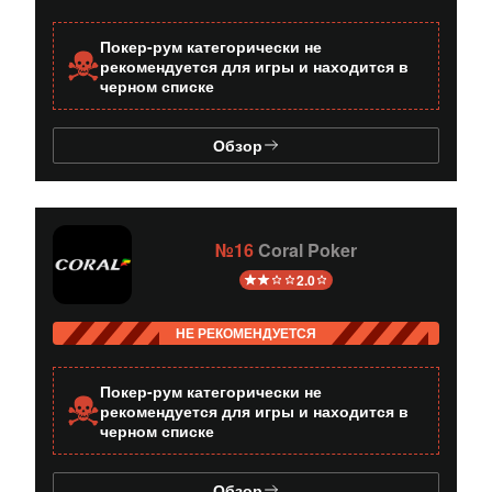
Покер-рум категорически не
рекомендуется для игры и находится в
черном списке
Обзор
№16
Coral Poker
2.0
НЕ РЕКОМЕНДУЕТСЯ
Покер-рум категорически не
рекомендуется для игры и находится в
черном списке
Обзор