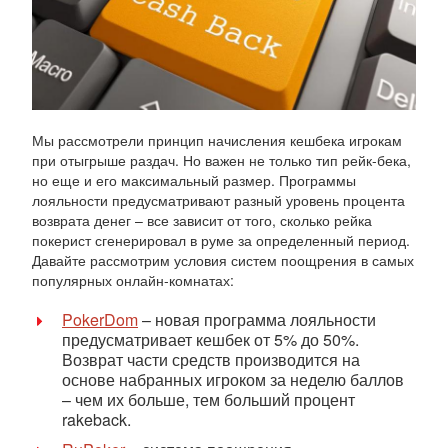
Мы рассмотрели принцип начисления кешбека игрокам
при отыгрыше раздач. Но важен не только тип рейк-бека,
но еще и его максимальный размер. Программы
лояльности предусматривают разный уровень процента
возврата денег – все зависит от того, сколько рейка
покерист сгенерировал в руме за определенный период.
Давайте рассмотрим условия систем поощрения в самых
популярных онлайн-комнатах:
PokerDom
– новая программа лояльности
предусматривает кешбек от 5% до 50%.
Возврат части средств производится на
основе набранных игроком за неделю баллов
– чем их больше, тем больший процент
rakeback.