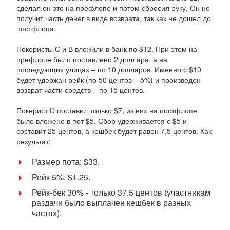
сделал он это на префлопе и потом сбросил руку. Он не
получит часть денег в виде возврата, так как не дошел до
постфлопа.
Покеристы С и В вложили в банк по $12. При этом на
префлопе было поставлено 2 доллара, а на
последующих улицах – по 10 долларов. Именно с $10
будет удержан рейк (по 50 центов – 5%) и произведен
возврат части средств – по 15 центов.
Покерист D поставил только $7, из них на постфлопе
было вложено в пот $5. Сбор удерживается с $5 и
составит 25 центов, а кешбек будет равен 7.5 центов. Как
результат:
Размер пота: $33.
Рейк 5%: $1.25.
Рейк-бек 30% - только 37.5 центов (участникам
раздачи было выплачен кешбек в разных
частях).