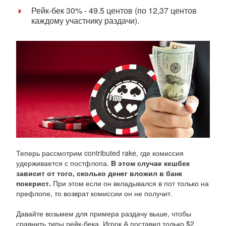
Рейк-бек 30% - 49.5 центов (по 12,37 центов
каждому участнику раздачи).
Теперь рассмотрим contributed rake, где комиссия
удерживается с постфлопа.
В этом случае кешбек
зависит от того, сколько денег вложил в банк
покерист.
При этом если он вкладывался в пот только на
префлопе, то возврат комиссии он не получит.
Давайте возьмем для примера раздачу выше, чтобы
сравнить типы рейк-бека. Игрок А поставил только $2,