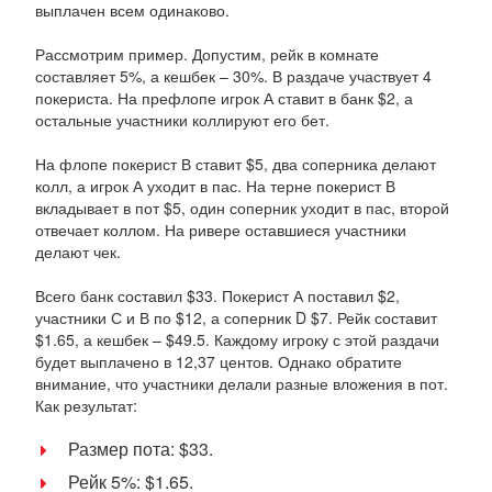
выплачен всем одинаково.
Рассмотрим пример. Допустим, рейк в комнате
составляет 5%, а кешбек – 30%. В раздаче участвует 4
покериста. На префлопе игрок А ставит в банк $2, а
остальные участники коллируют его бет.
На флопе покерист В ставит $5, два соперника делают
колл, а игрок А уходит в пас. На терне покерист В
вкладывает в пот $5, один соперник уходит в пас, второй
отвечает коллом. На ривере оставшиеся участники
делают чек.
Всего банк составил $33. Покерист А поставил $2,
участники С и В по $12, а соперник D $7. Рейк составит
$1.65, а кешбек – $49.5. Каждому игроку с этой раздачи
будет выплачено в 12,37 центов. Однако обратите
внимание, что участники делали разные вложения в пот.
Как результат:
Размер пота: $33.
Рейк 5%: $1.65.