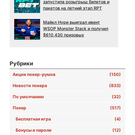
запустила розыгрыш билетов и
пакетов на летний этап RPT
Майкл Нури выиграл ивент
WSOP Monster Stack и получил
$610,430 призовых
Рубрики
Акции покер-румов
(150)
Новости покера
(833)
По умолчанию
(32)
Покер
(517)
Бесплатная игра
(4)
Бонусы и пароли
(12)