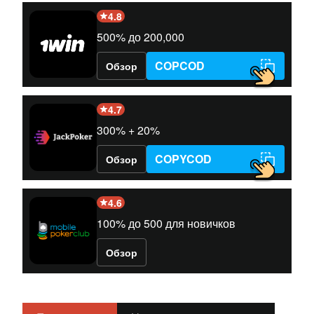
4.8
500% до 200,000
COPCOD
Обзор
4.7
300% + 20%
COPYCOD
Обзор
4.6
100% до 500 для новичков
Обзор