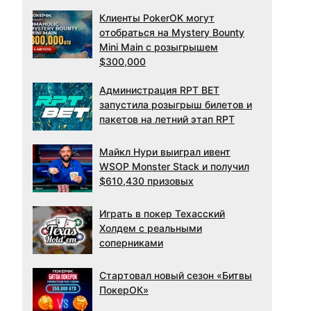
Клиенты PokerOK могут
отобраться на Mystery Bounty
Mini Main с розыгрышем
$300,000
Администрация RPT BET
запустила розыгрыш билетов и
пакетов на летний этап RPT
Майкл Нури выиграл ивент
WSOP Monster Stack и получил
$610,430 призовых
Играть в покер Техасский
Холдем с реальными
соперниками
Стартовал новый сезон «Битвы
ПокерОК»