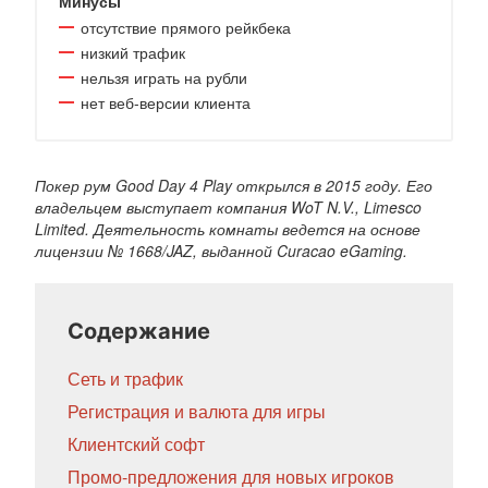
Минусы
отсутствие прямого рейкбека
низкий трафик
нельзя играть на рубли
нет веб-версии клиента
Покер рум Good Day 4 Play открылся в 2015 году. Его
владельцем выступает компания WoT N.V., Limesco
Limited. Деятельность комнаты ведется на основе
лицензии № 1668/JAZ, выданной Curacao eGaming.
Содержание
Сеть и трафик
Регистрация и валюта для игры
Клиентский софт
Промо-предложения для новых игроков