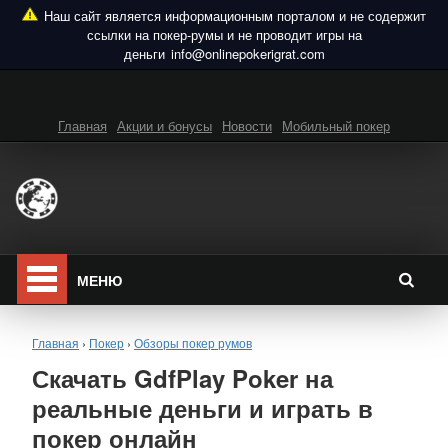
info@onlinepokerigrat.com
Главная
Акции и бонусы
Новости
Мобильный покер
МЕНЮ
Главная
›
Покер
›
Обзоры покер румов
Скачать GdfPlay Poker на
реальные деньги и играть в
покер онлайн