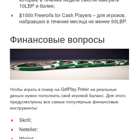
10LBP и более;
$1000 Freerolls for Cash Players – для игроков,
набравших в течение месяца не менее 50LBP.
Финансовые вопросы
Чтобы играть в покер на GdfPlay Poker на реальные
деньги нужно пополнить свой игровой баланс. Для этого
предусмотрены все самые популярные финансовые
инструменты:
Skrill;
Neteller;
Wallet;