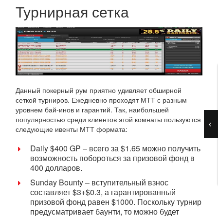
Турнирная сетка
Данный покерный рум приятно удивляет обширной
сеткой турниров. Ежедневно проходят МТТ с разным
уровнем бай-инов и гарантий. Так, наибольшей
популярностью среди клиентов этой комнаты пользуются
следующие ивенты МТТ формата:
Daily $400 GP – всего за $1.65 можно получить
возможность побороться за призовой фонд в
400 долларов.
Sunday Bounty – вступительный взнос
составляет $3+$0.3, а гарантированный
призовой фонд равен $1000. Поскольку турнир
предусматривает баунти, то можно будет