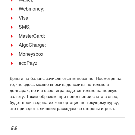
Webmoney;
Visa;
SMS;
MasterCard;
AlgoCharge;
Moneysbox;
ecoPayz.
Деньги на баланс зачисляются мгновенно. Несмотря на
то, что здесь можно вносить депозиты не только в
долларах, но и в евро, игра ведется только на первую
валюту. Таким образом, при пополнении счета в евро,
будет произведена их конвертация по текущему курсу,
что приведет к лишним расходам со стороны игрока.