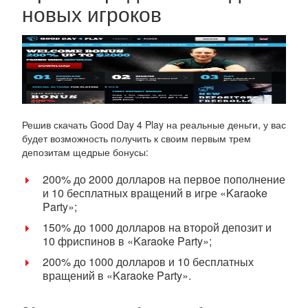
новых игроков
Решив скачать Good Day 4 Play на реальные деньги, у вас
будет возможность получить к своим первым трем
депозитам щедрые бонусы:
200% до 2000 долларов на первое пополнение
и 10 бесплатных вращений в игре «Karaoke
Party»;
150% до 1000 долларов на второй депозит и
10 фриспинов в «Karaoke Party»;
200% до 1000 долларов и 10 бесплатных
вращений в «Karaoke Party».