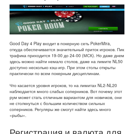
Good Day 4 Play входит в покерную сеть PokerMira,
откуда обеспечивается значительный приток игроков. Пик
трафика приходится 19-00 до 24-00 (МСК). Но даже днем
здесь можно найти немало столов, даже на лимите NL50
доступно несколько кэш-игр. При этом столы открыты
практически по всем покерным дисциплинам.
Что касается уровня игроков, то на лимитах NL2-NL20
наблюдается много слабых соперников. Вот почему этот
рум может стать отличным вариантом для новичков, они
не столкнуться с большим количеством сильных
соперников. Регуляры же смогут найти здесь много
«рыбы».
Регистрация и валюта для