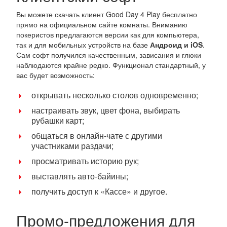
Вы можете скачать клиент Good Day 4 Play бесплатно
прямо на официальном сайте комнаты. Вниманию
покеристов предлагаются версии как для компьютера,
так и для мобильных устройств на базе
Андроид и iOS
.
Сам софт получился качественным, зависания и глюки
наблюдаются крайне редко. Функционал стандартный, у
вас будет возможность:
открывать несколько столов одновременно;
настраивать звук, цвет фона, выбирать
рубашки карт;
общаться в онлайн-чате с другими
участниками раздачи;
просматривать историю рук;
выставлять авто-байины;
получить доступ к «Кассе» и другое.
Промо-предложения для