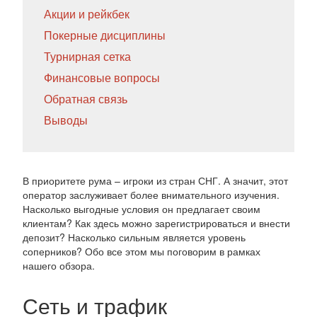
Акции и рейкбек
Покерные дисциплины
Турнирная сетка
Финансовые вопросы
Обратная связь
Выводы
В приоритете рума – игроки из стран СНГ. А значит, этот
оператор заслуживает более внимательного изучения.
Насколько выгодные условия он предлагает своим
клиентам? Как здесь можно зарегистрироваться и внести
депозит? Насколько сильным является уровень
соперников? Обо все этом мы поговорим в рамках
нашего обзора.
Сеть и трафик