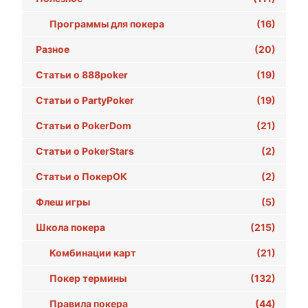
Программы для покера
(16)
Разное
(20)
Статьи о 888poker
(19)
Статьи о PartyPoker
(19)
Статьи о PokerDom
(21)
Статьи о PokerStars
(2)
Статьи о ПокерОК
(2)
Флеш игры
(5)
Школа покера
(215)
Комбинации карт
(21)
Покер термины
(132)
Правила покера
(44)