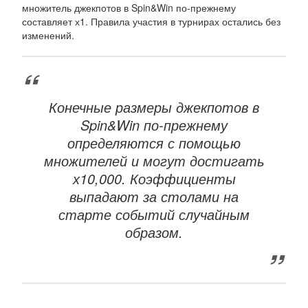
множитель джекпотов в Spin&Win по-прежнему
составляет х1. Правила участия в турнирах остались без
изменений.
Конечные размеры джекпотов в
Spin&Win по-прежнему
определяются с помощью
множителей и могут достигать
х10,000. Коэффициенты
выпадают за столами на
старте событий случайным
образом.