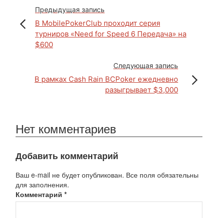
Предыдущая запись
В MobilePokerClub проходит серия
турниров «Need for Speed 6 Передача» на
$600
Следующая запись
В рамках Cash Rain BCPoker ежедневно
разыгрывает $3,000
Нет комментариев
Добавить комментарий
Ваш e-mail не будет опубликован. Все поля обязательны
для заполнения.
Комментарий
*