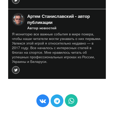
Артем Станиславский - автор
публикации
Автор новостей
Я мониторю все важные события в мире покера,
чтобы наши читатели могли узнавать о них первыми.
Увлекся этой игрой я относительно недавно — в
2017 году. Все началось с интересных статей в
блогах на спортсе. Мне нравилось читать об
успешных профессиональных игроках из России,
Украины и Беларуси.