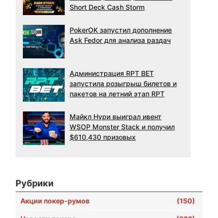
Short Deck Cash Storm
PokerOK запустил дополнение
Ask Fedor для анализа раздач
Администрация RPT BET
запустила розыгрыш билетов и
пакетов на летний этап RPT
Майкл Нури выиграл ивент
WSOP Monster Stack и получил
$610,430 призовых
Рубрики
Акции покер-румов
(150)