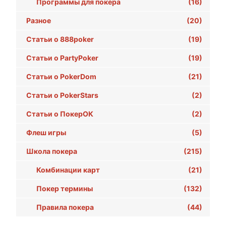
Программы для покера
(16)
Разное
(20)
Статьи о 888poker
(19)
Статьи о PartyPoker
(19)
Статьи о PokerDom
(21)
Статьи о PokerStars
(2)
Статьи о ПокерОК
(2)
Флеш игры
(5)
Школа покера
(215)
Комбинации карт
(21)
Покер термины
(132)
Правила покера
(44)