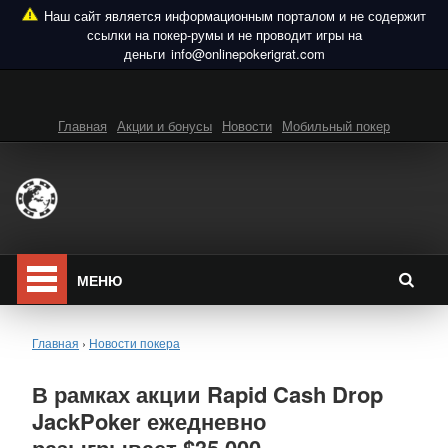
info@onlinepokerigrat.com
Главная
Акции и бонусы
Новости
Мобильный покер
МЕНЮ
Главная
›
Новости покера
В рамках акции Rapid Cash Drop
JackPoker ежедневно
разыгрывает $35,000