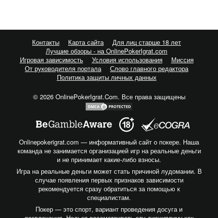
Контакты
Карта сайта
Для лиц старше 18 лет
Лучшие обзоры - на OnlinePokerIgrat.com
Игровая зависимость
Условия использования
Миссия
От руководителя портала
Слово главного редактора
Политика защиты личных данных
© 2026 OnlinePokerIgrat.Com. Все права защищены
Onlinepokerigrat.com — информативный сайт о покере. Наша
команда не занимается организацией игр на реальные деньги
и не принимает какие-либо взносы.
Игра на реальные деньги может стать причиной лудомании. В
случае появления первых признаков зависимости
рекомендуется сразу обратиться за помощью к
специалистам.
Покер — это спорт, вариант проведения досуга и
развлечения. Нельзя рассматривать эту дисциплину как