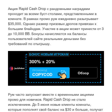
Акция Rapid Cash Drop с рандомными наградами
проходит за всеми буст-столами, представленными в
комнате. В рамках промо рум ежедневно разыгрывает
$35,000. Однако размер призовых дропов привязан к
большим блайндам. Участие в акции может принести от 3
до 10,000 BB. Бонусы начисляются на балансы
пользователей сайте реальными деньгами без
требований по отыгрышу.
БОНУС НОВЫМ ИГРОКАМ
300% + 20%
ПРОМОКОД
Обзор
COPYCOD
Рум часто запускает вместе с временными акциями
промо для новичков. Rapid Cash Drop не стало
исключением. До 5 июня новые клиенты комнаты,
которые пополнят свой баланс на $30 и больше, получат