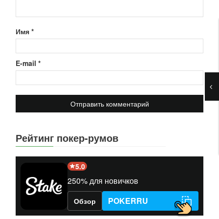
Имя
*
E-mail
*
Рейтинг покер-румов
5.0
250% для новичков
POKERRU
Обзор