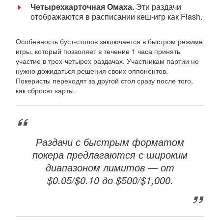
Четырехкарточная Омаха.
Эти раздачи
отображаются в расписании кеш-игр как Flash.
Особенность буст-столов заключается в быстром режиме
игры, который позволяет в течение 1 часа принять
участие в трех-четырех раздачах. Участникам партии не
нужно дожидаться решения своих оппонентов.
Покеристы переходят за другой стол сразу после того,
как сбросят карты.
Раздачи с быстрым форматом
покера предлагаются с широким
диапазоном лимитов — от
$0.05/$0.10 до $500/$1,000.