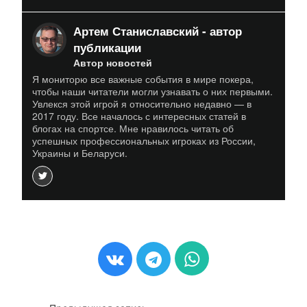
Артем Станиславский - автор
публикации
Автор новостей
Я мониторю все важные события в мире покера,
чтобы наши читатели могли узнавать о них первыми.
Увлекся этой игрой я относительно недавно — в
2017 году. Все началось с интересных статей в
блогах на спортсе. Мне нравилось читать об
успешных профессиональных игроках из России,
Украины и Беларуси.