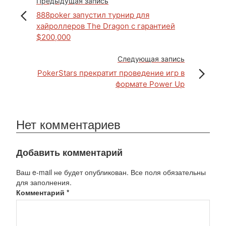
Предыдущая запись
888poker запустил турнир для
хайроллеров The Dragon с гарантией
$200,000
Следующая запись
PokerStars прекратит проведение игр в
формате Power Up
Нет комментариев
Добавить комментарий
Ваш e-mail не будет опубликован. Все поля обязательны
для заполнения.
Комментарий
*