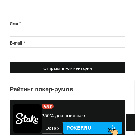
Имя
*
E-mail
*
Рейтинг покер-румов
5.0
250% для новичков
POKERRU
Обзор