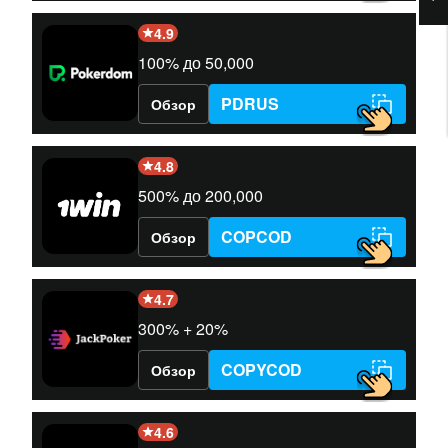
4.9
100% до 50,000
PDRUS
Обзор
4.8
500% до 200,000
COPCOD
Обзор
4.7
300% + 20%
COPYCOD
Обзор
4.6