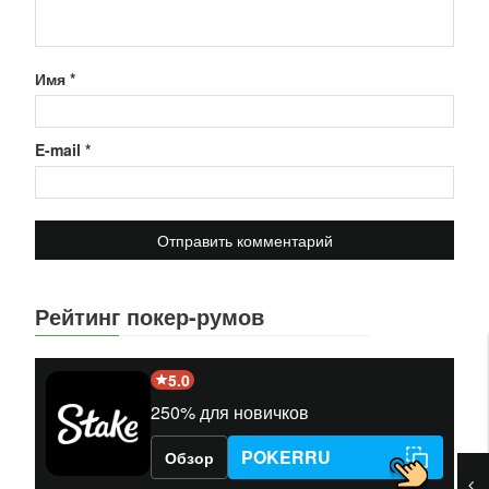
Имя
*
E-mail
*
Рейтинг покер-румов
5.0
250% для новичков
POKERRU
Обзор