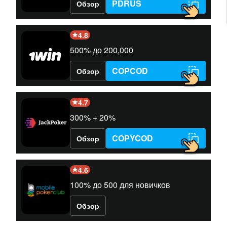
PDRUS
Обзор
4.8
500% до 200,000
COPCOD
Обзор
4.7
300% + 20%
COPYCOD
Обзор
4.6
100% до 500 для новичков
Обзор