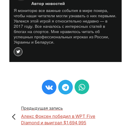
Автор новостей
Я мониторю все важные события в мире покера,
чтобы наши читатели могли узнавать о них первыми.
Увлекся этой игрой я относительно недавно — в
2017 году. Все началось с интересных статей в
блогах на спортсе. Мне нравилось читать об
успешных профессиональных игроках из России,
Украины и Беларуси.
Предыдущая запись
Алекс Фоксен победил в WPT Five
Diamond и выиграл $1,694,995