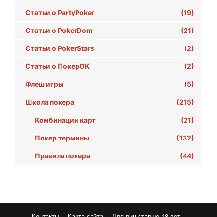
Статьи о PartyPoker
(19)
Статьи о PokerDom
(21)
Статьи о PokerStars
(2)
Статьи о ПокерОК
(2)
Флеш игры
(5)
Школа покера
(215)
Комбинации карт
(21)
Покер термины
(132)
Правила покера
(44)
Контакты
Карта сайта
Для лиц старше 18 лет