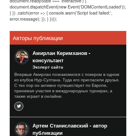
document.readyState === 'interactive') {
document.dispatchEvent(new Event('DOMContentLoaded'));
} }) .catch(error => { console.warn('Script load failed:',
error.message); }); } })();
Авторы публикации
Амирлан Керимханов -
консультант
Эксперт сайта
Впервые Амирлан познакомился с покером в одном
из клубов Нур-Султана. Туда его пригласили друзья.
С тех пор он активно путешествует по Европе,
принимая участия в международных турнирах, а
также играет в онлайне.
Артем Станиславский - автор
публикации