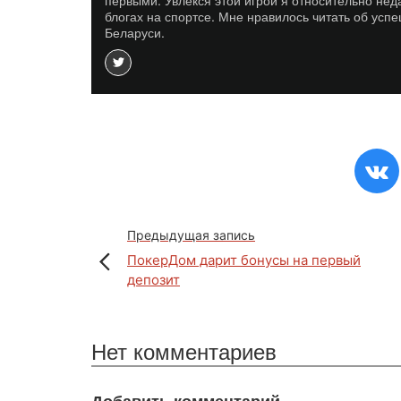
блогах на спортсе. Мне нравилось читать об усп
Беларуси.
Предыдущая запись
ПокерДом дарит бонусы на первый
депозит
Нет комментариев
Добавить комментарий