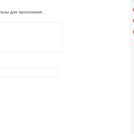
ельны для заполнения.