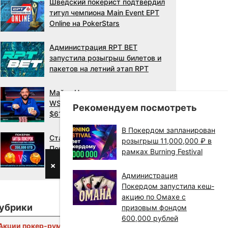
Шведский покерист подтвердил
титул чемпиона Main Event EPT
Online на PokerStars
Администрация RPT BET
запустила розыгрыш билетов и
пакетов на летний этап RPT
Майкл Нури выиграл ивент
WSOP Monster Stack и получил
Рекомендуем посмотреть
$610,430 призовых
В Покердом запланирован
Стартовал новый сезон «Битвы
розыгрыш 11,000,000 ₽ в
ПокерОК»
рамках Burning Festival
×
Администрация
Покердом запустила кеш-
акцию по Омахе с
убрики
призовым фондом
600,000 рублей
Акции покер-румов
(150)