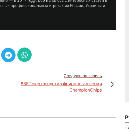
ешных профессиональных игроках из России, Украины и
Следующая запись
888Покер запустил фрироллы к серии
ChampionChips
Р