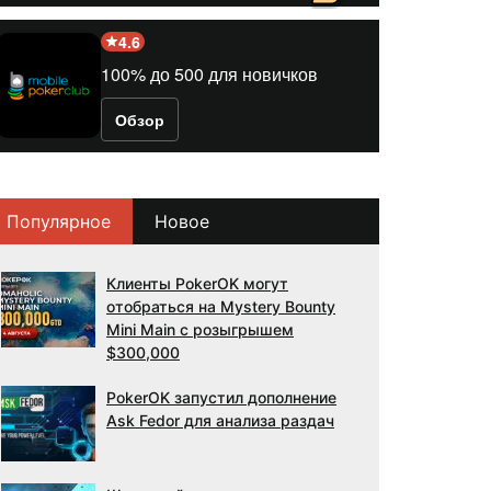
4.6
100% до 500 для новичков
Обзор
Популярное
Новое
Клиенты PokerOK могут
отобраться на Mystery Bounty
Mini Main с розыгрышем
$300,000
PokerOK запустил дополнение
Ask Fedor для анализа раздач