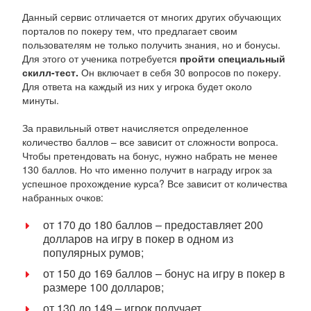
Данный сервис отличается от многих других обучающих
порталов по покеру тем, что предлагает своим
пользователям не только получить знания, но и бонусы.
Для этого от ученика потребуется
пройти специальный
скилл-тест.
Он включает в себя 30 вопросов по покеру.
Для ответа на каждый из них у игрока будет около
минуты.
За правильный ответ начисляется определенное
количество баллов – все зависит от сложности вопроса.
Чтобы претендовать на бонус, нужно набрать не менее
130 баллов. Но что именно получит в награду игрок за
успешное прохождение курса? Все зависит от количества
набранных очков:
от 170 до 180 баллов – предоставляет 200
долларов на игру в покер в одном из
популярных румов;
от 150 до 169 баллов – бонус на игру в покер в
размере 100 долларов;
от 130 до 149 – игрок получает