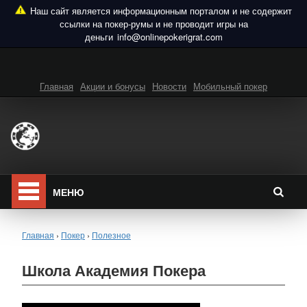
info@onlinepokerigrat.com
Главная
Акции и бонусы
Новости
Мобильный покер
МЕНЮ
Главная
›
Покер
›
Полезное
Школа Академия Покера