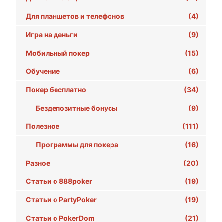
Для планшетов и телефонов
(4)
Игра на деньги
(9)
Мобильный покер
(15)
Обучение
(6)
Покер бесплатно
(34)
Бездепозитные бонусы
(9)
Полезное
(111)
Программы для покера
(16)
Разное
(20)
Статьи о 888poker
(19)
Статьи о PartyPoker
(19)
Статьи о PokerDom
(21)