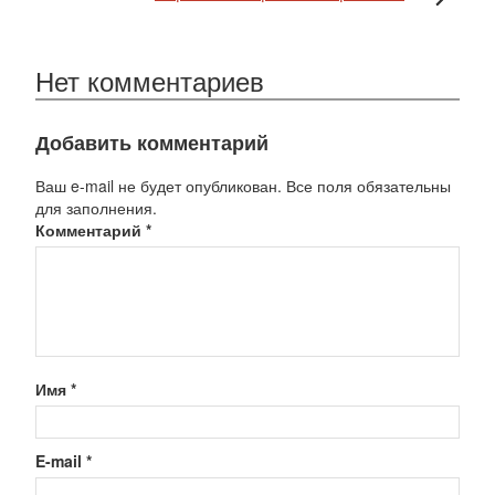
Нет комментариев
Добавить комментарий
Ваш e-mail не будет опубликован. Все поля обязательны
для заполнения.
Комментарий
*
Имя
*
E-mail
*