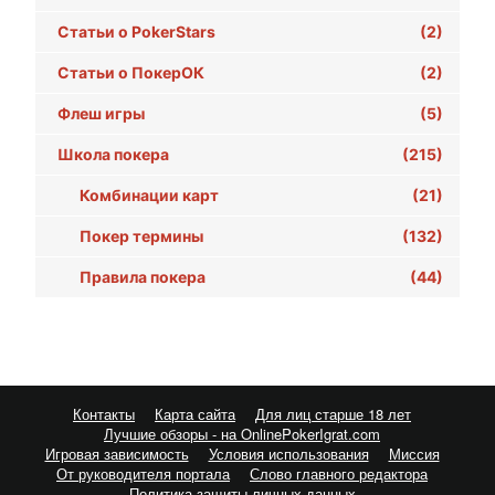
Статьи о PokerStars
(2)
Статьи о ПокерОК
(2)
Флеш игры
(5)
Школа покера
(215)
Комбинации карт
(21)
Покер термины
(132)
Правила покера
(44)
Контакты
Карта сайта
Для лиц старше 18 лет
Лучшие обзоры - на OnlinePokerIgrat.com
Игровая зависимость
Условия использования
Миссия
От руководителя портала
Слово главного редактора
Политика защиты личных данных