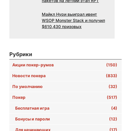
пакетов на летний этап RPT
Майкл Нури выиграл ивент
WSOP Monster Stack и получил
$610,430 призовых
Рубрики
Акции покер-румов
(150)
Новости покера
(833)
По умолчанию
(32)
Покер
(517)
Бесплатная игра
(4)
Бонусы и пароли
(12)
Для начинающих
(17)