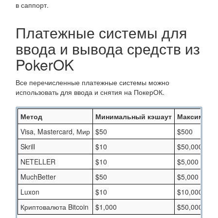
в саппорт.
Платежные системы для
ввода и вывода средств из
PokerOK
Все перечисленные платежные системы можно
использовать для ввода и снятия на ПокерОК.
Метод
Минимальный кэшаут
Максималь
Visa, Mastercard, Мир
$50
$500
Skrill
$10
$50,000
NETELLER
$10
$5,000
MuchBetter
$50
$5,000
Luxon
$10
$10,000
Криптовалюта Bitcoin
$1,000
$50,000