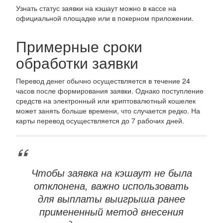
Узнать статус заявки на кэшаут можно в кассе на
официальной площадке или в покерном приложении.
Примерные сроки
обработки заявки
Перевод денег обычно осуществляется в течение 24
часов после формирования заявки. Однако поступление
средств на электронный или криптовалютный кошелек
может занять больше времени, что случается редко. На
карты перевод осуществляется до 7 рабочих дней.
Чтобы заявка на кэшаут не была
отклонена, важно использовать
для выплаты выигрыша ранее
примененный метод внесения