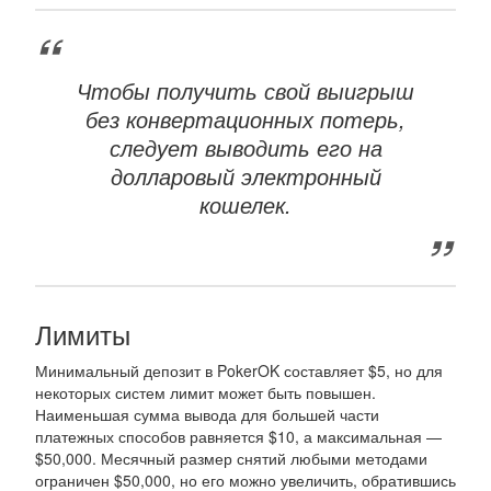
Чтобы получить свой выигрыш
без конвертационных потерь,
следует выводить его на
долларовый электронный
кошелек.
Лимиты
Минимальный депозит в PokerOK составляет $5, но для
некоторых систем лимит может быть повышен.
Наименьшая сумма вывода для большей части
платежных способов равняется $10, а максимальная —
$50,000. Месячный размер снятий любыми методами
ограничен $50,000, но его можно увеличить, обратившись