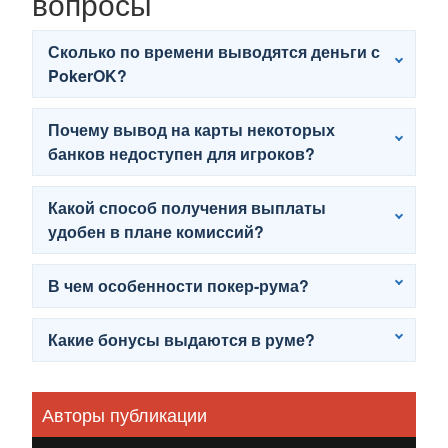
вопросы
Сколько по времени выводятся деньги с
PokerOK?
Почему вывод на карты некоторых
банков недоступен для игроков?
Какой способ получения выплаты
удобен в плане комиссий?
В чем особенности покер-рума?
Какие бонусы выдаются в руме?
Авторы публикации