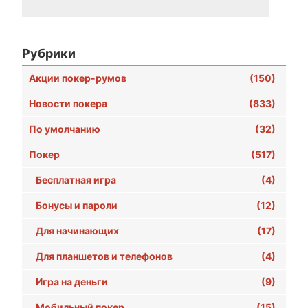
Рубрики
Акции покер-румов
(150)
Новости покера
(833)
По умолчанию
(32)
Покер
(517)
Бесплатная игра
(4)
Бонусы и пароли
(12)
Для начинающих
(17)
Для планшетов и телефонов
(4)
Игра на деньги
(9)
Мобильный покер
(15)