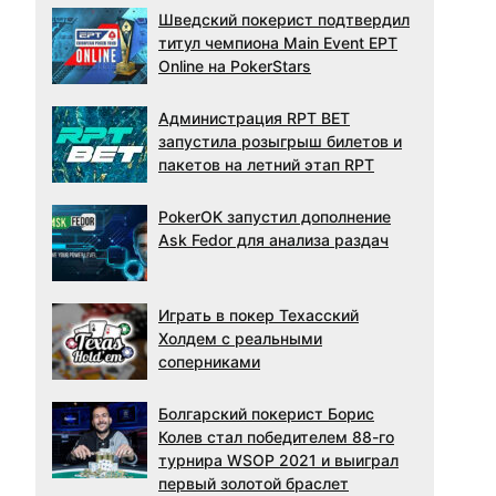
Шведский покерист подтвердил
титул чемпиона Main Event EPT
Online на PokerStars
Администрация RPT BET
запустила розыгрыш билетов и
пакетов на летний этап RPT
PokerOK запустил дополнение
Ask Fedor для анализа раздач
Играть в покер Техасский
Холдем с реальными
соперниками
Болгарский покерист Борис
Колев стал победителем 88-го
турнира WSOP 2021 и выиграл
первый золотой браслет