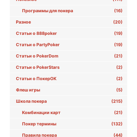
Программы для покера
(16)
Разное
(20)
Статьи о 888poker
(19)
Статьи о PartyPoker
(19)
Статьи о PokerDom
(21)
Статьи о PokerStars
(2)
Статьи о ПокерОК
(2)
Флеш игры
(5)
Школа покера
(215)
Комбинации карт
(21)
Покер термины
(132)
Правила покера
(44)