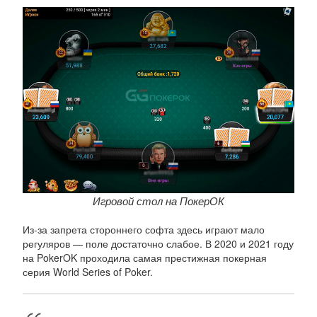
Игровой стол на ПокерОК
Из-за запрета стороннего софта здесь играют мало
регуляров — поле достаточно слабое. В 2020 и 2021 году
на PokerOK проходила самая престижная покерная
серия World Series of Poker.