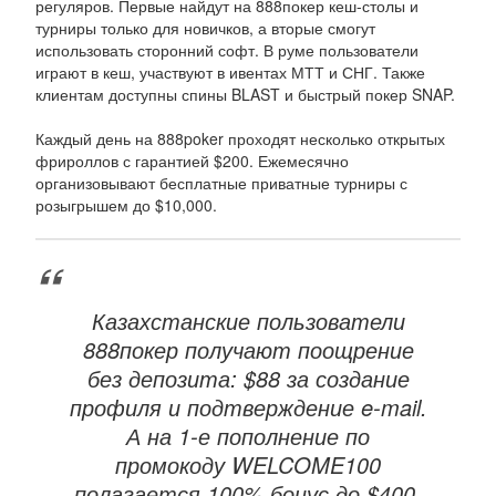
регуляров. Первые найдут на 888покер кеш-столы и
турниры только для новичков, а вторые смогут
использовать сторонний софт. В руме пользователи
играют в кеш, участвуют в ивентах МТТ и СНГ. Также
клиентам доступны спины BLAST и быстрый покер SNAP.
Каждый день на 888poker проходят несколько открытых
фрироллов с гарантией $200. Ежемесячно
организовывают бесплатные приватные турниры с
розыгрышем до $10,000.
Казахстанские пользователи
888покер получают поощрение
без депозита: $88 за создание
профиля и подтверждение e-mail.
А на 1-е пополнение по
промокоду WELCOME100
полагается 100% бонус до $400.