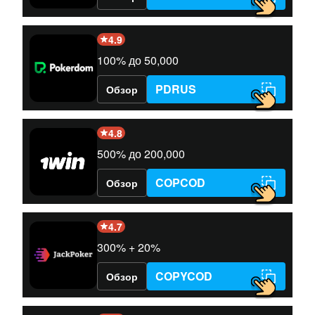
4.9
100% до 50,000
PDRUS
Обзор
4.8
500% до 200,000
COPCOD
Обзор
4.7
300% + 20%
COPYCOD
Обзор