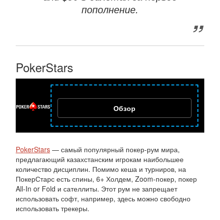
пополнение.
PokerStars
Обзор
PokerStars
— самый популярный покер-рум мира,
предлагающий казахстанским игрокам наибольшее
количество дисциплин. Помимо кеша и турниров, на
ПокерСтарс есть спины, 6+ Холдем, Zoom-покер, покер
All-In or Fold и сателлиты. Этот рум не запрещает
использовать софт, например, здесь можно свободно
использовать трекеры.