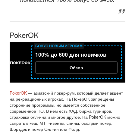
PokerOK
БОНУС НОВЫМ ИГРОКАМ
100% до 600 для новичков
Обзор
PokerOK
— азиатский покер-рум, который делает акцент
на рекреационных игроках. На ПокерОК запрещены
сторонние программы, но имеется собственное
современное ПО. В нем есть ХАД, биржа турниров,
страховка олл-ина и многое другое. На PokerOK можно
сыграть в кеш, МТТ-ивенты, спины, быстрый покер,
Шортдек и покер Олл-ин или Фолд.