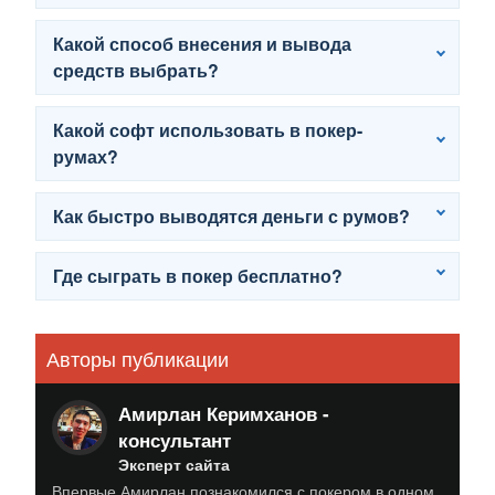
Какой способ внесения и вывода
средств выбрать?
Какой софт использовать в покер-
румах?
Как быстро выводятся деньги с румов?
Где сыграть в покер бесплатно?
Авторы публикации
Амирлан Керимханов -
консультант
Эксперт сайта
Впервые Амирлан познакомился с покером в одном