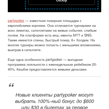
partypoker
— известная покерная площадка с
европейскими корнями. Она отличается турнирами на
всех лимитах, сателлитами на живые события, слабым
полем. На платформе есть кеш, ивенты МТТ и SNG.
Также имеются спины, быстрый покер, 6+ Холдем. На
многие турниры можно попасть с меньшими вложениями,
выиграв в сателлите.
Еще одна особенность partypoker — выгодная
программа лояльности с еженедельным рейкбеком 20-
40%. Кешбэк предоставляется живыми деньгами.
Новые клиенты partypoker могут
выбрать 100%-ный бонус до $600
или $30 в билетах за первое