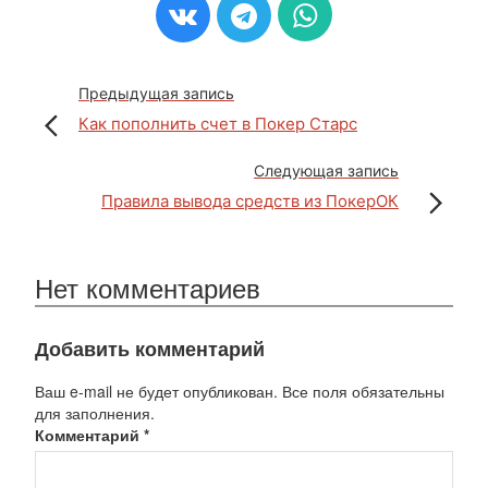
Предыдущая запись
Как пополнить счет в Покер Старс
Следующая запись
Правила вывода средств из ПокерОК
Нет комментариев
Добавить комментарий
Ваш e-mail не будет опубликован. Все поля обязательны
для заполнения.
Комментарий
*