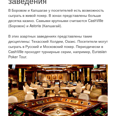
заведения
В Боровом и Капшагае у посетителей есть возможность
сыграть в живой покер. В зонах представлены больше
десятка казино. Самыми крупными считаются CashVille
(Боровое) и Astoria (Капшагай).
В этих азартных заведениях представлены такие
дисциплины: Техасский Холдем, Оазис. Посетители могут
сыграть в Русский и Московский покер. Периодически в
CashVille проходят турнирные серии, например, Eurasian
Poker Tour.