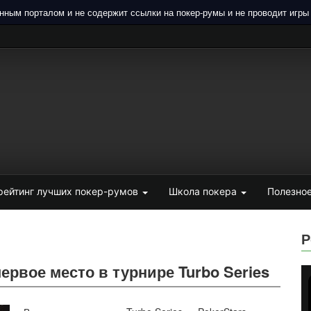
рейтинг лучших покер-румов
Школа покера
Полезно
Р
рвое место в турнире Turbo Series