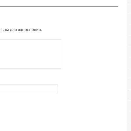
ельны для заполнения.