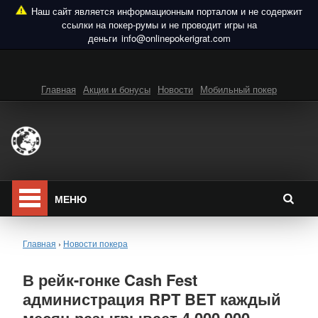
info@onlinepokerigrat.com
Главная
Акции и бонусы
Новости
Мобильный покер
МЕНЮ
Главная
›
Новости покера
В рейк-гонке Cash Fest
администрация RPT BET каждый
месяц разыгрывает 4,000,000