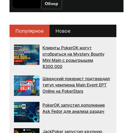
Обзор
Популярное
Новое
Клиенты PokerOK могут
отобраться на Mystery Bounty
Mini Main с розыгрышем
$300,000
Шведский покерист подтвердил
титул чемпиона Main Event EPT
Online на PokerStars
PokerOK запустил дополнение
Ask Fedor для анализа раздач
JackPoker запустил крупную