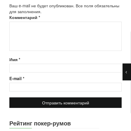
Ваш e-mail не будет опубликован. Все поля обязательны
для заполнения.
Комментарий
*
Имя
*
E-mail
*
Рейтинг покер-румов