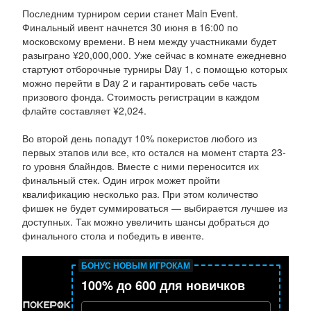
Последним турниром серии станет Main Event.
Финальный ивент начнется 30 июня в 16:00 по
московскому времени. В нем между участниками будет
разыграно ¥20,000,000. Уже сейчас в комнате ежедневно
стартуют отборочные турниры Day 1, с помощью которых
можно перейти в Day 2 и гарантировать себе часть
призового фонда. Стоимость регистрации в каждом
флайте составляет ¥2,024.
Во второй день попадут 10% покеристов любого из
первых этапов или все, кто остался на момент старта 23-
го уровня блайндов. Вместе с ними переносится их
финальный стек. Один игрок может пройти
квалификацию несколько раз. При этом количество
фишек не будет суммироваться — выбирается лучшее из
доступных. Так можно увеличить шансы добраться до
финального стола и победить в ивенте.
БОНУС НОВЫМ ИГРОКАМ
100% до 600 для новичков