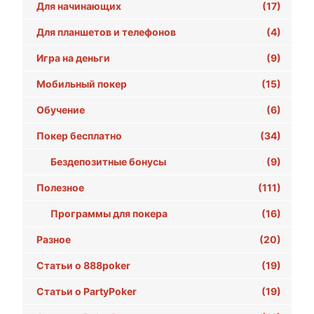
Для начинающих
(17)
Для планшетов и телефонов
(4)
Игра на деньги
(9)
Мобильный покер
(15)
Обучение
(6)
Покер бесплатно
(34)
Бездепозитные бонусы
(9)
Полезное
(111)
Программы для покера
(16)
Разное
(20)
Статьи о 888poker
(19)
Статьи о PartyPoker
(19)