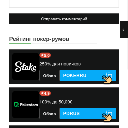
Рейтинг покер-румов
5.0
250% для новичков
POKERRU
Обзор
4.9
100% до 50,000
PDRUS
Обзор