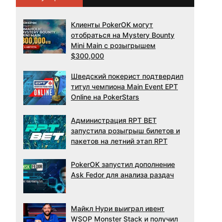
Клиенты PokerOK могут
отобраться на Mystery Bounty
Mini Main с розыгрышем
$300,000
Шведский покерист подтвердил
титул чемпиона Main Event EPT
Online на PokerStars
Администрация RPT BET
запустила розыгрыш билетов и
пакетов на летний этап RPT
PokerOK запустил дополнение
Ask Fedor для анализа раздач
Майкл Нури выиграл ивент
WSOP Monster Stack и получил