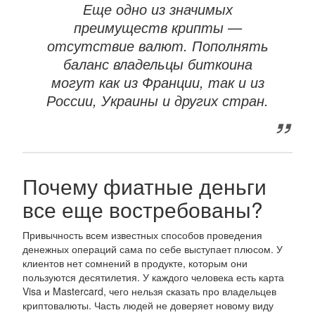
Еще одно из значимых
преимуществ крипты —
отсутствие валют. Пополнять
баланс владельцы биткоина
могут как из Франции, так и из
России, Украины и других стран.
Почему фиатные деньги
все еще востребованы?
Привычность всем известных способов проведения
денежных операций сама по себе выступает плюсом. У
клиентов нет сомнений в продукте, которым они
пользуются десятилетия. У каждого человека есть карта
Visa и Mastercard, чего нельзя сказать про владельцев
криптовалюты. Часть людей не доверяет новому виду