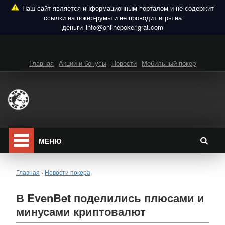
info@onlinepokerigrat.com
Главная
Акции и бонусы
Новости
Мобильный покер
МЕНЮ
Главная
›
Новости покера
В EvenBet поделились плюсами и
минусами криптовалют