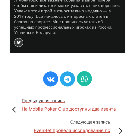
чтобы наши читатели могли узнавать о них первыми.
Увлекся этой игрой я относительно недавно — в
2017 году. Все началось с интересных статей в
блогах на спортсе. Мне нравилось читать об
успешных профессиональных игроках из России,
Украины и Беларуси.
Предыдущая запись
На Mobile Poker Club доступны два ивента
Следующая запись
EvenBet провела исследование по