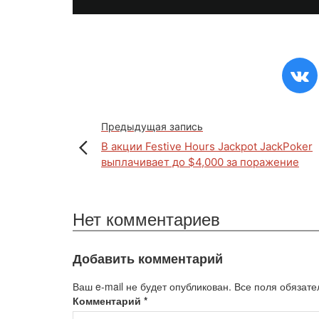
Предыдущая запись
В акции Festive Hours Jackpot JackPoker
выплачивает до $4,000 за поражение
Нет комментариев
Добавить комментарий
Ваш e-mail не будет опубликован. Все поля обязат
Комментарий
*