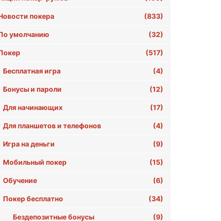
Новости покера
(833)
По умолчанию
(32)
Покер
(517)
Бесплатная игра
(4)
Бонусы и пароли
(12)
Для начинающих
(17)
Для планшетов и телефонов
(4)
Игра на деньги
(9)
Мобильный покер
(15)
Обучение
(6)
Покер бесплатно
(34)
Бездепозитные бонусы
(9)