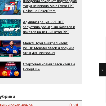
Шведский покерист подтвердил
титул чемпиона Main Event EPT
Online на PokerStars
Администрация RPT BET
запустила розыгрыш билетов и
пакетов на летний этап RPT
Майкл Нури выиграл ивент
WSOP Monster Stack и получил
$610,430 призовых
Стартовал новый сезон «Битвы
ПокерОК»
убрики
Акции покер-румов
(150)