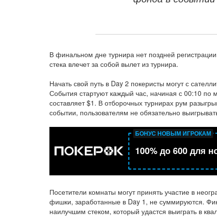
В финальном дне турнира нет поздней регистрации
стека влечет за собой вылет из турнира.
Начать свой путь в Day 2 покеристы могут с сател
События стартуют каждый час, начиная с 00:10 по 
составляет $1. В отборочных турнирах рум разыгрыв
событии, пользователям не обязательно выигрывать
БОНУС НОВЫМ ИГРОКАМ
100% до 600 для н
Посетители комнаты могут принять участие в неогр
фишки, заработанные в Day 1, не суммируются. Фи
наилучшим стеком, который удастся выиграть в кв