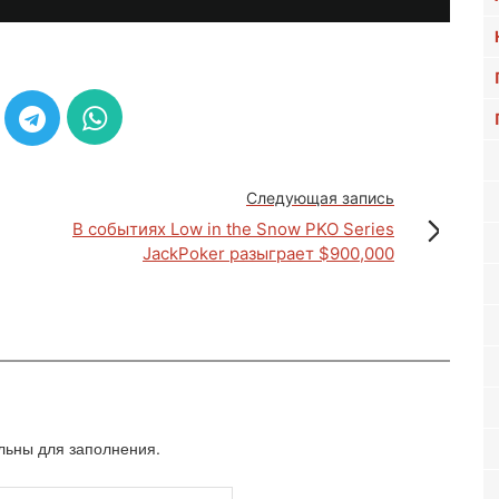
Следующая запись
В событиях Low in the Snow PKO Series
JackPoker разыграет $900,000
ельны для заполнения.