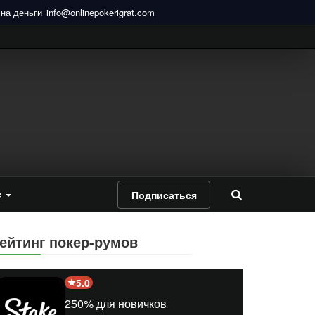
info@onlinepokerigrat.com
Подписаться
е
ейтинг покер-румов
5.0
250% для новичков