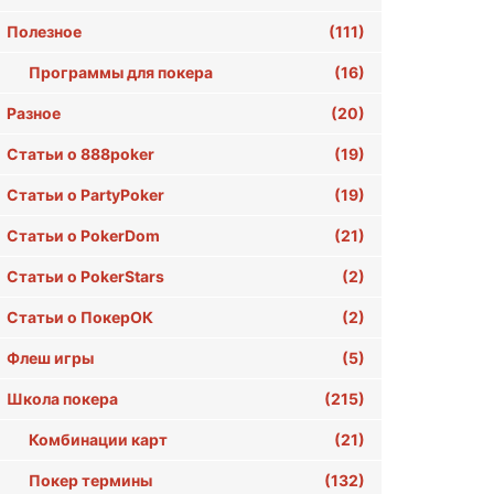
Полезное
(111)
Программы для покера
(16)
Разное
(20)
Статьи о 888poker
(19)
Статьи о PartyPoker
(19)
Статьи о PokerDom
(21)
Статьи о PokerStars
(2)
Статьи о ПокерОК
(2)
Флеш игры
(5)
Школа покера
(215)
Комбинации карт
(21)
Покер термины
(132)