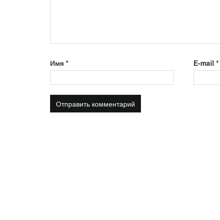
Имя
*
E-mail
*