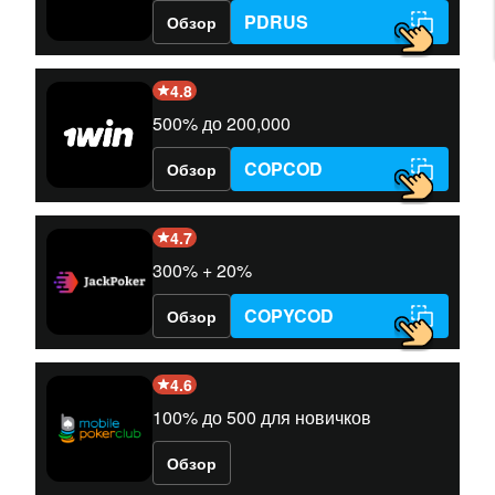
PDRUS
Обзор
4.8
500% до 200,000
COPCOD
Обзор
4.7
300% + 20%
COPYCOD
Обзор
4.6
100% до 500 для новичков
Обзор