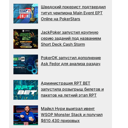
Шведский покерист подтвердил
титул чемпиона Main Event EPT
Online на PokerStars
JackPoker запустил крупную
серию заданий под названием
Short Deck Cash Storm
PokerOK запустил дополнение
Ask Fedor для анализа раздач
Администрация RPT BET
запустила розыгрыш билетов и
пакетов на летний этап RPT
Майкл Нури выиграл ивент
WSOP Monster Stack и получил
$610,430 призовых