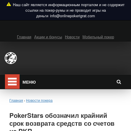
info@onlinepokerigrat.com
Главная
Акции и бонусы
Новости
Мобильный покер
МЕНЮ
Главная
›
Новости покера
PokerStars обозначил крайний
срок возврата средств со счетов
на PKR