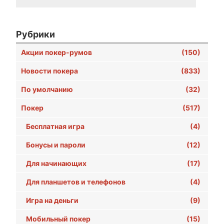
Рубрики
Акции покер-румов
(150)
Новости покера
(833)
По умолчанию
(32)
Покер
(517)
Бесплатная игра
(4)
Бонусы и пароли
(12)
Для начинающих
(17)
Для планшетов и телефонов
(4)
Игра на деньги
(9)
Мобильный покер
(15)