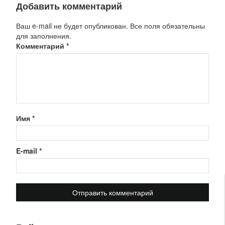
Добавить комментарий
Ваш e-mail не будет опубликован. Все поля обязательны
для заполнения.
Комментарий
*
Имя
*
E-mail
*