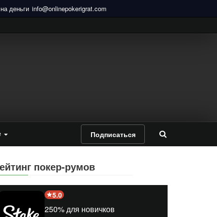
info@onlinepokerigrat.com
Подписаться
е
ейтинг покер-румов
5.0
250% для новичков