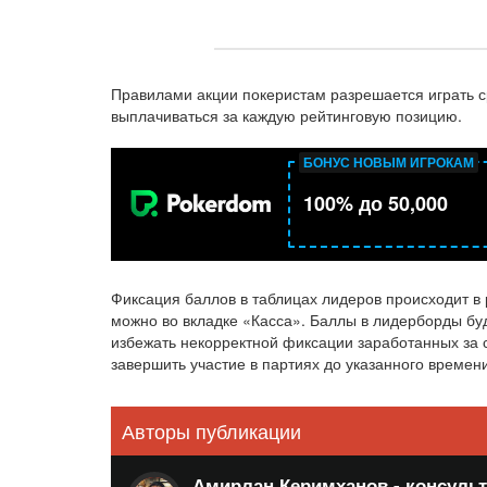
Правилами акции покеристам разрешается играть ср
выплачиваться за каждую рейтинговую позицию.
БОНУС НОВЫМ ИГРОКАМ
100% до 50,000
Фиксация баллов в таблицах лидеров происходит в
можно во вкладке «Касса». Баллы в лидерборды буд
избежать некорректной фиксации заработанных за 
завершить участие в партиях до указанного времени
Авторы публикации
Амирлан Керимханов - консульт