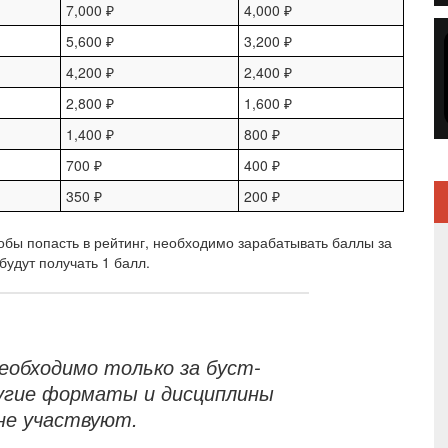
7,000 ₽
4,000 ₽
5,600 ₽
3,200 ₽
4,200 ₽
2,400 ₽
2,800 ₽
1,600 ₽
1,400 ₽
800 ₽
700 ₽
400 ₽
350 ₽
200 ₽
бы попасть в рейтинг, необходимо зарабатывать баллы за
будут получать 1 балл.
еобходимо только за буст-
угие форматы и дисциплины
 не участвуют.