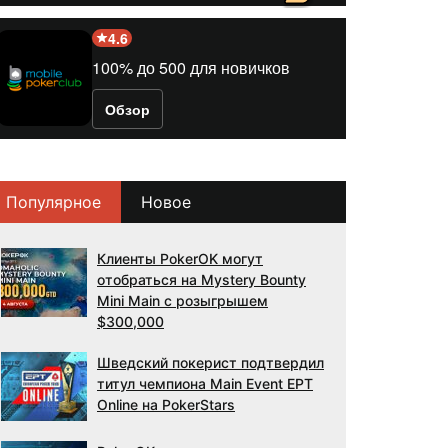
4.6
100% до 500 для новичков
Обзор
Популярное
Новое
Клиенты PokerOK могут
отобраться на Mystery Bounty
Mini Main с розыгрышем
$300,000
Шведский покерист подтвердил
титул чемпиона Main Event EPT
Online на PokerStars