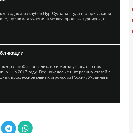
м в одном из клубов Нур-Султана. Туда его пригласили
вропе, принимая участия в международных турнирах, а
убликации
покера, чтобы наши читатели могли узнавать о них
вно — в 2017 году. Все началось с интересных статей в
ешных профессиональных игроках из России, Украины и