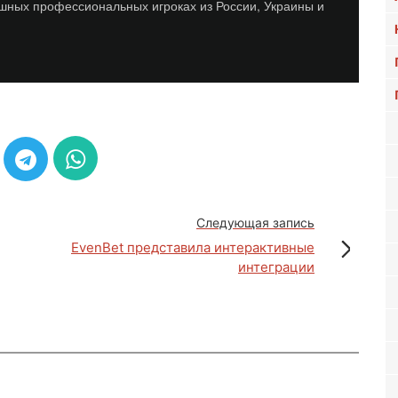
ешных профессиональных игроках из России, Украины и
Следующая запись
EvenBet представила интерактивные
интеграции