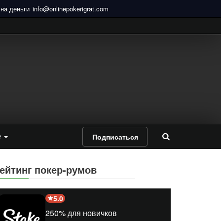
info@onlinepokerigrat.com
Подписаться
е
ейтинг покер-румов
5.0
250% для новичков