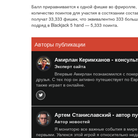
Балл приравнивается к одной фишке во фриролле, 
количество поинтов для участия в состязании соста
получат 33,333 фишек, что эквивалентно 333 бол
подряд в Blackjack 5 hand — 5,333 поинта.
Авторы публикации
Амирлан Керимханов - консульт
Эксперт сайта
Впервые Амирлан познакомился с покеро
друзья. С тех пор он активно путешествует по Е
также играет в онлайне.
Артем Станиславский - автор п
Автор новостей
Я мониторю все важные события в мире 
первыми. Увлекся этой игрой я относительно неда