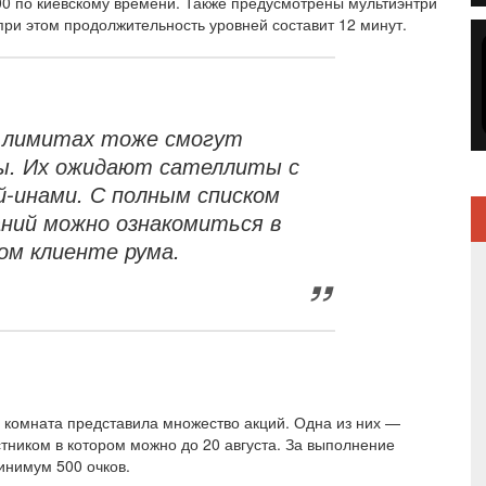
:00 по киевскому времени. Также предусмотрены мультиэнтри
 при этом продолжительность уровней составит 12 минут.
х лимитах тоже смогут
лы. Их ожидают сателлиты с
-инами. С полным списком
ний можно ознакомиться в
ом клиенте рума.
 комната представила множество акций. Одна из них —
стником в котором можно до 20 августа. За выполнение
инимум 500 очков.