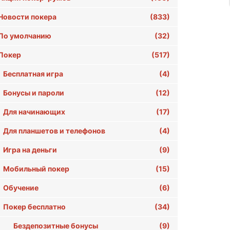
Новости покера
(833)
По умолчанию
(32)
Покер
(517)
Бесплатная игра
(4)
Бонусы и пароли
(12)
Для начинающих
(17)
Для планшетов и телефонов
(4)
Игра на деньги
(9)
Мобильный покер
(15)
Обучение
(6)
Покер бесплатно
(34)
Бездепозитные бонусы
(9)