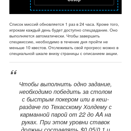
Список миссий обновляется 1 раз в 24 часа. Кроме того,
игрокам каждый день будет доступно спецзадание. Оно
выполняется автоматически. Чтобы завершить
спецмиссию, необходимо в течение дня пройти не
меньше 10 квестов. Отслеживать свой прогресс можно в
специальной шкале внизу страницы с описанием акции.
Чтобы выполнить одно задание,
необходимо победить за столом
с быстрым покером или в кеш-
раздаче по Техасскому Холдему с
карманной парой от 22 до AA на
руках. При этом уровни ставок
должны составлять $0.05/0.1 и