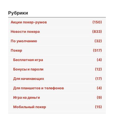
Рубрики
Акции покер-румов
(150)
Новости покера
(833)
По умолчанию
(32)
Покер
(517)
Бесплатная игра
(4)
Бонусы и пароли
(12)
Для начинающих
(17)
Для планшетов и телефонов
(4)
Игра на деньги
(9)
Мобильный покер
(15)