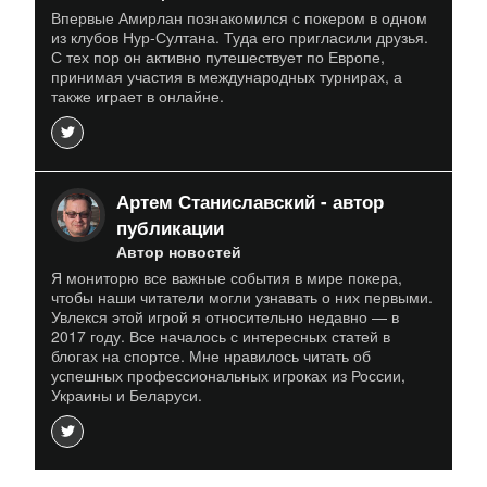
Впервые Амирлан познакомился с покером в одном
из клубов Нур-Султана. Туда его пригласили друзья.
С тех пор он активно путешествует по Европе,
принимая участия в международных турнирах, а
также играет в онлайне.
Артем Станиславский - автор
публикации
Автор новостей
Я мониторю все важные события в мире покера,
чтобы наши читатели могли узнавать о них первыми.
Увлекся этой игрой я относительно недавно — в
2017 году. Все началось с интересных статей в
блогах на спортсе. Мне нравилось читать об
успешных профессиональных игроках из России,
Украины и Беларуси.