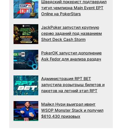
Шведский покерист подтвердил
титул чемпиона Main Event EPT
Online на PokerStars
JackPoker запустил крупную
серию заданий под названием
Short Deck Cash Storm
PokerOK запустил дополнение
Ask Fedor для анализа раздач
Администрация RPT BET
запустила розыгрыш билетов и
пакетов на летний этап RPT
Майкл Нури выиграл ивент
WSOP Monster Stack и получил
$610,430 призовых