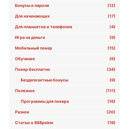
Бонусы и пароли
(12)
Для начинающих
(17)
Для планшетов и телефонов
(4)
Игра на деньги
(9)
Мобильный покер
(15)
Обучение
(6)
Покер бесплатно
(34)
Бездепозитные бонусы
(9)
Полезное
(111)
Программы для покера
(16)
Разное
(20)
Статьи о 888poker
(19)