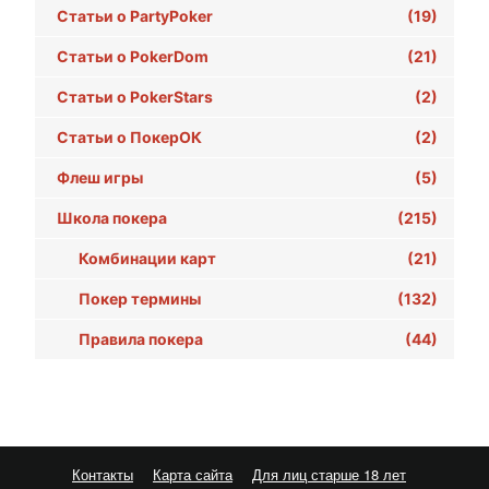
Статьи о PartyPoker
(19)
Статьи о PokerDom
(21)
Статьи о PokerStars
(2)
Статьи о ПокерОК
(2)
Флеш игры
(5)
Школа покера
(215)
Комбинации карт
(21)
Покер термины
(132)
Правила покера
(44)
Контакты
Карта сайта
Для лиц старше 18 лет