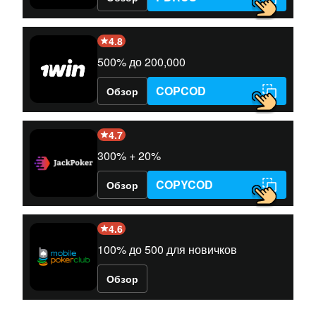
4.8
500% до 200,000
COPCOD
Обзор
4.7
300% + 20%
COPYCOD
Обзор
4.6
100% до 500 для новичков
Обзор