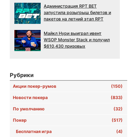
Администрация RPT BET
запустила розыгрыш билетов и
пакетов на летний этап RPT
Майкл Нури выиграл ивент
WSOP Monster Stack и получил
$610,430 призовых
Рубрики
Акции покер-румов
(150)
Новости покера
(833)
По умолчанию
(32)
Покер
(517)
Бесплатная игра
(4)