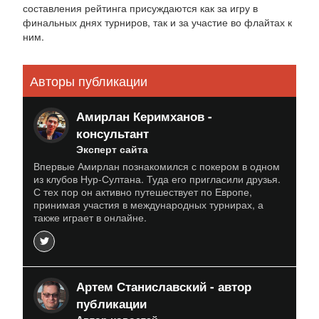
составления рейтинга присуждаются как за игру в
финальных днях турниров, так и за участие во флайтах к
ним.
Авторы публикации
Амирлан Керимханов -
консультант
Эксперт сайта
Впервые Амирлан познакомился с покером в одном
из клубов Нур-Султана. Туда его пригласили друзья.
С тех пор он активно путешествует по Европе,
принимая участия в международных турнирах, а
также играет в онлайне.
Артем Станиславский - автор
публикации
Автор новостей