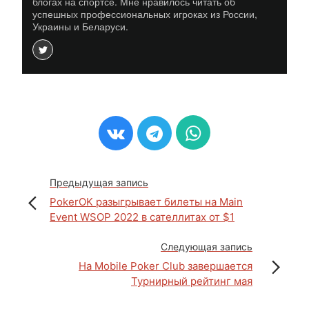
блогах на спортсе. Мне нравилось читать об
успешных профессиональных игроках из России,
Украины и Беларуси.
Предыдущая запись
PokerOK разыгрывает билеты на Main
Event WSOP 2022 в сателлитах от $1
Следующая запись
На Mobile Poker Club завершается
Турнирный рейтинг мая