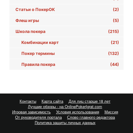
Статьи о ПокерОК
(2)
Флеш игры
(5)
Школа покера
(215)
Комбинации карт
(21)
Покер термины
(132)
Правила покера
(44)
Контакты
Карта сайта
Для лиц старше 18 лет
Лучшие обзоры - на OnlinePokerIgrat.com
Игровая зависимость
Условия использования
Миссия
От руководителя портала
Слово главного редактора
Политика защиты личных данных