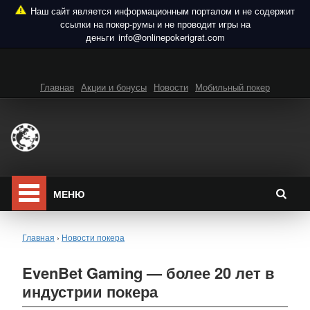
info@onlinepokerigrat.com
Главная
Акции и бонусы
Новости
Мобильный покер
МЕНЮ
Главная
›
Новости покера
EvenBet Gaming — более 20 лет в
индустрии покера