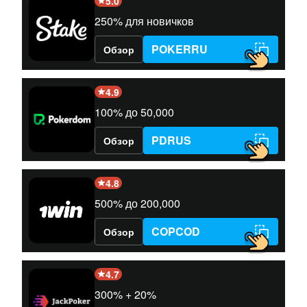
5.0
250% для новичков
POKERRU
Обзор
4.9
100% до 50,000
PDRUS
Обзор
4.8
500% до 200,000
COPCOD
Обзор
4.7
300% + 20%