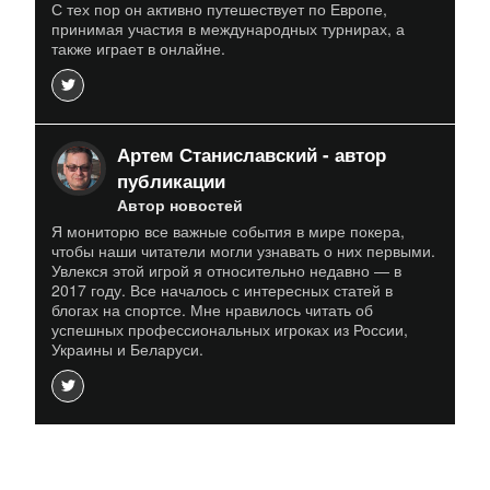
С тех пор он активно путешествует по Европе,
принимая участия в международных турнирах, а
также играет в онлайне.
Артем Станиславский - автор
публикации
Автор новостей
Я мониторю все важные события в мире покера,
чтобы наши читатели могли узнавать о них первыми.
Увлекся этой игрой я относительно недавно — в
2017 году. Все началось с интересных статей в
блогах на спортсе. Мне нравилось читать об
успешных профессиональных игроках из России,
Украины и Беларуси.