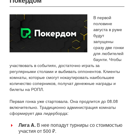
В первой
половине
августа в руме
будут
запущены
сразу две гонки
для любителей
баунти. Чтобы
участвовать в событиях, достаточно играть за
регулярными столами и выбивать оппонентов. Клиенты
комнаты, которые смогут нокаутировать наибольшее
количество соперников, получат денежные награды и
билеты на РОПЛ.
Первая гонка уже стартовала. Она продлится до 08.08
включительно. Традиционно администрация комнаты
сформирует два лидерборда:
Лига A.
В нее попадут турниры со стоимостью
участия от 500 ₽.