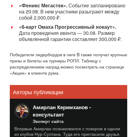
«Феникс Мегастек».
Событие запланировано
на 20.08. В нем участники разыграют между
собой 2,000,000 ₽.
«6-карт Омаха Прогрессивный нокаут».
Дата проведения ивента ― 30.08. Размер
объявленной гарантии составляет 300,000 ₽.
Победители лидербордов в лиге B также получат крупные
призы и билеты на турниры РОПЛ. Таблицу с
распределением наград можно посмотреть на странице
«Акции» в клиенте рума.
Авторы публикации
Амирлан Керимханов -
консультант
Эксперт сайта
Впервые Амирлан познакомился с покером в одном
из клубов Нур-Султана. Туда его пригласили друзья.