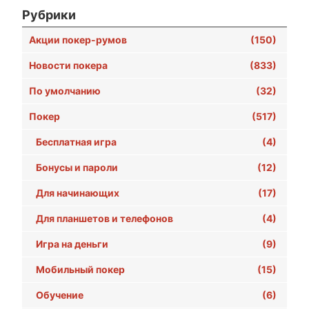
Рубрики
Акции покер-румов
(150)
Новости покера
(833)
По умолчанию
(32)
Покер
(517)
Бесплатная игра
(4)
Бонусы и пароли
(12)
Для начинающих
(17)
Для планшетов и телефонов
(4)
Игра на деньги
(9)
Мобильный покер
(15)
Обучение
(6)