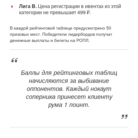
Лига B.
Цена регистрации в ивентах из этой
категории не превышает 499 ₽.
В каждой рейтинговой таблице предусмотрено 50
призовых мест. Победители лидербордов получат
денежные выплаты и билеты на РОПЛ.
Баллы для рейтинговых таблиц
начисляются за выбивание
оппонентов. Каждый нокаут
соперника принесет клиенту
рума 1 поинт.