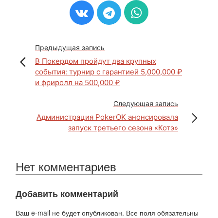
Предыдущая запись
В Покердом пройдут два крупных
события: турнир с гарантией 5,000,000 ₽
и фриролл на 500,000 ₽
Следующая запись
Администрация PokerOK анонсировала
запуск третьего сезона «Котэ»
Нет комментариев
Добавить комментарий
Ваш e-mail не будет опубликован. Все поля обязательны