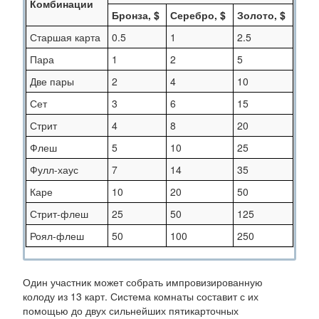
Комбинации
Бронза, $
Серебро, $
Золото, $
Старшая карта
0.5
1
2.5
Пара
1
2
5
Две пары
2
4
10
Сет
3
6
15
Стрит
4
8
20
Флеш
5
10
25
Фулл-хаус
7
14
35
Каре
10
20
50
Стрит-флеш
25
50
125
Роял-флеш
50
100
250
Один участник может собрать импровизированную
колоду из 13 карт. Система комнаты составит с их
помощью до двух сильнейших пятикарточных