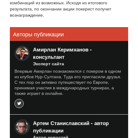
комбинаций из возможных. Исходя из итогового
результата, по окончании акции покерист получит
вознаграждение.
Авторы публикации
Амирлан Керимханов -
консультант
Эксперт сайта
Впервые Амирлан познакомился с покером в одном
из клубов Нур-Султана. Туда его пригласили друзья.
С тех пор он активно путешествует по Европе,
принимая участия в международных турнирах, а
также играет в онлайне.
Артем Станиславский - автор
публикации
Автор новостей