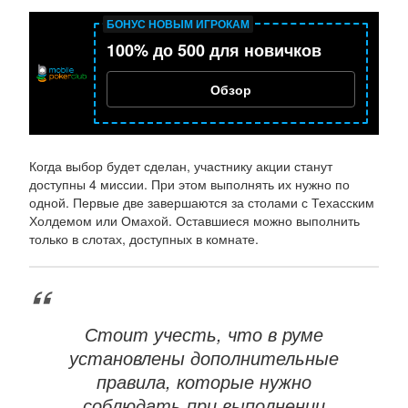
БОНУС НОВЫМ ИГРОКАМ
100% до 500 для новичков
Обзор
Когда выбор будет сделан, участнику акции станут
доступны 4 миссии. При этом выполнять их нужно по
одной. Первые две завершаются за столами с Техасским
Холдемом или Омахой. Оставшиеся можно выполнить
только в слотах, доступных в комнате.
Стоит учесть, что в руме
установлены дополнительные
правила, которые нужно
соблюдать при выполнении