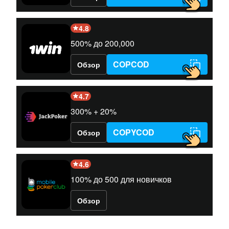
4.8
500% до 200,000
COPCOD
Обзор
4.7
300% + 20%
COPYCOD
Обзор
4.6
100% до 500 для новичков
Обзор