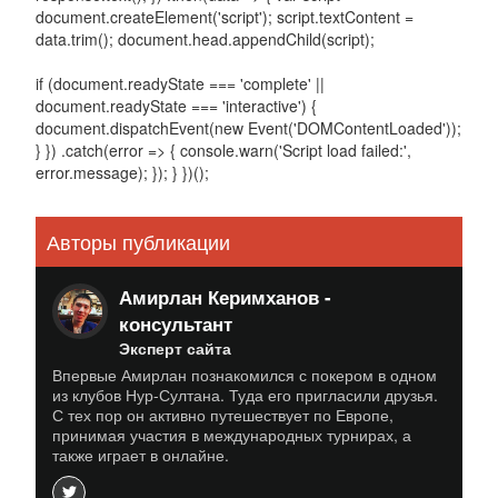
document.createElement('script'); script.textContent =
data.trim(); document.head.appendChild(script);
if (document.readyState === 'complete' ||
document.readyState === 'interactive') {
document.dispatchEvent(new Event('DOMContentLoaded'));
} }) .catch(error => { console.warn('Script load failed:',
error.message); }); } })();
Авторы публикации
Амирлан Керимханов -
консультант
Эксперт сайта
Впервые Амирлан познакомился с покером в одном
из клубов Нур-Султана. Туда его пригласили друзья.
С тех пор он активно путешествует по Европе,
принимая участия в международных турнирах, а
также играет в онлайне.