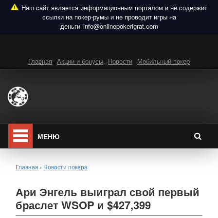
info@onlinepokerigrat.com
Главная
Акции и бонусы
Новости
Мобильный покер
МЕНЮ
Главная
›
Новости покера
Ари Энгель выиграл свой первый
браслет WSOP и $427,399