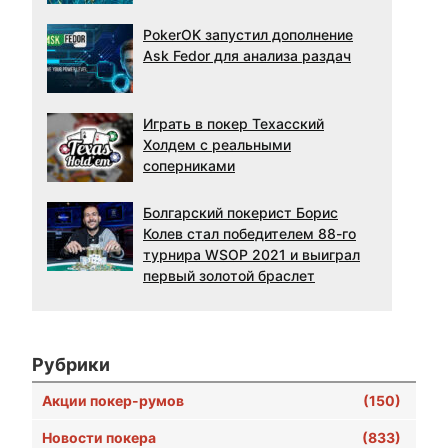
PokerOK запустил дополнение
Ask Fedor для анализа раздач
Играть в покер Техасский
Холдем с реальными
соперниками
Болгарский покерист Борис
Колев стал победителем 88-го
турнира WSOP 2021 и выиграл
первый золотой браслет
Рубрики
Акции покер-румов
(150)
Новости покера
(833)