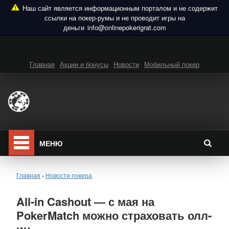
info@onlinepokerigrat.com
Главная
Акции и бонусы
Новости
Мобильный покер
МЕНЮ
Главная
›
Новости покера
All-in Cashout — с мая на
PokerMatch можно страховать олл-
ин