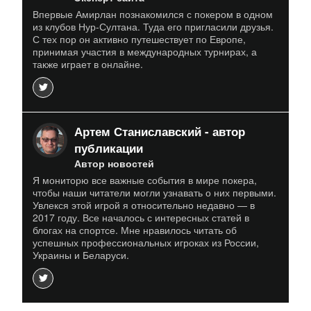
Впервые Амирлан познакомился с покером в одном
из клубов Нур-Султана. Туда его пригласили друзья.
С тех пор он активно путешествует по Европе,
принимая участия в международных турнирах, а
также играет в онлайне.
Артем Станиславский - автор
публикации
Автор новостей
Я мониторю все важные события в мире покера,
чтобы наши читатели могли узнавать о них первыми.
Увлекся этой игрой я относительно недавно — в
2017 году. Все началось с интересных статей в
блогах на спортсе. Мне нравилось читать об
успешных профессиональных игроках из России,
Украины и Беларуси.