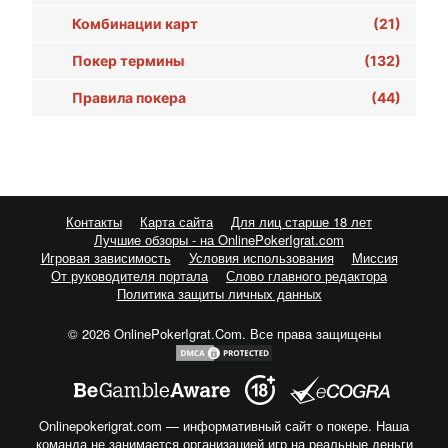
Комбинации карт
(21)
Покер термины
(132)
Правила покера
(44)
Контакты
Карта сайта
Для лиц старше 18 лет
Лучшие обзоры - на OnlinePokerIgrat.com
Игровая зависимость
Условия использования
Миссия
От руководителя портала
Слово главного редактора
Политика защиты личных данных
© 2026 OnlinePokerIgrat.Com. Все права защищены
Onlinepokerigrat.com — информативный сайт о покере. Наша
команда не занимается организацией игр на реальные деньги